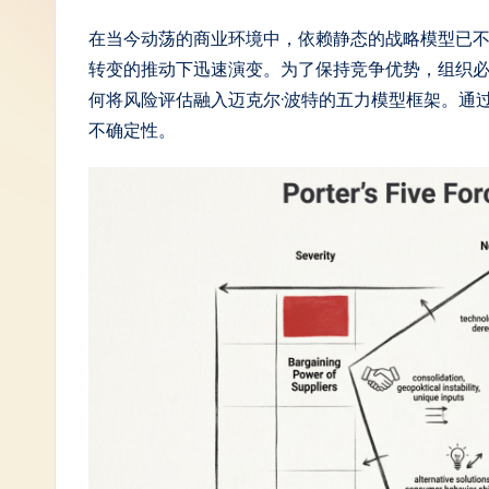
S
在当今动荡的商业环境中，依赖静态的战略模型已
转变的推动下迅速演变。为了保持竞争优势，组织
i
何将风险评估融入迈克尔·波特的五力模型框架。通
m
不确定性。
p
li
fi
e
d
C
hi