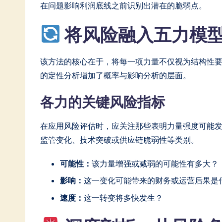
在问题影响利润底线之前识别出潜在的脆弱点。
in
A
将风险融入五力模
I
该方法的核心在于，将每一项力量不仅视为结构性
&
的定性分析增加了概率与影响分析的层面。
S
各力的关键风险指标
o
在应用风险评估时，应关注那些表明力量强度可能
ft
监管变化、技术突破或供应链脆弱性等类别。
w
可能性：
该力量增强或减弱的可能性有多大？
a
影响：
这一变化可能带来的财务或运营后果是
r
速度：
这一转变将多快发生？
e