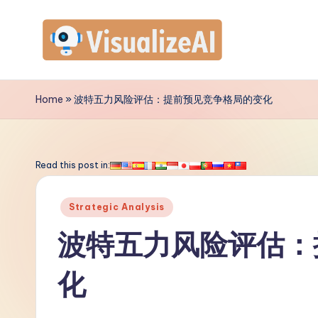
Skip
to
V
content
is
Home
»
波特五力风险评估：提前预见竞争格局的变化
u
a
Read this post in:
li
Posted
Strategic Analysis
z
in
波特五力风险评估：
e
化
A
I