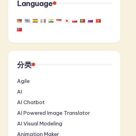
Language
分类
Agile
AI
AI Chatbot
AI Powered Image Translator
AI Visual Modeling
Animation Maker