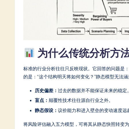
n
e
s
e
-
为什么传统分析方
L
标准的行业分析往往只反映现状。它回答的问题是：
a
的是：“这个结构明天将如何变化？”静态模型无法
t
历史偏差：
过去的数据并不能保证未来的稳定
e
盲点：
颠覆性技术往往源自行业之外。
s
静态假设：
议价能力和进入壁垒的变动速度远
t
将风险评估融入五力模型，可将其从静态快照转变