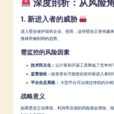
深度剖析：从风险
In
1. 新进入者的威胁
n
o
进入壁垒保护现有企业。然而，这些壁垒正变得越
推移而被削弱的趋势。
v
a
需监控的风险因素
ti
技术民主化：
云计算和开源工具降低了竞争对
o
监管放松：
政策变化可能使此前对新进入者封
n
平台生态系统：
大型平台可以绕过传统的分销
战略意义
如果壁垒正在降低，利润率压缩的风险就会增加。