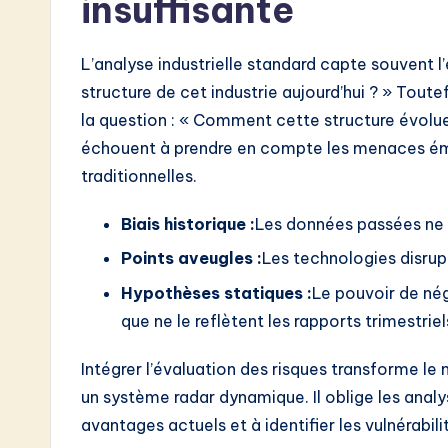
insuffisante
w
a
L’analyse industrielle standard capte souvent l’é
structure de cet industrie aujourd’hui ? » Toute
r
la question : « Comment cette structure évolu
e
échouent à prendre en compte les menaces éme
traditionnelles.
I
n
Biais historique :
Les données passées ne g
Points aveugles :
Les technologies disrupt
n
Hypothèses statiques :
Le pouvoir de négo
o
que ne le reflètent les rapports trimestriel
v
Intégrer l’évaluation des risques transforme l
a
un système radar dynamique. Il oblige les analy
avantages actuels et à identifier les vulnérabilit
ti