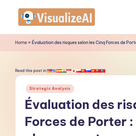
Skip
to
V
content
is
Home
»
Évaluation des risques selon les Cinq Forces de Porte
u
a
Read this post in:
li
Posted
Strategic Analysis
z
in
Évaluation des ris
e
Forces de Porter : 
A
I