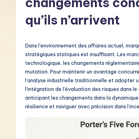
changements conc
F
qu’ils n’arrivent
r
e
Dans l’environnement des affaires actuel, marqué
n
stratégiques statiques est insuffisant. Les mar
c
technologique, les changements réglementai
mutation. Pour maintenir un avantage concurren
h
l’analyse industrielle traditionnelle et adopte
-
l’intégration de l’évaluation des risques dans l
anticipant les changements dans la dynamique c
L
résilience et naviguer avec précision dans l’ince
a
t