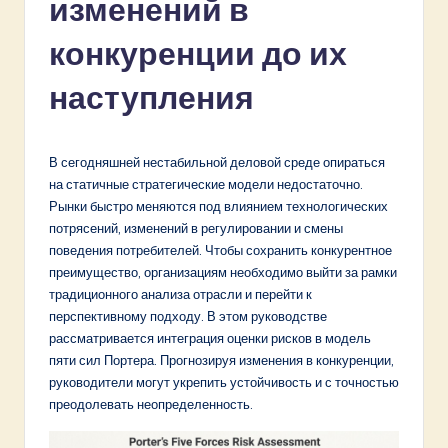
изменений в
s
si
конкуренции до их
a
наступления
n
-
В сегодняшней нестабильной деловой среде опираться
L
на статичные стратегические модели недостаточно.
a
Рынки быстро меняются под влиянием технологических
потрясений, изменений в регулировании и смены
t
поведения потребителей. Чтобы сохранить конкурентное
e
преимущество, организациям необходимо выйти за рамки
традиционного анализа отрасли и перейти к
s
перспективному подходу. В этом руководстве
t
рассматривается интеграция оценки рисков в модель
пяти сил Портера. Прогнозируя изменения в конкуренции,
in
руководители могут укрепить устойчивость и с точностью
A
преодолевать неопределенность.
I