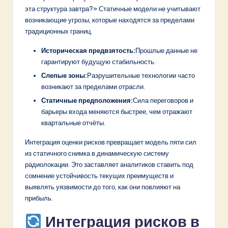
v
эта структура завтра?» Статичные модели не учитывают
a
возникающие угрозы, которые находятся за пределами
традиционных границ.
ti
Историческая предвзятость:
Прошлые данные не
o
гарантируют будущую стабильность.
n
Слепые зоны:
Разрушительные технологии часто
возникают за пределами отрасли.
Статичные предположения:
Сила переговоров и
барьеры входа меняются быстрее, чем отражают
квартальные отчёты.
Интеграция оценки рисков превращает модель пяти сил
из статичного снимка в динамическую систему
радиолокации. Это заставляет аналитиков ставить под
сомнение устойчивость текущих преимуществ и
выявлять уязвимости до того, как они повлияют на
прибыль.
Интеграция рисков в