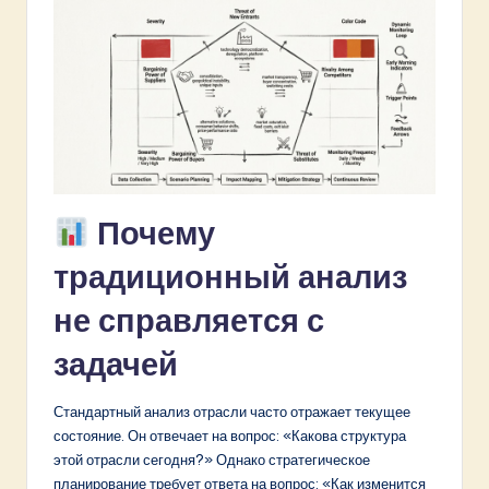
&
S
o
f
t
w
Почему
a
традиционный анализ
r
не справляется с
e
I
задачей
n
Стандартный анализ отрасли часто отражает текущее
n
состояние. Он отвечает на вопрос: «Какова структура
o
этой отрасли сегодня?» Однако стратегическое
планирование требует ответа на вопрос: «Как изменится