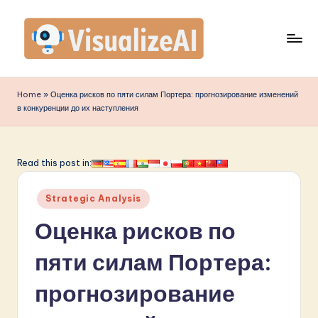
Перейти
к
содержимому
V
is
Home
»
Оценка рисков по пяти силам Портера: прогнозирование изменений
в конкуренции до их наступления
u
a
li
Read this post in:
z
Опубликовано
Strategic Analysis
e
в
Оценка рисков по
A
I
пяти силам Портера:
R
прогнозирование
u