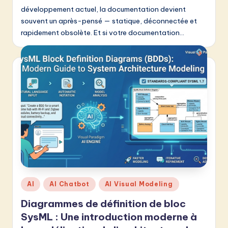
développement actuel, la documentation devient
souvent un après-pensé — statique, déconnectée et
rapidement obsolète. Et si votre documentation…
Posted
AI
AI Chatbot
AI Visual Modeling
in
Diagrammes de définition de bloc
SysML : Une introduction moderne à