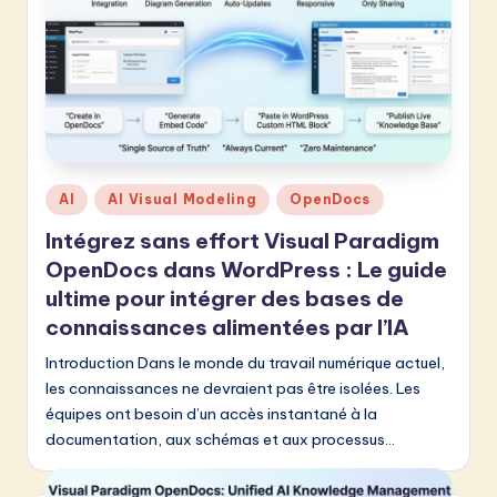
&
S
o
f
t
Posted
AI
AI Visual Modeling
OpenDocs
w
in
Intégrez sans effort Visual Paradigm
a
OpenDocs dans WordPress : Le guide
r
ultime pour intégrer des bases de
e
connaissances alimentées par l’IA
I
Introduction Dans le monde du travail numérique actuel,
les connaissances ne devraient pas être isolées. Les
n
équipes ont besoin d’un accès instantané à la
n
documentation, aux schémas et aux processus…
o