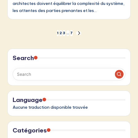
architectes doivent équilibrer la complexité du système,
les attentes des parties prenantes et les…
Pagination
1
2
3
…
7
NEXT
PAGE
des
publications
Search
Language
Aucune traduction disponible trouvée
Catégories