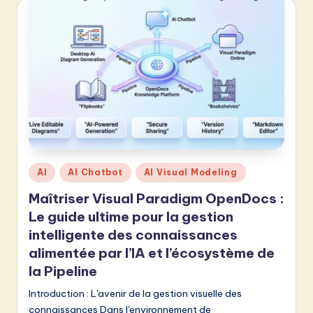
v
a
ti
o
n
Posted
AI
AI Chatbot
AI Visual Modeling
in
Maîtriser Visual Paradigm OpenDocs :
Le guide ultime pour la gestion
intelligente des connaissances
alimentée par l’IA et l’écosystème de
la Pipeline
Introduction : L'avenir de la gestion visuelle des
connaissances Dans l'environnement de