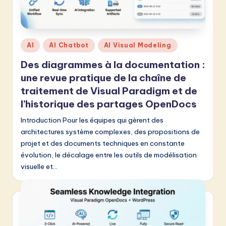
e
n
c
Posted
AI
AI Chatbot
AI Visual Modeling
h
in
Des diagrammes à la documentation :
-
une revue pratique de la chaîne de
L
traitement de Visual Paradigm et de
l’historique des partages OpenDocs
a
Introduction Pour les équipes qui gèrent des
t
architectures système complexes, des propositions de
e
projet et des documents techniques en constante
s
évolution, le décalage entre les outils de modélisation
visuelle et…
t
in
A
I