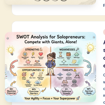
o
n
i