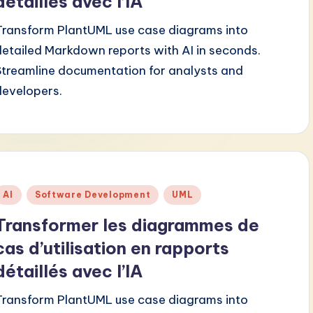
détaillés avec l’IA
Transform PlantUML use case diagrams into
detailed Markdown reports with AI in seconds.
Streamline documentation for analysts and
developers.
Posted
AI
Software Development
UML
n
Transformer les diagrammes de
cas d’utilisation en rapports
détaillés avec l’IA
Transform PlantUML use case diagrams into