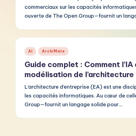
commerciaux sur les capacités informatique
F
ouverte de The Open Group—fournit un lang
r
e
n
Posted
AI
ArchiMate
in
c
Guide complet : Comment l’IA 
h
modélisation de l’architecture
-
L’architecture d’entreprise (EA) est une discip
les capacités informatiques. Au cœur de ce
L
Group—fournit un langage solide pour…
a
t