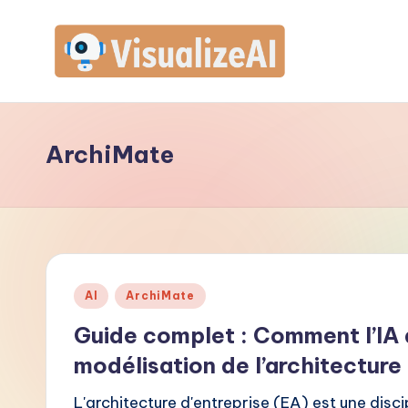
Skip
to
V
content
is
ArchiMate
u
a
li
z
Posted
AI
ArchiMate
e
in
Guide complet : Comment l’IA 
A
modélisation de l’architecture
I
L'architecture d'entreprise (EA) est une discip