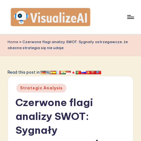
Skip
to
content
V
is
Home
»
Czerwone flagi analizy SWOT: Sygnały ostrzegawcze, że
obecna strategia się nie udaje
u
a
li
Read this post in:
z
Posted
Strategic Analysis
e
in
Czerwone flagi
A
I
analizy SWOT:
P
Sygnały
o