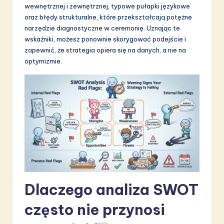
wewnętrznej i zewnętrznej, typowe pułapki językowe
S
oraz błędy strukturalne, które przekształcają potężne
o
narzędzie diagnostyczne w ceremonię. Uznając te
wskaźniki, możesz ponownie skorygować podejście i
f
zapewnić, że strategia opiera się na danych, a nie na
t
optymizmie.
w
a
r
e
I
n
n
Dlaczego analiza SWOT
o
często nie przynosi
v