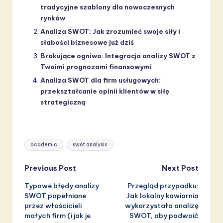
tradycyjne szablony dla nowoczesnych
rynków
Analiza SWOT: Jak zrozumieć swoje siły i
słabości biznesowe już dziś
Brakujące ogniwo: Integracja analizy SWOT z
Twoimi prognozami finansowymi
Analiza SWOT dla firm usługowych:
przekształcanie opinii klientów w siłę
strategiczną
Tags:
academic
swot analysis
Post
Previous Post
Next Post
Typowe błędy analizy
Przegląd przypadku:
navigation
SWOT popełniane
Jak lokalny kawiarnia
przez właścicieli
wykorzystała analizę
małych firm (i jak je
SWOT, aby podwoić