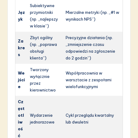
Subiektywne
Jęz
przymiotniki
Mierzalne metryki (np. „#1 w
yk
(np. „najlepszy
wynikach NPS”)
w klasie”)
Zbyt ogólny
Precyzyjne działania (np.
Za
(np. „poprawa
„zmniejszenie czasu
kre
obsługi
odpowiedzi na zgłoszenie
s
klienta”)
do 2 godzin”)
Tworzony
We
Współpracownia w
wyłącznie
jści
warsztacie z zespołami
przez
e
wielofunkcyjnymi
kierownictwo
Cz
ęst
otl
Wydarzenie
Cykl przeglądu kwartalny
iw
jednorazowe
lub dwuletni
oś
ć