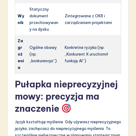
Statyczny
Wy
dokument
Zintegrowane z OKR i
nik
przechowywan
zarządzaniem projektami
y na dysku
Za
gr
Ogólne obawy
Konkretne ryzyka (np.
oż
(np.
„Konkurent X uruchomił
eni
„konkurencja”)
funkcję AI”)
a
Pułapka nieprecyzyjnej
mowy: precyzja ma
znaczenie
Język kształtuję myślenie. Gdy używasz nieprecyzyjnego
języka, zachęcasz do nieprecyzyjnego myślenia. To
szczególnie niebezpieczne w planowaniu strategicznym.