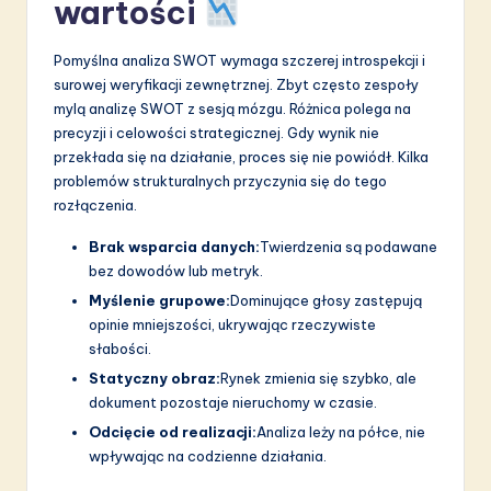
wartości
a
ti
Pomyślna analiza SWOT wymaga szczerej introspekcji i
o
surowej weryfikacji zewnętrznej. Zbyt często zespoły
mylą analizę SWOT z sesją mózgu. Różnica polega na
n
precyzji i celowości strategicznej. Gdy wynik nie
przekłada się na działanie, proces się nie powiódł. Kilka
problemów strukturalnych przyczynia się do tego
rozłączenia.
Brak wsparcia danych:
Twierdzenia są podawane
bez dowodów lub metryk.
Myślenie grupowe:
Dominujące głosy zastępują
opinie mniejszości, ukrywając rzeczywiste
słabości.
Statyczny obraz:
Rynek zmienia się szybko, ale
dokument pozostaje nieruchomy w czasie.
Odcięcie od realizacji:
Analiza leży na półce, nie
wpływając na codzienne działania.