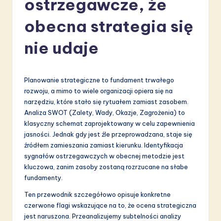
ostrzegawcze, że
li
s
obecna strategia się
h
nie udaje
-
L
Planowanie strategiczne to fundament trwałego
a
rozwoju, a mimo to wiele organizacji opiera się na
t
narzędziu, które stało się rytuałem zamiast zasobem.
Analiza SWOT (Zalety, Wady, Okazje, Zagrożenia) to
e
klasyczny schemat zaprojektowany w celu zapewnienia
s
jasności. Jednak gdy jest źle przeprowadzana, staje się
źródłem zamieszania zamiast kierunku. Identyfikacja
t
sygnałów ostrzegawczych w obecnej metodzie jest
in
kluczowa, zanim zasoby zostaną rozrzucane na słabe
fundamenty.
A
Ten przewodnik szczegółowo opisuje konkretne
I
czerwone flagi wskazujące na to, że ocena strategiczna
&
jest naruszona. Przeanalizujemy subtelności analizy