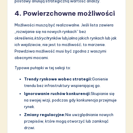
postawy anulują strategiczną wartość analizy.
4. Powierzchowne możliwości
Możliwości muszą być realizowalne. Jeśli lista zawiera
„rozwijanie się na nowych rynkach” bez
określenia,
których
rynków lub
jak
na jakich rynkach lub jak
ich wejdziecie, nie jest to możliwość; to marzenie.
Prawdziwa możliwość musi być zgodna z waszymi
obecnymi mocami.
Typowe pułapki w tej sekcji to:
Trendy rynkowe wobec strategii:
Gonienie
trendu bez infrastruktury wspierającej go.
Ignorowanie ruchów konkurencji:
Skupianie się
na swojej wizji, podczas gdy konkurencja przejmuje
rynek.
Zmiany regulacyjne:
Nie uwzględnianie nowych
przepisów, które mogą otworzyć lub zamknąć
drzwi.