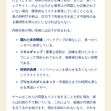
けようとする。弱みの項目が空欄である、または「遅いウ
ェブサイト」のような小さな運用上の問題しか記載されて
いない場合、構造的なリスクを無視していることになる。
真のSWOT分析は、圧力下で失敗を引き起こす可能性のあ
る脆弱性を明らかにしなければならない。
内部分析が弱い兆候には以下が含まれる：
隠れた依存関係：
バックアップ計画なしに、単一のベ
ンダーに依存している。
スキルギャップ：
重要な役割が、訓練を受けたスタッ
フによって埋められておらず、後継者計画もない状態
である。
技術的負債：
イノベーションを遅らせる古くなったイ
ンフラストラクチャ。
プロセスのボトルネック：
市場投入までの時間を遅ら
せる承認レイヤー。
チームがこれらの問題をリスト化することを拒む場合、彼
らは幻想の下で動いている。これにより、組織が代替計画
を立てるのを妨げます。弱みを認められないなら、それを