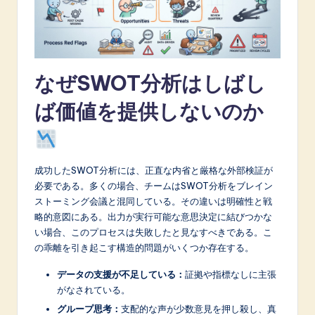
A
I
&
なぜSWOT分析はしばし
S
ば価値を提供しないのか
o
f
t
成功したSWOT分析には、正直な内省と厳格な外部検証が
w
必要である。多くの場合、チームはSWOT分析をブレイン
a
ストーミング会議と混同している。その違いは明確性と戦
略的意図にある。出力が実行可能な意思決定に結びつかな
r
い場合、このプロセスは失敗したと見なすべきである。こ
e
の乖離を引き起こす構造的問題がいくつか存在する。
I
データの支援が不足している：
証拠や指標なしに主張
がなされている。
n
グループ思考：
支配的な声が少数意見を押し殺し、真