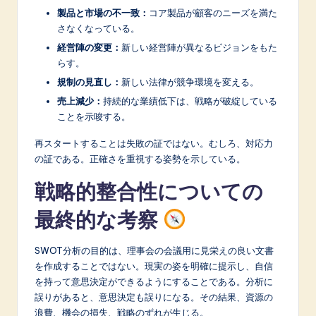
製品と市場の不一致：
コア製品が顧客のニーズを満た
さなくなっている。
経営陣の変更：
新しい経営陣が異なるビジョンをもた
らす。
規制の見直し：
新しい法律が競争環境を変える。
売上減少：
持続的な業績低下は、戦略が破綻している
ことを示唆する。
再スタートすることは失敗の証ではない。むしろ、対応力
の証である。正確さを重視する姿勢を示している。
戦略的整合性についての
最終的な考察
SWOT分析の目的は、理事会の会議用に見栄えの良い文書
を作成することではない。現実の姿を明確に提示し、自信
を持って意思決定ができるようにすることである。分析に
誤りがあると、意思決定も誤りになる。その結果、資源の
浪費、機会の損失、戦略のずれが生じる。