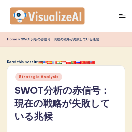
Skip
to
content
V
is
Home
»
SWOT分析の赤信号：現在の戦略が失敗している兆候
u
a
Read this post in:
li
Posted
z
Strategic Analysis
in
e
SWOT分析の赤信号：
A
現在の戦略が失敗して
I
いる兆候
J
a