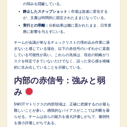
n
の弱みを隠蔽している。
o
静止したスナップショット：
市場は急速に変化する
が、文書は時間的に固定されたままになっている。
v
実行との乖離：
分析結果は棚に置かれたまま、日常業
a
務に影響を与えずにいる。
ti
チームが会議が単なるチェックリストの埋め込み作業に過
o
ぎないと感じている場合、以下の赤信号のいずれかに直面
している可能性が高い。これらの兆候は、現在の戦略がリ
n
スクを特定できていないだけでなく、誤った安心感を積極
的に生み出していることを示唆している。
内部の赤信号：強みと弱
み
SWOTマトリクスの内部領域は、正確に把握するのが最も
難しいことが多い。感情的なバイアスがここでは判断を曇
らせる。チームは自らの能力を過大評価しがちで、脆弱性
を過小評価しがちである。