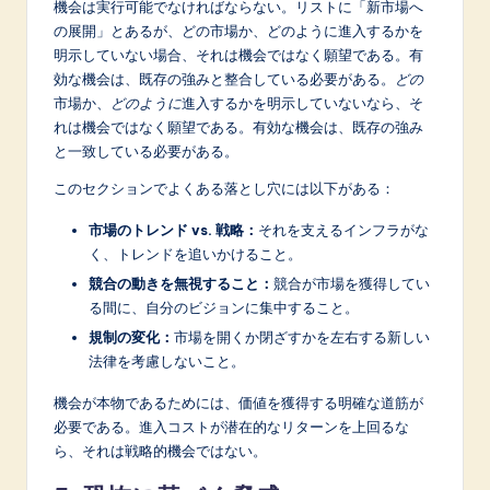
機会は実行可能でなければならない。リストに「新市場へ
の展開」とあるが、どの市場か、どのように進入するかを
明示していない場合、それは機会ではなく願望である。有
効な機会は、既存の強みと整合している必要がある。
どの
市場か、
どのように
進入するかを明示していないなら、そ
れは機会ではなく願望である。有効な機会は、既存の強み
と一致している必要がある。
このセクションでよくある落とし穴には以下がある：
市場のトレンド vs. 戦略：
それを支えるインフラがな
く、トレンドを追いかけること。
競合の動きを無視すること：
競合が市場を獲得してい
る間に、自分のビジョンに集中すること。
規制の変化：
市場を開くか閉ざすかを左右する新しい
法律を考慮しないこと。
機会が本物であるためには、価値を獲得する明確な道筋が
必要である。進入コストが潜在的なリターンを上回るな
ら、それは戦略的機会ではない。