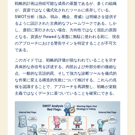
p
戦略的計画は持続可能な成長の基盤であるが、多くの組織
が、資源ではなく儀式化されたツールに依存している。
a
SWOT分析（強み、弱み、機会、脅威）は明確さを提供す
n
るように設計された古典的なフレームワークである。しか
し、適切に実行されない場合、方向性ではなく混乱の原因
e
となる。資源が flawed な基盤に無駄に使われる前に、現在
s
のアプローチにおける警告サインを特定することが不可欠
である。
e
このガイドでは、戦略的評価が損なわれていることを示す
-
具体的な赤信号を詳述する。内部および外部分析の微細な
L
点、一般的な言語的罠、そして強力な診断ツールを儀式的
な作業に変える構造的失敗について検討する。これらの兆
a
候を認識することで、アプローチを再調整し、戦略が楽観
t
主義ではなくデータに基づいていることを確実にできる。
e
s
t
in