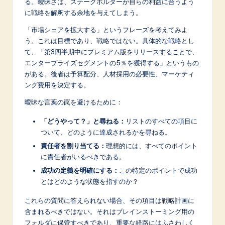
る。曖昧さは、ステークホルダーが自らの利益に合うよう
に戦略を解釈する余地を与えてしまう。
「市場シェアを拡大する」というフレーズを考えてみよ
う。これは目標であり、戦略ではない。具体的な戦略とし
て、「第3四半期中にプレミアム版をリリースすることで、
エンタープライズセグメントの5％を獲得する」というもの
がある。後者は予算配分、人材採用の必要性、マーケティ
ング費用を決定する。
曖昧な言葉の罠を避けるために：
「どうやって？」と尋ねる：
リストのすべての項目に
ついて、どのように達成されるかを尋ねる。
責任者を割り当てる：
理想的には、すべてのポイント
に責任者がいるべきである。
成功の定義を明確にする：
この特定のポイントで成功
とはどのような状態を指すのか？
これらの質問に答えられない場合、その項目は戦略計画に
含まれるべきではない。それはブレインストーミング用の
フォルダに保管すべきであり、重要な経路にはふさわしく