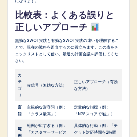
になります。
比較表：よくある誤りと
正しいアプローチ
無効なSWOT実践と有効なSWOT実践の違いを理解するこ
とで、現在の戦略を監査するのに役立ちます。この表をチ
ェックリストとして使い、最近の計画会議を評価してくだ
さい。
カ
テ
正しいアプローチ（有効
赤信号（無効な方法）
ゴ
な方法）
リ
言
主観的な形容詞（例：
定量的な指標（例：
語
「クラス最高」）
「NPSスコアで1位」）
範囲が広すぎる（例：
具体的な行動（例：「チ
範
「カスタマーサービス
ケット対応時間を2時間
囲