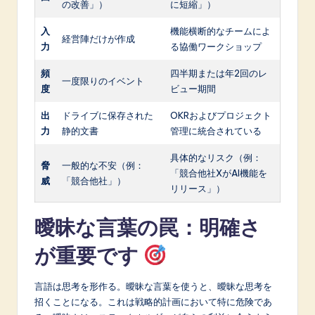
の改善」）
に短縮」）
入
機能横断的なチームによ
経営陣だけが作成
力
る協働ワークショップ
頻
四半期または年2回のレ
一度限りのイベント
度
ビュー期間
出
ドライブに保存された
OKRおよびプロジェクト
力
静的文書
管理に統合されている
具体的なリスク（例：
脅
一般的な不安（例：
「競合他社XがAI機能を
威
「競合他社」）
リリース」）
曖昧な言葉の罠：明確さ
が重要です
言語は思考を形作る。曖昧な言葉を使うと、曖昧な思考を
招くことになる。これは戦略的計画において特に危険であ