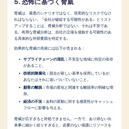
5. 恐怖に基づく脅威
脅威は、最悪のシナリオではなく、現実的なリスクでなけ
ればならない。『会社が破綻する可能性がある』とリスト
アップすることは、脅威分析ではない。それは不安であ
る。有用な脅威分析は、自社の立場を侵蝕する可能性のあ
る具体的な外部要因を特定する。
効果的な脅威の兆候には以下が含まれる：
サプライチェーンの混乱：
不安定な地域に特定の依存
があること。
技術的陳腐化：
競合が新しい基準を採用しているが、
あなたはそれに追いついていないこと。
顧客の離脱：
市場の変化と関連する離脱率の明確な増
加。
経済の不況：
金利の変動に対する感受性がキャッシュ
フローに影響を与える。
脅威が広すぎると対処できません。一方で、あり得ない出
来事に細かく絞りすぎると、必要のない保護にリソースを