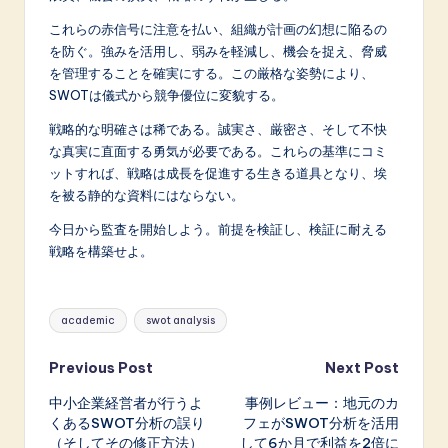
これらの赤信号に注意を払い、組織が計画の幻想に陥るの
を防ぐ。強みを活用し、弱みを軽減し、機会を捉え、脅威
を管理することを確実にする。この厳格な姿勢により、
SWOTは儀式から競争優位に変貌する。
戦略的な明確さは稀である。誠実さ、厳密さ、そして不快
な真実に直面する勇気が必要である。これらの基準にコミ
ットすれば、戦略は成長を促進する生きる道具となり、埃
を被る静的な資料にはならない。
今日から監査を開始しよう。前提を検証し、検証に耐える
戦略を構築せよ。
Tags:
academic
swot analysis
Post
Previous Post
Next Post
中小企業経営者が行うよ
事例レビュー：地元のカ
navigation
くあるSWOT分析の誤り
フェがSWOT分析を活用
（そしてその修正方法）
して6か月で利益を2倍に