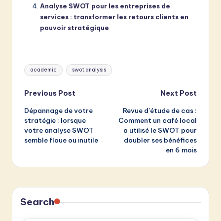
Analyse SWOT pour les entreprises de
services : transformer les retours clients en
pouvoir stratégique
Tags:
academic
swot analysis
Post
Previous Post
Next Post
Dépannage de votre
Revue d’étude de cas :
navigation
stratégie : lorsque
Comment un café local
votre analyse SWOT
a utilisé le SWOT pour
semble floue ou inutile
doubler ses bénéfices
en 6 mois
Search