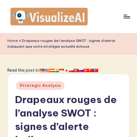
Skip
to
content
V
is
Home
»
Drapeaux rouges de l’analyse SWOT : signes d’alerte
indiquant que votre stratégie actuelle échoue
u
a
li
Read this post in:
z
Posted
Strategic Analysis
e
in
Drapeaux rouges de
A
I
l’analyse SWOT :
F
signes d’alerte
r