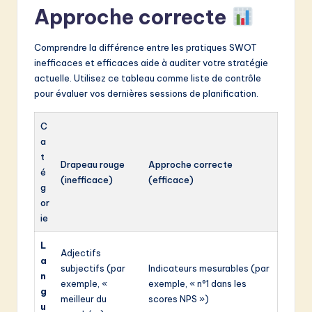
Approche correcte
Comprendre la différence entre les pratiques SWOT
inefficaces et efficaces aide à auditer votre stratégie
actuelle. Utilisez ce tableau comme liste de contrôle
pour évaluer vos dernières sessions de planification.
C
a
t
Drapeau rouge
Approche correcte
é
(inefficace)
(efficace)
g
or
ie
L
Adjectifs
a
subjectifs (par
Indicateurs mesurables (par
n
exemple, «
exemple, « n°1 dans les
g
meilleur du
scores NPS »)
u