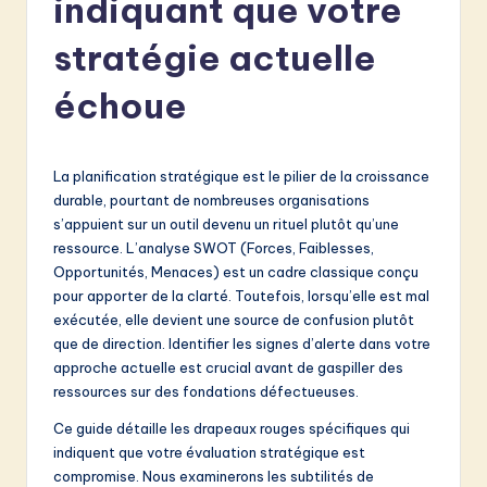
indiquant que votre
e
n
stratégie actuelle
c
échoue
h
-
La planification stratégique est le pilier de la croissance
L
durable, pourtant de nombreuses organisations
a
s’appuient sur un outil devenu un rituel plutôt qu’une
ressource. L’analyse SWOT (Forces, Faiblesses,
t
Opportunités, Menaces) est un cadre classique conçu
e
pour apporter de la clarté. Toutefois, lorsqu’elle est mal
exécutée, elle devient une source de confusion plutôt
s
que de direction. Identifier les signes d’alerte dans votre
t
approche actuelle est crucial avant de gaspiller des
ressources sur des fondations défectueuses.
in
Ce guide détaille les drapeaux rouges spécifiques qui
A
indiquent que votre évaluation stratégique est
I
compromise. Nous examinerons les subtilités de