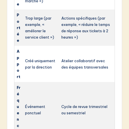
marché »)
e
P
Trop large (par
Actions spécifiques (par
o
exemple, «
exemple, « réduire le temps
rt
améliorer le
de réponse aux tickets à 2
é
service client »)
heures »)
e
A
p
Créé uniquement
Atelier collaboratif avec
p
par la direction
des équipes transversales
o
rt
Fr
é
q
u
Événement
Cycle de revue trimestriel
e
ponctuel
ou semestriel
n
c