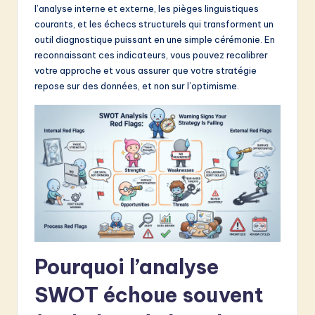
l’analyse interne et externe, les pièges linguistiques
&
courants, et les échecs structurels qui transforment un
S
outil diagnostique puissant en une simple cérémonie. En
reconnaissant ces indicateurs, vous pouvez recalibrer
o
votre approche et vous assurer que votre stratégie
f
repose sur des données, et non sur l’optimisme.
t
w
a
r
e
I
n
Pourquoi l’analyse
n
SWOT échoue souvent
o