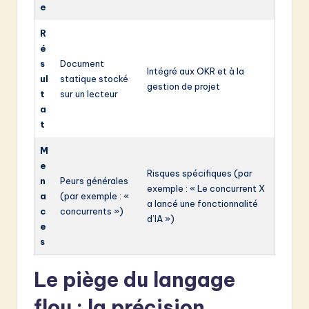
e
R
é
s
Document
Intégré aux OKR et à la
ul
statique stocké
gestion de projet
t
sur un lecteur
a
t
M
e
Risques spécifiques (par
n
Peurs générales
exemple : « Le concurrent X
a
(par exemple : «
a lancé une fonctionnalité
c
concurrents »)
d’IA »)
e
s
Le piège du langage
flou : la précision