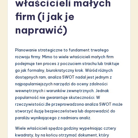
właścicieli małych
li
s
firm (i jak je
h
naprawić)
-
L
Planowanie strategiczne to fundament trwałego
a
rozwoju firmy. Mimo to wiele właścicieli małych firm
t
podejmuje ten proces z poczuciem strachu lub traktuje
go jak formalny, biurokratyczny krok. Wśród różnych
e
dostępnych ram, analiza SWOT nadal jest jednym z
s
najpopularniejszych narzędzi do oceny zdolności
wewnętrznych i warunków zewnętrznych. Jednak
t
popularność nie gwarantuje skuteczności. W
in
rzeczywistości źle przeprowadzona analiza SWOT może
stworzyć iluzję bezpieczeństwa lub doprowadzić do
A
paraliżu wynikającego z nadmiaru analiz.
I
Wiele właścicieli spędza godziny wypełniając cztery
&
kwadraty, by na końcu otrzymać dokument, który