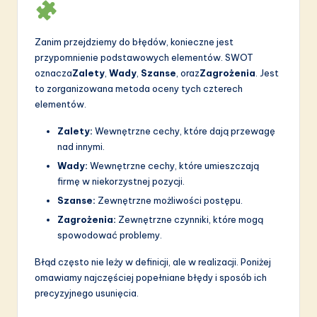
a
ti
Zanim przejdziemy do błędów, konieczne jest
o
przypomnienie podstawowych elementów. SWOT
n
oznacza
Zalety
,
Wady
,
Szanse
, oraz
Zagrożenia
. Jest
to zorganizowana metoda oceny tych czterech
elementów.
Zalety:
Wewnętrzne cechy, które dają przewagę
nad innymi.
Wady:
Wewnętrzne cechy, które umieszczają
firmę w niekorzystnej pozycji.
Szanse:
Zewnętrzne możliwości postępu.
Zagrożenia:
Zewnętrzne czynniki, które mogą
spowodować problemy.
Błąd często nie leży w definicji, ale w realizacji. Poniżej
omawiamy najczęściej popełniane błędy i sposób ich
precyzyjnego usunięcia.