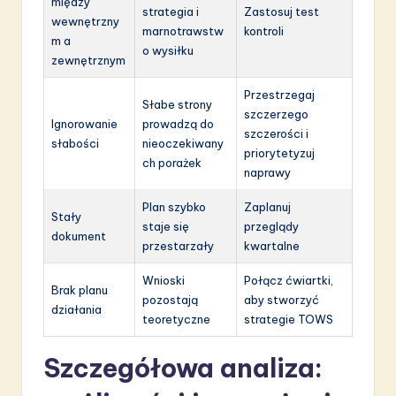
między
strategia i
Zastosuj test
wewnętrzny
marnotrawstw
kontroli
m a
o wysiłku
zewnętrznym
Przestrzegaj
Słabe strony
szczerzego
Ignorowanie
prowadzą do
szczerości i
słabości
nieoczekiwany
priorytetyzuj
ch porażek
naprawy
Plan szybko
Zaplanuj
Stały
staje się
przeglądy
dokument
przestarzały
kwartalne
Wnioski
Połącz ćwiartki,
Brak planu
pozostają
aby stworzyć
działania
teoretyczne
strategie TOWS
Szczegółowa analiza: