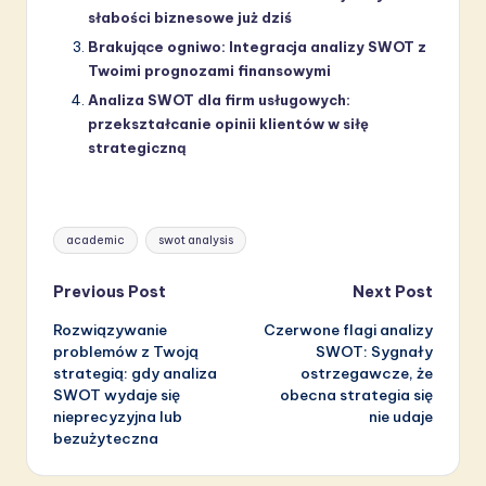
słabości biznesowe już dziś
Brakujące ogniwo: Integracja analizy SWOT z
Twoimi prognozami finansowymi
Analiza SWOT dla firm usługowych:
przekształcanie opinii klientów w siłę
strategiczną
Tags:
academic
swot analysis
Post
Previous Post
Next Post
Rozwiązywanie
Czerwone flagi analizy
navigation
problemów z Twoją
SWOT: Sygnały
strategią: gdy analiza
ostrzegawcze, że
SWOT wydaje się
obecna strategia się
nieprecyzyjna lub
nie udaje
bezużyteczna