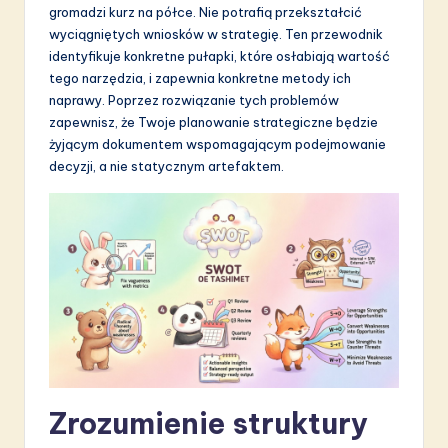
gromadzi kurz na półce. Nie potrafią przekształcić
S
wyciągniętych wniosków w strategię. Ten przewodnik
o
identyfikuje konkretne pułapki, które osłabiają wartość
tego narzędzia, i zapewnia konkretne metody ich
f
naprawy. Poprzez rozwiązanie tych problemów
t
zapewnisz, że Twoje planowanie strategiczne będzie
żyjącym dokumentem wspomagającym podejmowanie
w
decyzji, a nie statycznym artefaktem.
a
r
e
I
n
n
o
Zrozumienie struktury
v