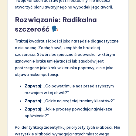
Twoja łańcuch dostaw jest niestabilny, nie możesz
stworzyć planu awaryjnego na wypadek jego awarii.
Rozwiązanie: Radikalna
szczerość
Traktuj kwadrat słabości jako narzędzie diagnostyczne,
a nie ocenę. Zachęć swój zespół do brutalnej
szczerości. Stwórz bezpieczne środowisko, w którym
uznawanie braku umiejętności lub zasobów jest
postrzegane jako krok w kierunku poprawy, a nie jako
objawa niekompetencji.
Zapytaj:
„Co powstrimuje nas przed szybszym
rozwojem w tej chwili?”
Zapytaj:
„Gdzie najczęściej tracimy klientów?”
Zapytaj:
„Jakie procesy powodują największe
opóźnienia?”
Po identyfikacji zidentyfikuj priorytety tych słabości. Nie
wszystkie słabości wymagają natychmiastowego