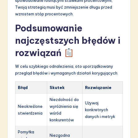
spowodowane rosnącymi stawkami procentowymi,
Twoją strategią musi być zmniejszenie długu przed
wzrostem stóp procentowych.
Podsumowanie
najczęstszych błędów i
rozwiązań
W celu szybkiego odnalezienia, oto uporządkowany
przegląd błędów i wymaganych działań korygujących.
Błąd
Skutek
Rozwiązanie
Niezdolność do
Używaj
Nieokreślone
wyróżnienia się
konkretnych
stwierdzenia
wśród
danych i metryk
konkurentów
Pomyłka
Niezgodna