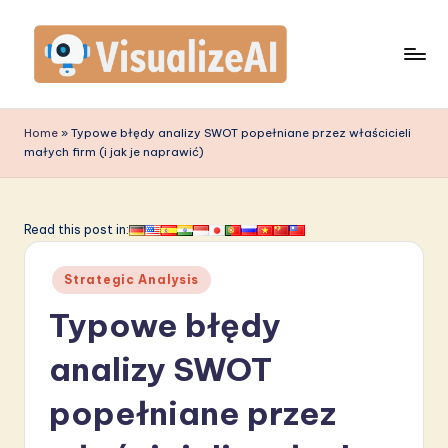
Skip
to
content
V
is
Home
»
Typowe błędy analizy SWOT popełniane przez właścicieli
małych firm (i jak je naprawić)
u
a
li
Read this post in:
z
Posted
Strategic Analysis
e
in
Typowe błędy
A
I
analizy SWOT
P
popełniane przez
o