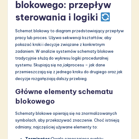
a
blokowego: przepływ
ti
sterowania i logiki
o
Schemat blokowy to diagram przedstawiający przepływ
n
pracy lub proces. Używa sekwencji kształtów, aby
pokazać kroki i decyzje związane z konkretnym
zadaniem. W analizie systemów schematy blokowe
tradycyjnie służą do wykresu logiki proceduralnej
systemu. Skupiają się na
jak
procesu – jak dane
przemieszczają się z jednego kroku do drugiego oraz jak
decyzje rozgałęziają dalszy przebieg.
Główne elementy schematu
blokowego
Schematy blokowe opierają się na znormalizowanych
symbolach, aby przekazywać znaczenie. Choć istnieją
odmiany, najczęściej używane elementy to:
Terminator:
Owale oznaczające punkty