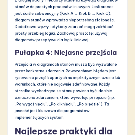
Z drugiej strony, niektórzy studenci używają diagramów
stanów do prostych procesów liniowych. Jeśli proces
jest ściśle sekwencyjny (Krok A → Krok B → Krok C),
diagram stanów wprowadza niepotrzebną złożoność.
Dodatkowe węzły i etykiety zdarzeń mogą zakłócać
prosty przebieg logiki. Zachowaj prostotę: używaj
diagramów przepływu dla logiki liniowej.
Pułapka 4: Niejasne przejścia
Przejścia w diagramach stanów muszą być wyzwalane
przez konkretne zdarzenia. Powszechnym błędem jest
rysowanie przejść opartych na implikitycznym czasie lub
warunkach, które nie są jawnie zdefiniowane. Każdy
strzałka wychodząca ze stanu powinna być idealnie
oznaczona zdarzeniem, które wywołuje przejście (np.
„Po wygaśnięciu”, „Po kliknięciu”, „Po błędzie”). Ta
jasność jest kluczowa dla programistów
implementujących system.
Najlepsze praktyki dla