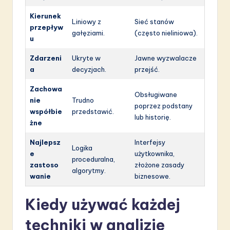
Kierunek
Liniowy z
Sieć stanów
przepływ
gałęziami.
(często nieliniowa).
u
Zdarzeni
Ukryte w
Jawne wyzwalacze
a
decyzjach.
przejść.
Zachowa
Obsługiwane
nie
Trudno
poprzez podstany
współbie
przedstawić.
lub historię.
żne
Najlepsz
Interfejsy
Logika
e
użytkownika,
proceduralna,
zastoso
złożone zasady
algorytmy.
wanie
biznesowe.
Kiedy używać każdej
techniki w analizie