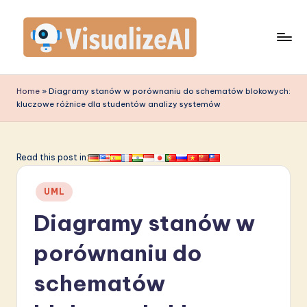
Skip
to
content
V
is
Home
»
Diagramy stanów w porównaniu do schematów blokowych:
kluczowe różnice dla studentów analizy systemów
u
a
li
Read this post in:
z
Posted
UML
e
in
Diagramy stanów w
A
I
porównaniu do
P
schematów
o