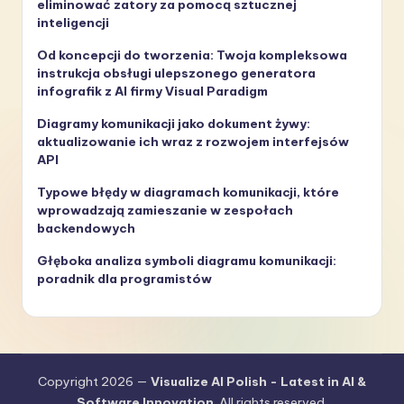
eliminować zatory za pomocą sztucznej
inteligencji
Od koncepcji do tworzenia: Twoja kompleksowa
instrukcja obsługi ulepszonego generatora
infografik z AI firmy Visual Paradigm
Diagramy komunikacji jako dokument żywy:
aktualizowanie ich wraz z rozwojem interfejsów
API
Typowe błędy w diagramach komunikacji, które
wprowadzają zamieszanie w zespołach
backendowych
Głęboka analiza symboli diagramu komunikacji:
poradnik dla programistów
Copyright 2026 —
Visualize AI Polish - Latest in AI &
Software Innovation
. All rights reserved.