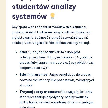
studentów analizy
systemów
Aby opanować te techniki modelowania, studenci
powinni rozwijać konkretne nawyki w fazach analizy i
projektowania. Spójność i jasność są ważniejsze niż
ścisłe przestrzeganie każdej drobnej zasady notacji.
Zacznij od jednostki:
Zanim narysujesz,
zidentyfikuj obiekt, który modelujesz. Czy jest to
proces (użyj diagramu przepływu) czy obiekt (użyj
diagramu stanów)?
Zdefiniuj granice:
Jasną oznakuj, gdzie proces
zaczyna się i kończy. Nie pozostawiaj zwisających
strzałek.
Trzymaj stany atomowe:
Upewnij się, że każdy
stan reprezentuje pojedynczy, spójny warunek.
Unikaj łączenia wielu niezależnych cech w jednym
polu stanu.