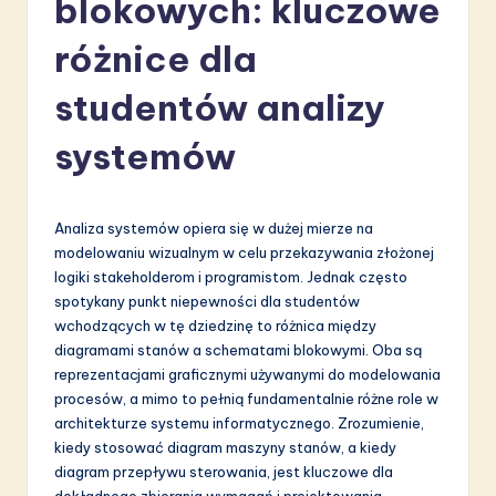
blokowych: kluczowe
li
s
różnice dla
h
studentów analizy
-
systemów
L
a
t
Analiza systemów opiera się w dużej mierze na
modelowaniu wizualnym w celu przekazywania złożonej
e
logiki stakeholderom i programistom. Jednak często
s
spotykany punkt niepewności dla studentów
wchodzących w tę dziedzinę to różnica między
t
diagramami stanów a schematami blokowymi. Oba są
in
reprezentacjami graficznymi używanymi do modelowania
procesów, a mimo to pełnią fundamentalnie różne role w
A
architekturze systemu informatycznego. Zrozumienie,
I
kiedy stosować diagram maszyny stanów, a kiedy
diagram przepływu sterowania, jest kluczowe dla
&
dokładnego zbierania wymagań i projektowania