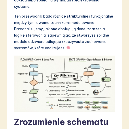
S
systemu.
o
Ten przewodnik bada różnice strukturalne i funkcjonalne
między tymi dwoma technikami modelowania.
f
Przeanalizujemy, jak one obsługują dane, zdarzenia i
t
logikę sterowania, zapewniając, że stworzysz solidne
modele odzwierciedlające rzeczywiste zachowanie
w
systemów, które analizujesz.
a
r
e
I
n
n
o
Zrozumienie schematu
v