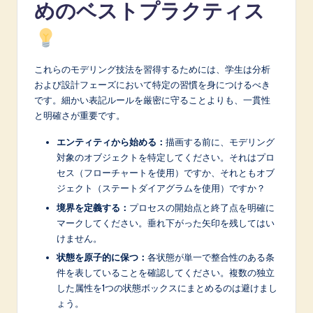
めのベストプラクティス
これらのモデリング技法を習得するためには、学生は分析
および設計フェーズにおいて特定の習慣を身につけるべき
です。細かい表記ルールを厳密に守ることよりも、一貫性
と明確さが重要です。
エンティティから始める：
描画する前に、モデリング
対象のオブジェクトを特定してください。それはプロ
セス（フローチャートを使用）ですか、それともオブ
ジェクト（ステートダイアグラムを使用）ですか？
境界を定義する：
プロセスの開始点と終了点を明確に
マークしてください。垂れ下がった矢印を残してはい
けません。
状態を原子的に保つ：
各状態が単一で整合性のある条
件を表していることを確認してください。複数の独立
した属性を1つの状態ボックスにまとめるのは避けまし
ょう。