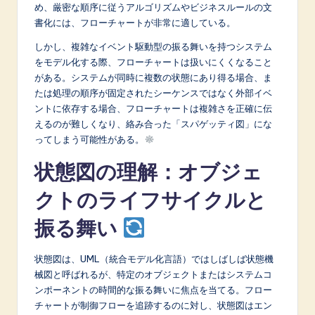
め、厳密な順序に従うアルゴリズムやビジネスルールの文
書化には、フローチャートが非常に適している。
しかし、複雑なイベント駆動型の振る舞いを持つシステム
をモデル化する際、フローチャートは扱いにくくなること
がある。システムが同時に複数の状態にあり得る場合、ま
たは処理の順序が固定されたシーケンスではなく外部イベ
ントに依存する場合、フローチャートは複雑さを正確に伝
えるのが難しくなり、絡み合った「スパゲッティ図」にな
ってしまう可能性がある。
状態図の理解：オブジェ
クトのライフサイクルと
振る舞い
状態図は、UML（統合モデル化言語）ではしばしば状態機
械図と呼ばれるが、特定のオブジェクトまたはシステムコ
ンポーネントの時間的な振る舞いに焦点を当てる。フロー
チャートが制御フローを追跡するのに対し、状態図はエン