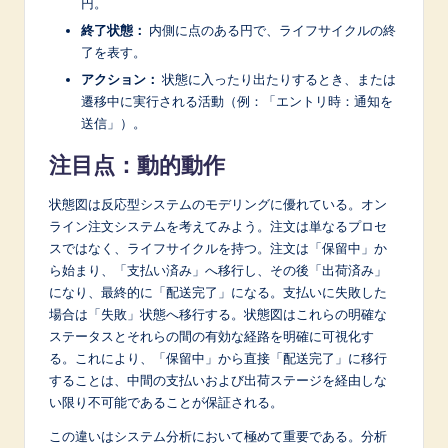
円。
終了状態：
内側に点のある円で、ライフサイクルの終
了を表す。
アクション：
状態に入ったり出たりするとき、または
遷移中に実行される活動（例：「エントリ時：通知を
送信」）。
注目点：動的動作
状態図は反応型システムのモデリングに優れている。オン
ライン注文システムを考えてみよう。注文は単なるプロセ
スではなく、ライフサイクルを持つ。注文は「保留中」か
ら始まり、「支払い済み」へ移行し、その後「出荷済み」
になり、最終的に「配送完了」になる。支払いに失敗した
場合は「失敗」状態へ移行する。状態図はこれらの明確な
ステータスとそれらの間の有効な経路を明確に可視化す
る。これにより、「保留中」から直接「配送完了」に移行
することは、中間の支払いおよび出荷ステージを経由しな
い限り不可能であることが保証される。
この違いはシステム分析において極めて重要である。分析