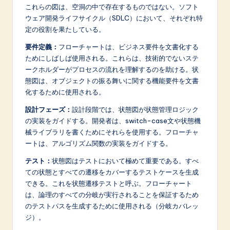
これらの図は、空洞の中で存在するものではない。ソフト
ウェア開発ライフサイクル（SDLC）において、それぞれ特
定の役割を果たしている。
要件定義：
フローチャートは、ビジネス要件を文書化する
ためにしばしば使用される。これらは、技術的でないステ
ークホルダーがプロセスの流れを理解するのを助ける。状
態図は、オブジェクトの振る舞いに関する機能要件を文書
化するために使用される。
設計フェーズ：
設計段階では、状態図が状態管理ロジック
の実装をガイドする。開発者は、switch-case文や状態機
械ライブラリを書くためにそれらを使用する。フローチャ
ートは、アルゴリズム関数の実装をガイドする。
テスト：
状態図はテストにおいて極めて重要である。すべ
ての状態とすべての遷移をカバーするテストケースを生成
できる。これを状態遷移テストと呼ぶ。フローチャート
は、論理のすべての分岐が実行されることを保証するため
のテストパスを生成するために使用される（分岐カバレッ
ジ）。