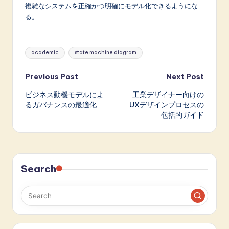
複雑なシステムを正確かつ明確にモデル化できるようにな
る。
Tags:
academic
state machine diagram
Post
Previous Post
Next Post
ビジネス動機モデルによ
工業デザイナー向けの
navigation
るガバナンスの最適化
UXデザインプロセスの
包括的ガイド
Search