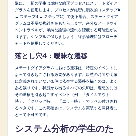
逆に、一部の学生は単純な線形プロセスにステートダイア
グラムを使用します。プロセスが厳密に順次的（ステップA
→ ステップB → ステップC）である場合、ステートダイア
グラムは不要な複雑さをもたらします。余分なノードやイ
ベントラベルが、単純な論理の流れを隠蔽する可能性があ
ります。シンプルに保ちましょう：線形論理にはフローチ
ャートを使用してください。
落とし穴4：曖昧な遷移
ステートダイアグラムにおける遷移は、特定のイベントに
よって引き起こされる必要があります。暗黙の時間や明確
に定義されていない条件に依存する遷移を描くのは、よく
ある誤りです。状態から出るすべての矢印は、理想的には
その遷移を引き起こすイベント（例：「タイムアウト
時」、「クリック時」、「エラー時」）でラベル付けされ
るべきです。この明確さは、システムを実装する開発者に
とって不可欠です。
システム分析の学生のた