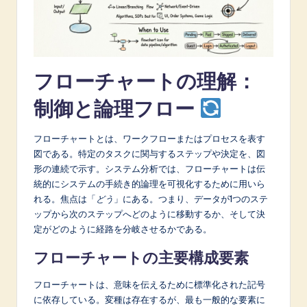
A
I
&
フローチャートの理解：
S
制御と論理フロー
o
f
フローチャートとは、ワークフローまたはプロセスを表す
t
図である。特定のタスクに関与するステップや決定を、図
形の連続で示す。システム分析では、フローチャートは伝
w
統的にシステムの手続き的論理を可視化するために用いら
a
れる。焦点は「
どう
」にある。つまり、データが1つのステ
ップから次のステップへどのように移動するか、そして決
r
定がどのように経路を分岐させるかである。
e
フローチャートの主要構成要素
I
フローチャートは、意味を伝えるために標準化された記号
n
に依存している。変種は存在するが、最も一般的な要素に