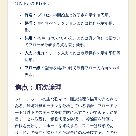
n
は以下が含まれる：
o
終端：
プロセスの開始点と終了点を示す楕円形。
v
処理：
実行すべきアクションまたは操作を示す長方
形。
a
決定：
条件（はい／いいえ、または真／偽）に基づい
ti
てフローが分岐する点を表す菱形。
o
入力／出力：
データ入力または表示操作を示す平行四
辺形。
n
フロー線：
記号を結びつけて制御フローの方向を示す
矢印。
焦点：順次論理
フローチャートの主な強みは、順次論理を描写できる点に
ある。給与計算ルーチンを分析している場合、フローチャ
ートは以下のステップを効果的に示すことができる：従業
員データを取得し、税務状態を確認し、控除額を計算し、
台帳を更新し、レポートを印刷する。フローは線形であ
り、特定の条件が満たされた場合にのみ分岐する。このた