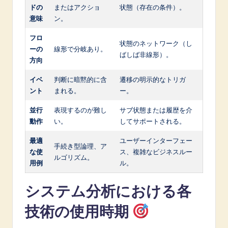
ドの
またはアクショ
状態（存在の条件）。
意味
ン。
フロ
状態のネットワーク（し
ーの
線形で分岐あり。
ばしば非線形）。
方向
イベ
判断に暗黙的に含
遷移の明示的なトリガ
ント
まれる。
ー。
並行
表現するのが難し
サブ状態または履歴を介
動作
い。
してサポートされる。
最適
ユーザーインターフェー
手続き型論理、ア
な使
ス、複雑なビジネスルー
ルゴリズム。
用例
ル。
システム分析における各
技術の使用時期