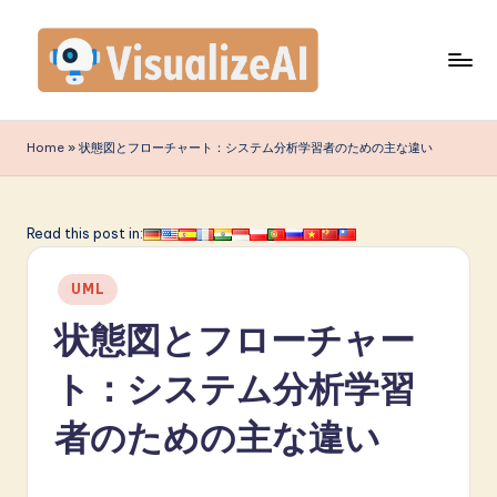
Skip
to
content
V
is
Home
»
状態図とフローチャート：システム分析学習者のための主な違い
u
a
Read this post in:
li
Posted
z
UML
in
e
状態図とフローチャー
A
ト：システム分析学習
I
者のための主な違い
J
a