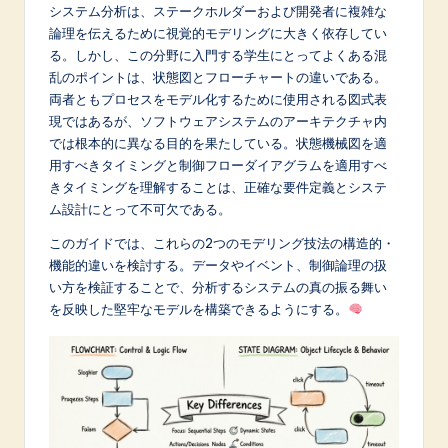
p
システム分析は、ステークホルダーおよび開発者に複雑な
論理を伝えるために視覚的モデリングに大きく依存してい
a
る。しかし、この分野に入門する学生にとってよくある混
n
乱のポイントは、状態図とフローチャートの違いである。
両者ともプロセスをモデル化するために使用される図式表
e
現ではあるが、ソフトウェアシステムのアーキテクチャ内
s
では根本的に異なる目的を果たしている。状態機械図を適
用すべきタイミングと制御フローダイアグラムを適用すべ
e
きタイミングを理解することは、正確な要件定義とシステ
-
ム設計にとって不可欠である。
L
このガイドでは、これらの2つのモデリング技法の構造的・
機能的違いを検討する。データやイベント、制御論理の扱
a
い方を検証することで、分析するシステムの真の振る舞い
t
を反映した堅牢なモデルを構築できるようにする。
e
s
t
in