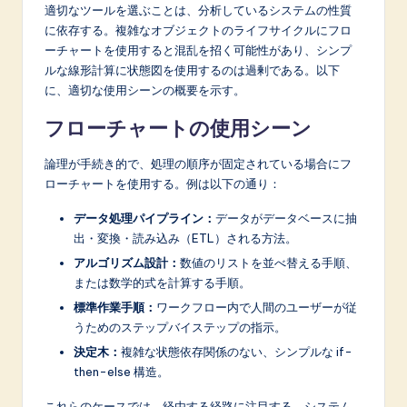
適切なツールを選ぶことは、分析しているシステムの性質
に依存する。複雑なオブジェクトのライフサイクルにフロ
ーチャートを使用すると混乱を招く可能性があり、シンプ
ルな線形計算に状態図を使用するのは過剰である。以下
に、適切な使用シーンの概要を示す。
フローチャートの使用シーン
論理が手続き的で、処理の順序が固定されている場合にフ
ローチャートを使用する。例は以下の通り：
データ処理パイプライン：
データがデータベースに抽
出・変換・読み込み（ETL）される方法。
アルゴリズム設計：
数値のリストを並べ替える手順、
または数学的式を計算する手順。
標準作業手順：
ワークフロー内で人間のユーザーが従
うためのステップバイステップの指示。
決定木：
複雑な状態依存関係のない、シンプルな if-
then-else 構造。
これらのケースでは、経由する経路に注目する。システム