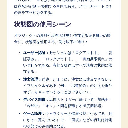
は点Aから点Bへ移動する車両であり、フローチャートはそ
の道をマッピングする。
状態図の使用シーン
オブジェクトの履歴や現在の状態に依存する振る舞いの場
合に、状態図を使用する。例は以下の通り：
ユーザー認証：
セッションは「ログアウト中」、「認
証済み」、「ロックアウト中」、「有効期限切れ」の
いずれかである。有効な操作はすべて現在の状態に依
存する。
注文管理：
前述したように、注文には違反できないラ
イフサイクルがある（例：「出荷済み」の注文を返品
せずにキャンセルすることはできない）。
デバイス制御：
温度のトリガーに基づいて「加熱中」
「冷却中」「オフ」の間を循環する温度調節器。
ゲーム論理：
キャラクターの健康状態（生きてる、死
にかけ、死んでいる）で、「回復」などの行動は特定
の状態でのみ有効となる。