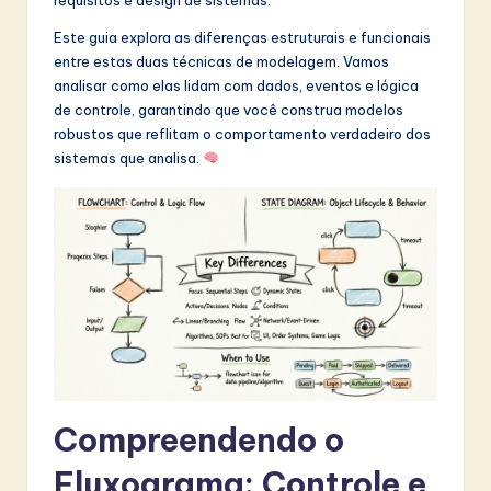
t
Este guia explora as diferenças estruturais e funcionais
in
entre estas duas técnicas de modelagem. Vamos
analisar como elas lidam com dados, eventos e lógica
A
de controle, garantindo que você construa modelos
I
robustos que reflitam o comportamento verdadeiro dos
sistemas que analisa.
&
S
o
f
t
w
a
r
Compreendendo o
e
Fluxograma: Controle e