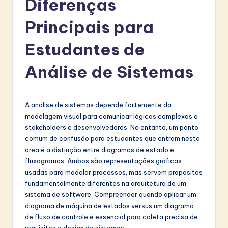
Diferenças
r
t
Principais para
u
Estudantes de
g
Análise de Sistemas
u
e
s
A análise de sistemas depende fortemente da
modelagem visual para comunicar lógicas complexas a
e
stakeholders e desenvolvedores. No entanto, um ponto
-
comum de confusão para estudantes que entram nesta
área é a distinção entre diagramas de estado e
L
fluxogramas. Ambos são representações gráficas
a
usadas para modelar processos, mas servem propósitos
fundamentalmente diferentes na arquitetura de um
t
sistema de software. Compreender quando aplicar um
e
diagrama de máquina de estados versus um diagrama
de fluxo de controle é essencial para coleta precisa de
s
requisitos e design de sistemas.