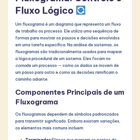
I
Fluxo Lógico
n
n
Um fluxograma é um diagrama que representa um fluxo
de trabalho ou processo. Ele utiliza uma sequência de
o
formas para mostrar os passos e decisões envolvidos
v
em uma tarefa específica. Na análise de sistemas, os
fluxogramas são tradicionalmente usados para mapear
a
a lógica procedural de um sistema. Eles focam no
ti
como
de um processo — como os dados se movem de
um passo para outro e como as decisões ramificam o
o
caminho adiante.
n
Componentes Principais de um
Fluxograma
Os fluxogramas dependem de símbolos padronizados
para transmitir significado. Embora existam variações,
os elementos mais comuns incluem:
Terminador:
Elipses que marcam os pontos de