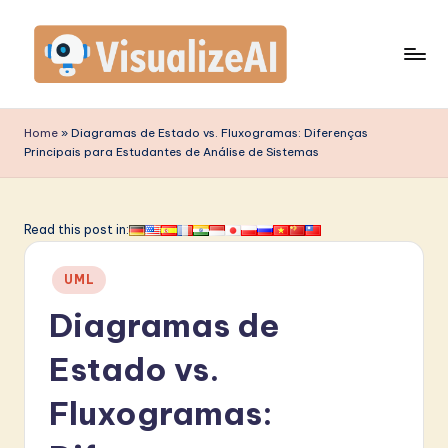
Skip
to
content
V
is
Home
»
Diagramas de Estado vs. Fluxogramas: Diferenças
Principais para Estudantes de Análise de Sistemas
u
a
li
Read this post in:
z
Posted
UML
e
in
Diagramas de
A
I
Estado vs.
P
Fluxogramas:
o