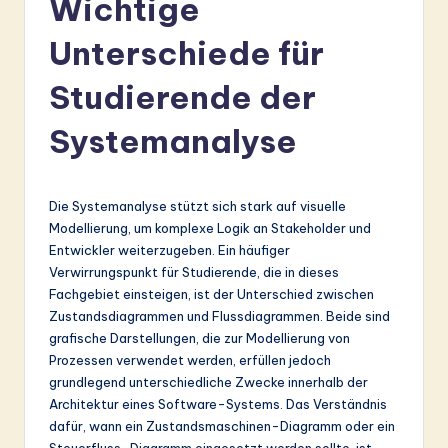
Wichtige
r
m
Unterschiede für
a
Studierende der
n
Systemanalyse
-
L
a
Die Systemanalyse stützt sich stark auf visuelle
Modellierung, um komplexe Logik an Stakeholder und
t
Entwickler weiterzugeben. Ein häufiger
e
Verwirrungspunkt für Studierende, die in dieses
Fachgebiet einsteigen, ist der Unterschied zwischen
s
Zustandsdiagrammen und Flussdiagrammen. Beide sind
t
grafische Darstellungen, die zur Modellierung von
Prozessen verwendet werden, erfüllen jedoch
in
grundlegend unterschiedliche Zwecke innerhalb der
A
Architektur eines Software-Systems. Das Verständnis
dafür, wann ein Zustandsmaschinen-Diagramm oder ein
I
Steuerfluss-Diagramm eingesetzt werden sollte, ist