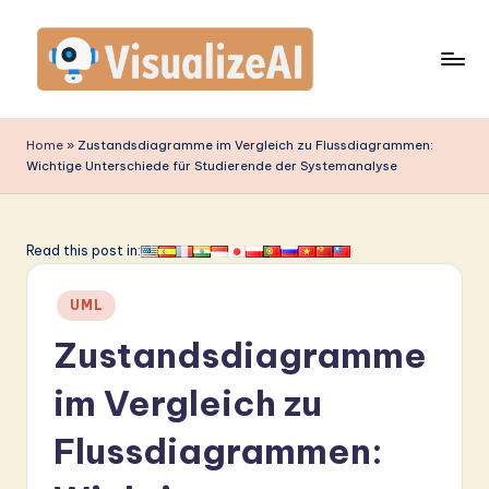
Skip
to
content
V
is
Home
»
Zustandsdiagramme im Vergleich zu Flussdiagrammen:
Wichtige Unterschiede für Studierende der Systemanalyse
u
a
li
Read this post in:
z
Posted
UML
e
in
Zustandsdiagramme
A
I
im Vergleich zu
G
Flussdiagrammen:
e