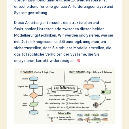
&
entscheidend für eine genaue Anforderungsanalyse und
Systemgestaltung.
S
Diese Anleitung untersucht die strukturellen und
o
funktionalen Unterschiede zwischen diesen beiden
ft
Modellierungstechniken. Wir werden analysieren, wie sie
mit Daten, Ereignissen und Steuerlogik umgehen, um
w
sicherzustellen, dass Sie robuste Modelle erstellen, die
a
das tatsächliche Verhalten der Systeme, die Sie
analysieren, korrekt widerspiegeln.
r
e
In
n
o
v
a