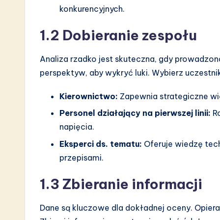
konkurencyjnych.
n
1.2 Dobieranie zespołu
Analiza rzadko jest skuteczna, gdy prowadzon
perspektyw, aby wykryć luki. Wybierz uczestni
Kierownictwo:
Zapewnia strategiczne wid
Personel działający na pierwszej linii:
Ro
napięcia.
Eksperci ds. tematu:
Oferuje wiedzę tech
przepisami.
1.3 Zbieranie informacji
Dane są kluczowe dla dokładnej oceny. Opiera