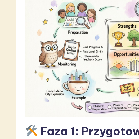
s
t
i
n
A
I
&
S
o
ft
Faza 1: Przygotow
w