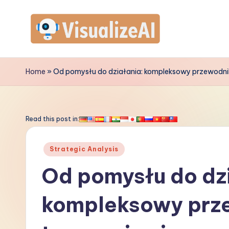
Skip
to
V
content
is
Home
»
Od pomysłu do działania: kompleksowy przewodnik
u
a
Read this post in:
li
Posted
Strategic Analysis
z
in
Od pomysłu do dzi
e
kompleksowy prz
A
I