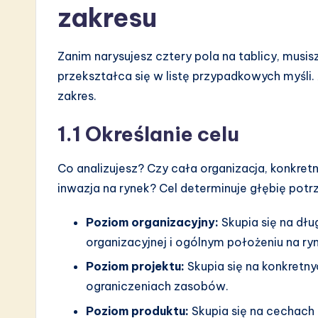
zakresu
a
r
Zanim narysujesz cztery pola na tablicy, musis
e
przekształca się w listę przypadkowych myśli.
zakres.
I
n
1.1 Określanie celu
n
Co analizujesz? Czy cała organizacja, konkret
o
inwazja na rynek? Cel determinuje głębię pot
v
Poziom organizacyjny:
Skupia się na dłu
organizacyjnej i ogólnym położeniu na ry
a
Poziom projektu:
Skupia się na konkretn
ti
ograniczeniach zasobów.
o
Poziom produktu:
Skupia się na cechach