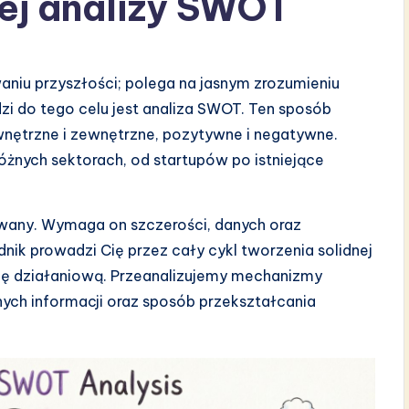
ej analizy SWOT
aniu przyszłości; polega na jasnym zrozumieniu
dzi do tego celu jest analiza SWOT. Ten sposób
ewnętrzne i zewnętrzne, pozytywne i negatywne.
żnych sektorach, od startupów po istniejące
wany. Wymaga on szczerości, danych oraz
k prowadzi Cię przez cały cykl tworzenia solidnej
ię działaniową. Przeanalizujemy mechanizmy
ych informacji oraz sposób przekształcania