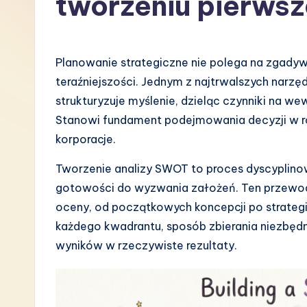
tworzeniu pierwsz
P
o
Planowanie strategiczne nie polega na zgadyw
li
teraźniejszości. Jednym z najtrwalszych narzę
strukturyzuje myślenie, dzieląc czynniki na w
s
Stanowi fundament podejmowania decyzji w ró
h
korporacje.
-
Tworzenie analizy SWOT to proces dyscyplino
gotowości do wyzwania założeń. Ten przewodni
L
oceny, od początkowych koncepcji po strateg
a
każdego kwadrantu, sposób zbierania niezbędn
wyników w rzeczywiste rezultaty.
t
e