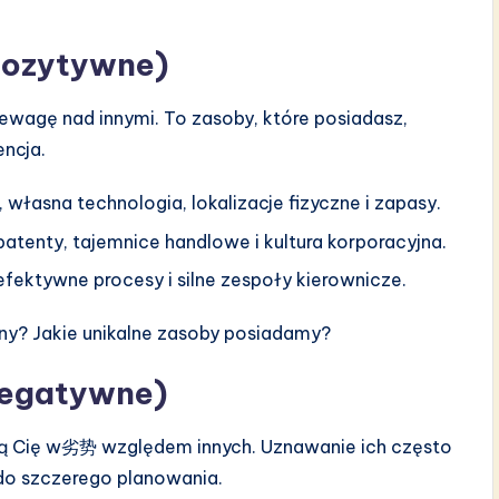
 pozytywne)
zewagę nad innymi. To zasoby, które posiadasz,
encja.
własna technologia, lokalizacje fizyczne i zapasy.
patenty, tajemnice handlowe i kultura korporacyjna.
efektywne procesy i silne zespoły kierownicze.
inny? Jakie unikalne zasoby posiadamy?
negatywne)
ją Cię w劣势 względem innych. Uznawanie ich często
e do szczerego planowania.