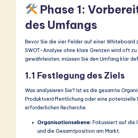
a
Phase 1: Vorbere
r
des Umfangs
e
Bevor Sie die vier Felder auf einer Whiteboard
In
SWOT-Analyse ohne klare Grenzen wird oft zu e
n
gewährleisten, müssen Sie den Umfang klar def
o
1.1 Festlegung des Ziels
v
Was analysieren Sie? Ist es die gesamte Organi
a
Produktveröffentlichung oder eine potenzielle 
ti
erforderlichen Recherche.
o
Organisationsebene:
Fokussiert auf die 
und die Gesamtposition am Markt.
n