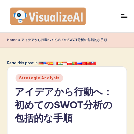
Skip
to
content
V
is
Home
»
アイデアから行動へ：初めてのSWOT分析の包括的な手順
u
a
Read this post in:
li
Posted
z
Strategic Analysis
in
e
アイデアから行動へ：
A
初めてのSWOT分析の
I
包括的な手順
J
a