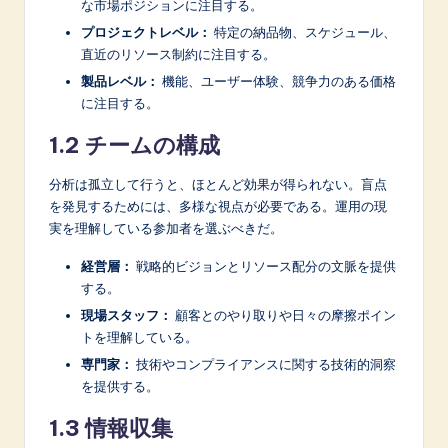
n
な市場ポジションに注目する。
プロジェクトレベル：
特定の納品物、スケジュール、
o
直近のリソース制約に注目する。
v
製品レベル：
機能、ユーザー体験、競争力のある価格
a
に注目する。
ti
1.2 チームの構成
o
分析は孤立して行うと、ほとんど効果が得られない。盲点
n
を発見するためには、多様な視点が必要である。運用の現
実を理解している参加者を選ぶべきだ。
経営層：
戦略的ビジョンとリソース配分の文脈を提供
する。
現場スタッフ：
顧客とのやり取りや日々の摩擦ポイン
トを理解している。
専門家：
技術やコンプライアンスに関する技術的洞察
を提供する。
1.3 情報収集