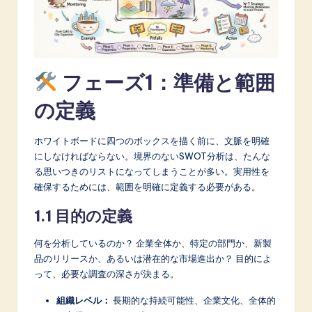
A
I
&
フェーズ1：準備と範囲
S
の定義
o
f
ホワイトボードに四つのボックスを描く前に、文脈を明確
t
にしなければならない。境界のないSWOT分析は、たんな
る思いつきのリストになってしまうことが多い。実用性を
w
確保するためには、範囲を明確に定義する必要がある。
a
1.1 目的の定義
r
何を分析しているのか？ 企業全体か、特定の部門か、新製
e
品のリリースか、あるいは潜在的な市場進出か？ 目的によ
I
って、必要な調査の深さが決まる。
n
組織レベル：
長期的な持続可能性、企業文化、全体的