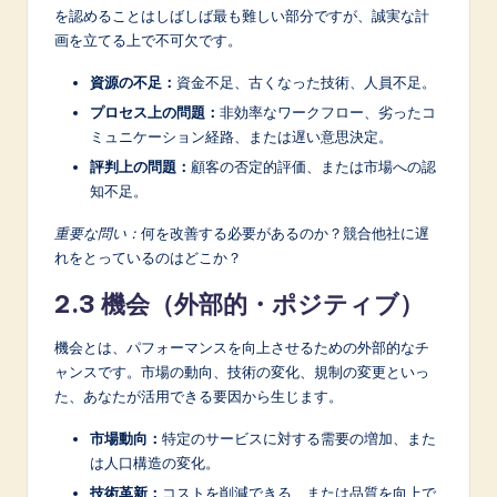
を認めることはしばしば最も難しい部分ですが、誠実な計
画を立てる上で不可欠です。
資源の不足：
資金不足、古くなった技術、人員不足。
プロセス上の問題：
非効率なワークフロー、劣ったコ
ミュニケーション経路、または遅い意思決定。
評判上の問題：
顧客の否定的評価、または市場への認
知不足。
重要な問い：
何を改善する必要があるのか？競合他社に遅
れをとっているのはどこか？
2.3 機会（外部的・ポジティブ）
機会とは、パフォーマンスを向上させるための外部的なチ
ャンスです。市場の動向、技術の変化、規制の変更といっ
た、あなたが活用できる要因から生じます。
市場動向：
特定のサービスに対する需要の増加、また
は人口構造の変化。
技術革新：
コストを削減できる、または品質を向上で