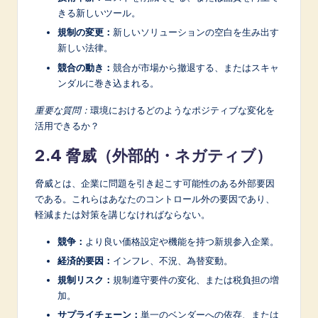
きる新しいツール。
規制の変更：
新しいソリューションの空白を生み出す
新しい法律。
競合の動き：
競合が市場から撤退する、またはスキャ
ンダルに巻き込まれる。
重要な質問：
環境におけるどのようなポジティブな変化を
活用できるか？
2.4 脅威（外部的・ネガティブ）
脅威とは、企業に問題を引き起こす可能性のある外部要因
である。これらはあなたのコントロール外の要因であり、
軽減または対策を講じなければならない。
競争：
より良い価格設定や機能を持つ新規参入企業。
経済的要因：
インフレ、不況、為替変動。
規制リスク：
規制遵守要件の変化、または税負担の増
加。
サプライチェーン：
単一のベンダーへの依存、または