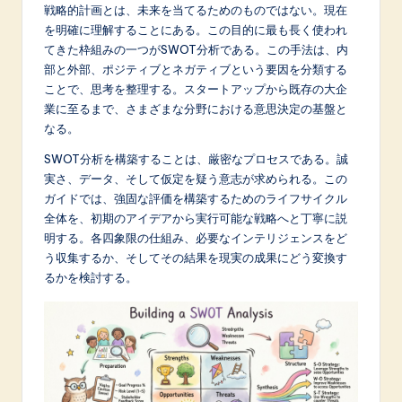
p
戦略的計画とは、未来を当てるためのものではない。現在
を明確に理解することにある。この目的に最も長く使われ
a
てきた枠組みの一つがSWOT分析である。この手法は、内
n
部と外部、ポジティブとネガティブという要因を分類する
ことで、思考を整理する。スタートアップから既存の大企
e
業に至るまで、さまざまな分野における意思決定の基盤と
s
なる。
e
SWOT分析を構築することは、厳密なプロセスである。誠
実さ、データ、そして仮定を疑う意志が求められる。この
-
ガイドでは、強固な評価を構築するためのライフサイクル
L
全体を、初期のアイデアから実行可能な戦略へと丁寧に説
明する。各四象限の仕組み、必要なインテリジェンスをど
a
う収集するか、そしてその結果を現実の成果にどう変換す
t
るかを検討する。
e
s
t
in