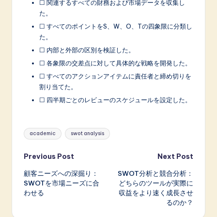
☐ 関連するすべての財務および市場データを収集し
た。
☐ すべてのポイントをS、W、O、Tの四象限に分類し
た。
☐ 内部と外部の区別を検証した。
☐ 各象限の交差点に対して具体的な戦略を開発した。
☐ すべてのアクションアイテムに責任者と締め切りを
割り当てた。
☐ 四半期ごとのレビューのスケジュールを設定した。
Tags:
academic
swot analysis
Post
Previous Post
Next Post
顧客ニーズへの深掘り：
SWOT分析と競合分析：
navigation
SWOTを市場ニーズに合
どちらのツールが実際に
わせる
収益をより速く成長させ
るのか？