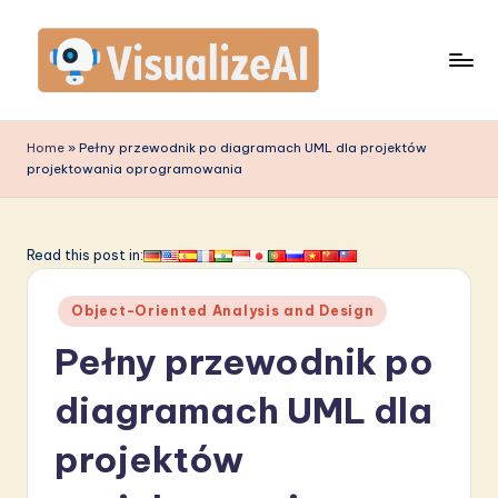
Skip
to
content
V
is
Home
»
Pełny przewodnik po diagramach UML dla projektów
projektowania oprogramowania
u
a
li
Read this post in:
z
Posted
Object-Oriented Analysis and Design
e
in
Pełny przewodnik po
A
I
diagramach UML dla
P
projektów
o