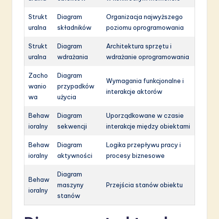
Strukt
Diagram
Organizacja najwyższego
uralna
składników
poziomu oprogramowania
Strukt
Diagram
Architektura sprzętu i
uralna
wdrażania
wdrażanie oprogramowania
Zacho
Diagram
Wymagania funkcjonalne i
wanio
przypadków
interakcje aktorów
wa
użycia
Behaw
Diagram
Uporządkowane w czasie
ioralny
sekwencji
interakcje między obiektami
Behaw
Diagram
Logika przepływu pracy i
ioralny
aktywności
procesy biznesowe
Diagram
Behaw
maszyny
Przejścia stanów obiektu
ioralny
stanów