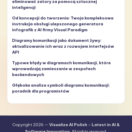
eliminować zatory za pomocą sztucznej
inteligencji
Od koncepcji do tworzenia: Twoja kompleksowa
instrukcja obsługi ulepszonego generatora
infografik z AI firmy Visual Paradigm
Diagramy komunikacji jako dokument żywy:
aktualizowanie ich wraz z rozwojem interfejsów
API
Typowe błędy w diagramach komunikacji, które
wprowadzają zamieszanie w zespołach
backendowych
Głęboka analiza symboli diagramu komunikacji:
poradnik dla programistów
Copyright 2026 —
Visualize AI Polish - Latest in AI &
Software Innovation
. All rights reserved.