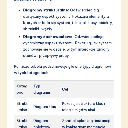
Diagramy strukturalne:
Odzwierciedlają
statyczny aspekt systemu. Pokazują elementy, z
których składa się system, takie jak klasy, obiekty,
składniki i węzły.
Diagramy zachowaniowe:
Odzwierciedlają
dynamiczny aspekt systemu. Pokazują, jak system
zachowuje się w czasie, w tym interakcje, zmiany
stanów i przepływy pracy.
Poniższa tabela podsumowuje główne typy diagramów
w tych kategoriach.
Kateg
Typ
Cel
oria
diagramu
Strukt
Pokazuje strukturę klas i
Diagram klas
uralna
relacje między nimi
Strukt
Diagram
Zrzut eksploatacji instancji
uralna
obiektów
w konkretnym momencie