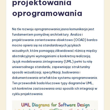
projektowania
li
s
oprogramowania
h
-
Na tle rozwoju oprogramowania jasna komunikacja jest
L
fundamentem pomyślnej architektury. Analiza i
projektowanie zorientowane obiektowo (OOAD) bardzo
a
mocno opiera się na standardowych językach
t
wizualnych, które pomagają zlikwidować różnicę między
abstrakcyjnymi wymaganiami a konkretną realizacją.
e
Język modelowania zintegrowany (UML) pełni tu rolę
s
uniwersalnego standardu, zapewniając strukturalny
sposób wizualizacji, specyfikacji, budowania i
t
dokumentowania artefaktów systemu oprogramowania.
in
Ten przewodnik bada kluczowe typy diagramów UML,
ich konkretne zastosowania oraz sposób ich integracji w
A
cyklu projektowania.
I
&