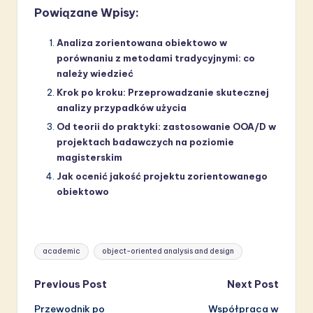
Powiązane Wpisy:
Analiza zorientowana obiektowo w
porównaniu z metodami tradycyjnymi: co
należy wiedzieć
Krok po kroku: Przeprowadzanie skutecznej
analizy przypadków użycia
Od teorii do praktyki: zastosowanie OOA/D w
projektach badawczych na poziomie
magisterskim
Jak ocenić jakość projektu zorientowanego
obiektowo
Tags:
academic
object-oriented analysis and design
Post
Previous Post
Next Post
Przewodnik po
Współpraca w