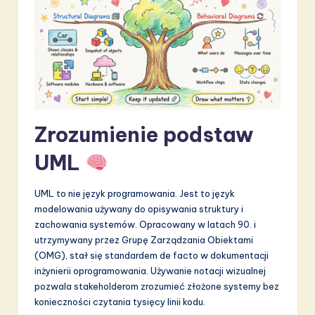
S
o
f
t
w
Zrozumienie podstaw
a
r
UML
e
UML to nie język programowania. Jest to język
I
modelowania używany do opisywania struktury i
n
zachowania systemów. Opracowany w latach 90. i
utrzymywany przez Grupę Zarządzania Obiektami
n
(OMG), stał się standardem de facto w dokumentacji
o
inżynierii oprogramowania. Używanie notacji wizualnej
pozwala stakeholderom zrozumieć złożone systemy bez
v
konieczności czytania tysięcy linii kodu.