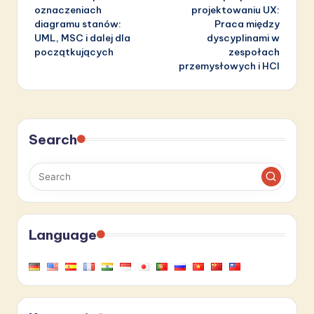
navigation
oznaczeniach
projektowaniu UX:
diagramu stanów:
Praca między
UML, MSC i dalej dla
dyscyplinami w
początkujących
zespołach
przemysłowych i HCI
Search
Language