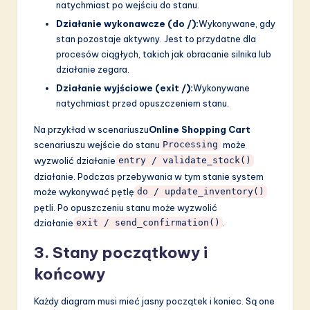
natychmiast po wejściu do stanu.
Działanie wykonawcze (do /):
Wykonywane, gdy
stan pozostaje aktywny. Jest to przydatne dla
procesów ciągłych, takich jak obracanie silnika lub
działanie zegara.
Działanie wyjściowe (exit /):
Wykonywane
natychmiast przed opuszczeniem stanu.
Na przykład w scenariuszu
Online Shopping Cart
scenariuszu wejście do stanu
może
Processing
wyzwolić działanie
entry / validate_stock()
działanie. Podczas przebywania w tym stanie system
może wykonywać pętlę
do / update_inventory()
pętli. Po opuszczeniu stanu może wyzwolić
działanie
.
exit / send_confirmation()
3. Stany początkowy i
końcowy
Każdy diagram musi mieć jasny początek i koniec. Są one