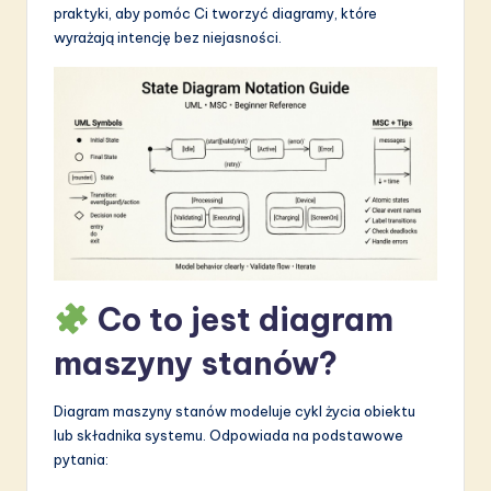
praktyki, aby pomóc Ci tworzyć diagramy, które
S
wyrażają intencję bez niejasności.
o
f
t
w
a
r
e
Co to jest diagram
I
n
maszyny stanów?
n
Diagram maszyny stanów modeluje cykl życia obiektu
o
lub składnika systemu. Odpowiada na podstawowe
v
pytania: