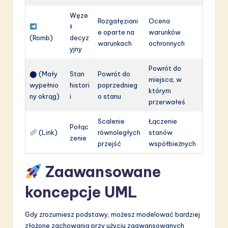
Węze
Rozgałęziani
Ocena
ł
e oparte na
warunków
(Romb)
decyz
warunkach
ochronnych
yjny
Powrót do
⬤ (Mały
Stan
Powrót do
miejsca, w
wypełnio
histori
poprzednieg
którym
ny okrąg)
i
o stanu
przerwałeś
Scalenie
Łączenie
Połąc
(Link)
równoległych
stanów
zenie
przejść
współbieżnych
Zaawansowane
koncepcje UML
Gdy zrozumiesz podstawy, możesz modelować bardziej
złożone zachowania przy użyciu zaawansowanych