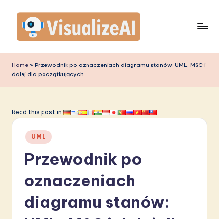
Skip
to
content
V
is
Home
»
Przewodnik po oznaczeniach diagramu stanów: UML, MSC i
dalej dla początkujących
u
a
li
Read this post in:
z
Posted
UML
e
in
Przewodnik po
A
I
oznaczeniach
P
diagramu stanów:
o