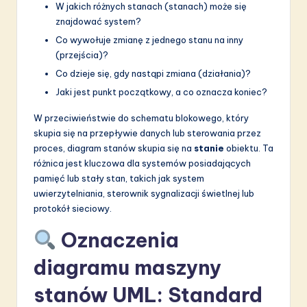
a
W jakich różnych stanach (stanach) może się
znajdować system?
ti
Co wywołuje zmianę z jednego stanu na inny
o
(przejścia)?
n
Co dzieje się, gdy nastąpi zmiana (działania)?
Jaki jest punkt początkowy, a co oznacza koniec?
W przeciwieństwie do schematu blokowego, który
skupia się na przepływie danych lub sterowania przez
proces, diagram stanów skupia się na
stanie
obiektu. Ta
różnica jest kluczowa dla systemów posiadających
pamięć lub stały stan, takich jak system
uwierzytelniania, sterownik sygnalizacji świetlnej lub
protokół sieciowy.
Oznaczenia
diagramu maszyny
stanów UML: Standard