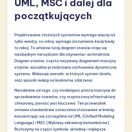
UML, MSC i dalej dla
li
s
początkujących
h
-
Projektowanie złożonych systemów wymaga więcej niż
L
tylko wiedzy, co robią; wymaga zrozumienia
kiedy
kiedy
to robią. To właśnie tutaj diagram stanów staje się
a
niezbędnym narzędziem dla inżynierów i architektów.
t
Diagram stanów, często nazywany diagramem maszyny
stanów, wizualnie przedstawia zachowanie dynamiczne
e
systemu. Wskazuje warunki, w których system działa,
s
oraz sposób reakcji na konkretne zdarzenia.
t
Niezależnie od tego, czy modelujesz prostą maszynę do
sprzedawania towarów, czy rozproszoną infrastrukturę
in
chmurową, jasność jest kluczowa. Ten przewodnik
A
omawia standardowe oznaczenia stosowane w branży,
koncentrując się szczególnie na UML (Unified Modeling
I
Language) i MSC (Wykresy sekwencji komunikatów).
&
Rozłożymy na części symbole, składnię i najlepsze