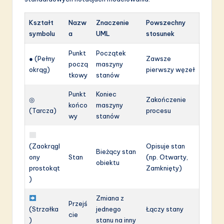
Kształt
Nazw
Znaczenie
Powszechny
symbolu
a
UML
stosunek
Punkt
Początek
● (Pełny
Zawsze
począ
maszyny
okrąg)
pierwszy węzeł
tkowy
stanów
Punkt
Koniec
◎
Zakończenie
końco
maszyny
(Tarcza)
procesu
wy
stanów
(Zaokrągl
Opisuje stan
Bieżący stan
ony
Stan
(np. Otwarty,
obiektu
prostokąt
Zamknięty)
)
Zmiana z
Przejś
(Strzałka
jednego
Łączy stany
cie
)
stanu na inny