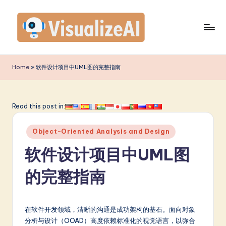
Skip
to
content
V
is
Home
»
软件设计项目中UML图的完整指南
u
a
Read this post in:
li
Posted
z
Object-Oriented Analysis and Design
in
e
软件设计项目中UML图
A
的完整指南
I
S
在软件开发领域，清晰的沟通是成功架构的基石。面向对象
i
分析与设计（OOAD）高度依赖标准化的视觉语言，以弥合