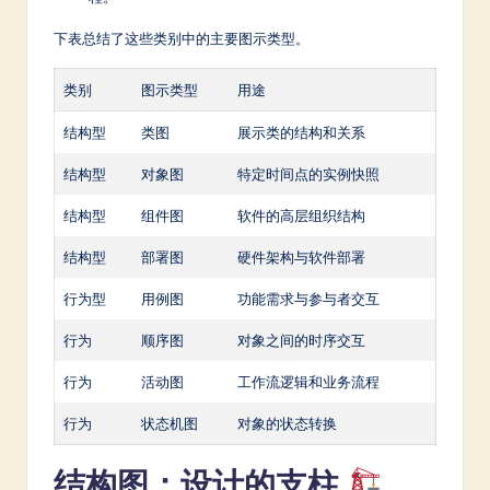
a
下表总结了这些类别中的主要图示类型。
r
e
类别
图示类型
用途
In
结构型
类图
展示类的结构和关系
n
结构型
对象图
特定时间点的实例快照
o
结构型
组件图
软件的高层组织结构
v
a
结构型
部署图
硬件架构与软件部署
ti
行为型
用例图
功能需求与参与者交互
o
行为
顺序图
对象之间的时序交互
n
行为
活动图
工作流逻辑和业务流程
行为
状态机图
对象的状态转换
结构图：设计的支柱