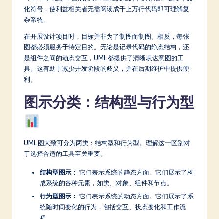
化符号，使利益相关者无需阅读成千上万行代码即可理解复
a
杂系统。
t
在开展设计项目时，目标并非为了制图而制图。相反，每张
e
图都必须服务于特定目的。无论是记录代码的静态结构，还
是组件之间的动态交互，UML都提供了清晰表达意图的工
s
具。这有助于减少开发阶段的歧义，并在后期维护中提供便
t
利。
in
图示分类：结构型与行为型
A
I
&
UML图大致可分为两类：结构型和行为型。理解这一区别对
于选择合适的工具至关重要。
S
o
结构型图示：
它们表示系统的静态方面。它们展示了构
成系统的各种元素，如类、对象、组件和节点。
ft
行为型图示：
它们表示系统的动态方面。它们展示了系
w
统随时间变化的行为，包括交互、状态变化和工作流
程。