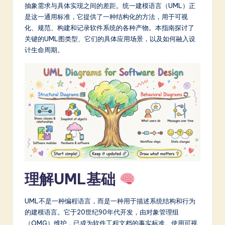
m
抽象需求与具体实现之间的差距。统一建模语言（UML）正
是这一通用标准，它提供了一种结构化的方法，用于可视
p
化、规范、构建和记录软件系统的各种产物。本指南探讨了
li
关键的UML图类型、它们的具体应用场景，以及如何融入设
计生命周期。
fi
e
d
C
hi
n
e
s
理解UML基础
e
UML不是一种编程语言，而是一种用于描述系统结构和行为
-
的建模语言。它于20世纪90年代开发，由对象管理组
L
（OMG）维护，已成为软件工程文档的事实标准。使用可视