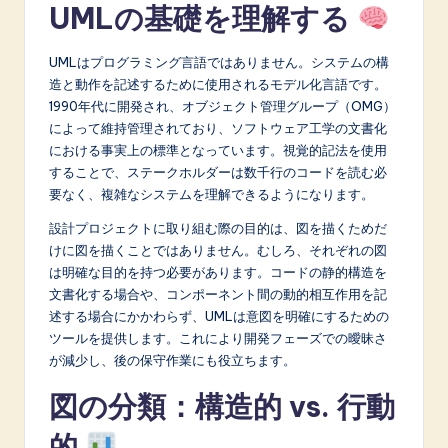
UMLの基礎を理解する
A
I
UMLはプログラミング言語ではありません。システムの構
造と動作を記述するために使用されるモデル化言語です。
&
1990年代に開発され、オブジェクト管理グループ（OMG）
S
によって維持管理されており、ソフトウェア工学の文書化
における事実上の標準となっています。視覚的記法を使用
o
することで、ステークホルダーは数千行のコードを読む必
f
要なく、複雑なシステムを理解できるようになります。
t
設計プロジェクトに取り組む際の目的は、図を描くためだ
けに図を描くことではありません。むしろ、それぞれの図
w
は明確な目的を持つ必要があります。コードの静的構造を
a
文書化する場合や、コンポーネント間の動的相互作用を記
述する場合にかかわらず、UMLは意図を明確にするための
r
ツールを提供します。これにより開発フェーズでの曖昧さ
e
が減少し、後の保守作業にも役立ちます。
I
図の分類：構造的 vs. 行動
n
的