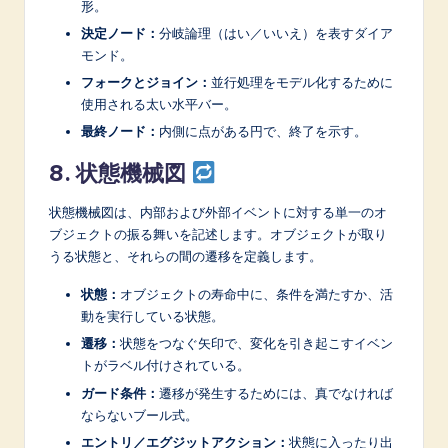
形。
決定ノード：
分岐論理（はい／いいえ）を表すダイア
モンド。
フォークとジョイン：
並行処理をモデル化するために
使用される太い水平バー。
最終ノード：
内側に点がある円で、終了を示す。
8. 状態機械図
状態機械図は、内部および外部イベントに対する単一のオ
ブジェクトの振る舞いを記述します。オブジェクトが取り
うる状態と、それらの間の遷移を定義します。
状態：
オブジェクトの寿命中に、条件を満たすか、活
動を実行している状態。
遷移：
状態をつなぐ矢印で、変化を引き起こすイベン
トがラベル付けされている。
ガード条件：
遷移が発生するためには、真でなければ
ならないブール式。
エントリ／エグジットアクション：
状態に入ったり出