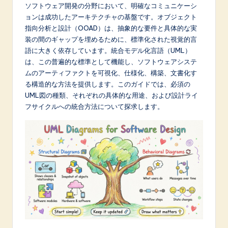
p
ソフトウェア開発の分野において、明確なコミュニケーシ
ョンは成功したアーキテクチャの基盤です。オブジェクト
a
指向分析と設計（OOAD）は、抽象的な要件と具体的な実
n
装の間のギャップを埋めるために、標準化された視覚的言
語に大きく依存しています。統合モデル化言語（UML）
e
は、この普遍的な標準として機能し、ソフトウェアシステ
s
ムのアーティファクトを可視化、仕様化、構築、文書化す
る構造的な方法を提供します。このガイドでは、必須の
e
UML図の種類、それぞれの具体的な用途、および設計ライ
-
フサイクルへの統合方法について探求します。
L
a
t
e
s
t
in