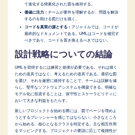
て進化する簡素化された図を維持する。
価値に注力：
チームが要件を理解するか、問題を解決
するのを助ける図だけを描く。
コードを真実の源とする：
アジャイルでは、コードが
最終的なドキュメントである。UMLはコードを補完す
べきであり、コードを置き換えるべきではない。
設計戦略についての結論
UMLを習得するには練習と規律が必要である。それは描く
ための道具ではなく、考えるための道具である。適切な図
を選び、それを厳密に維持することで、チームは誤解を減
らし、堅牢なソフトウェアシステムを構築できる。明確な
モデル化に投資することは、保守性とスケーラビリティに
おいて大きな利益をもたらす。
新しいプロジェクトを始める際には、図でページを埋めよ
うとするプレッシャーを感じてはならない。小さなところ
から始める。核心となるクラスを特定する。主な相互作用
をマッピングする。プロジェクトの要請に応じて複雑性が