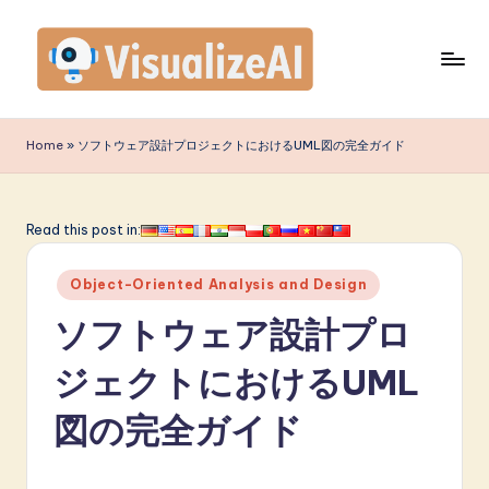
Skip
to
content
V
is
Home
»
ソフトウェア設計プロジェクトにおけるUML図の完全ガイド
u
a
Read this post in:
li
Posted
z
Object-Oriented Analysis and Design
in
e
ソフトウェア設計プロ
A
ジェクトにおけるUML
I
図の完全ガイド
J
a