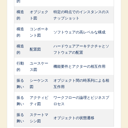
的
構造
オブジェク
特定の時点でのインスタンスのス
的
ト図
ナップショット
構造
コンポーネ
ソフトウェアの高レベルな構成
的
ント図
構造
ハードウェアアーキテクチャとソ
配置図
的
フトウェアの配置
行動
ユースケー
機能要件とアクターの相互作用
的
ス図
振る
シーケンス
オブジェクト間の時系列による相
舞い
図
互作用
振る
アクティビ
ワークフローの論理とビジネスプ
舞い
ティ図
ロセス
振る
ステートマ
オブジェクトの状態遷移
舞い
シン図