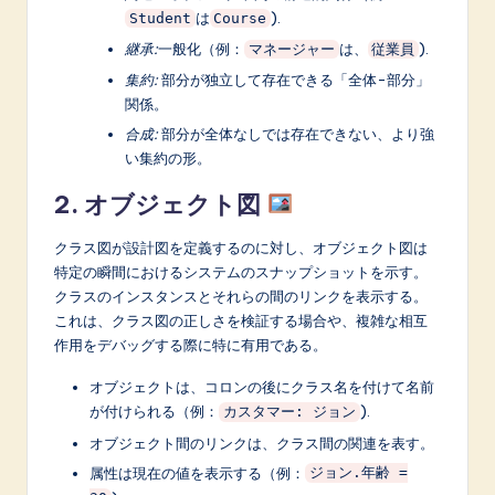
は
).
Student
Course
継承:
一般化（例：
は、
).
マネージャー
従業員
集約:
部分が独立して存在できる「全体-部分」
関係。
合成:
部分が全体なしでは存在できない、より強
い集約の形。
2. オブジェクト図
クラス図が設計図を定義するのに対し、オブジェクト図は
特定の瞬間におけるシステムのスナップショットを示す。
クラスのインスタンスとそれらの間のリンクを表示する。
これは、クラス図の正しさを検証する場合や、複雑な相互
作用をデバッグする際に特に有用である。
オブジェクトは、コロンの後にクラス名を付けて名前
が付けられる（例：
).
カスタマー: ジョン
オブジェクト間のリンクは、クラス間の関連を表す。
属性は現在の値を表示する（例：
ジョン.年齢 =