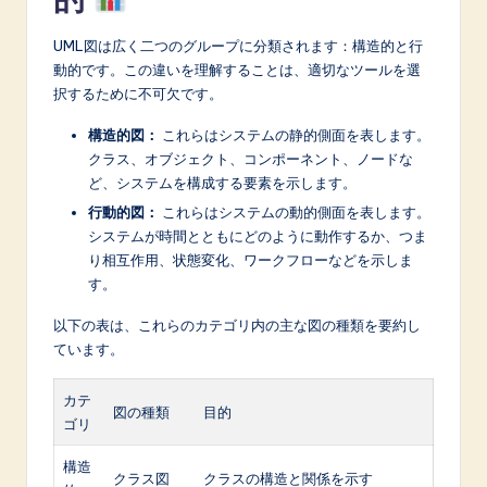
n
o
UML図は広く二つのグループに分類されます：構造的と行
動的です。この違いを理解することは、適切なツールを選
v
択するために不可欠です。
a
構造的図：
これらはシステムの静的側面を表します。
ti
クラス、オブジェクト、コンポーネント、ノードな
o
ど、システムを構成する要素を示します。
行動的図：
これらはシステムの動的側面を表します。
n
システムが時間とともにどのように動作するか、つま
り相互作用、状態変化、ワークフローなどを示しま
す。
以下の表は、これらのカテゴリ内の主な図の種類を要約し
ています。
カテ
図の種類
目的
ゴリ
構造
クラス図
クラスの構造と関係を示す