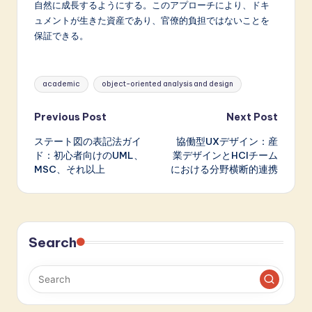
自然に成長するようにする。このアプローチにより、ドキ
ュメントが生きた資産であり、官僚的負担ではないことを
保証できる。
Tags:
academic
object-oriented analysis and design
Post
Previous Post
Next Post
ステート図の表記法ガイ
協働型UXデザイン：産
navigation
ド：初心者向けのUML、
業デザインとHCIチーム
MSC、それ以上
における分野横断的連携
Search