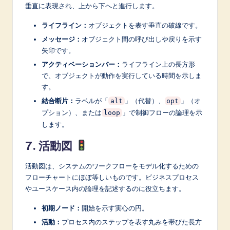
垂直に表現され、上から下へと進行します。
ライフライン：
オブジェクトを表す垂直の破線です。
メッセージ：
オブジェクト間の呼び出しや戻りを示す
矢印です。
アクティベーションバー：
ライフライン上の長方形
で、オブジェクトが動作を実行している時間を示しま
す。
結合断片：
ラベルが「
」（代替）、
」（オ
alt
opt
プション）、または
」で制御フローの論理を示
loop
します。
7. 活動図
活動図は、システムのワークフローをモデル化するための
フローチャートにほぼ等しいものです。ビジネスプロセス
やユースケース内の論理を記述するのに役立ちます。
初期ノード：
開始を示す実心の円。
活動：
プロセス内のステップを表す丸みを帯びた長方