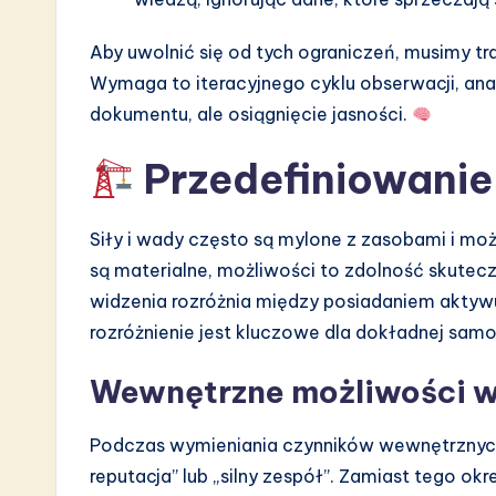
n
Aby uwolnić się od tych ograniczeń, musimy tr
Wymaga to iteracyjnego cyklu obserwacji, anal
dokumentu, ale osiągnięcie jasności.
Przedefiniowanie 
Siły i wady często są mylone z zasobami i moż
są materialne, możliwości to zdolność skute
widzenia rozróżnia między posiadaniem aktywu
rozróżnienie jest kluczowe dla dokładnej sam
Wewnętrzne możliwości 
Podczas wymieniania czynników wewnętrznych 
reputacja” lub „silny zespół”. Zamiast tego ok