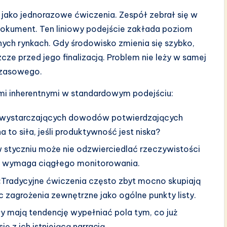
 jako jednorazowe ćwiczenia. Zespół zebrał się w
 dokument. Ten liniowy podejście zakłada poziom
snych rynkach. Gdy środowisko zmienia się szybko,
cze przed jego finalizacją. Problem nie leży w samej
 czasowego.
mi inherentnymi w standardowym podejściu:
ją wystarczających dowodów potwierdzających
to siła, jeśli produktywność jest niska?
styczniu może nie odzwierciedlać rzeczywistości
an wymaga ciągłego monitorowania.
:
Tradycyjne ćwiczenia często zbyt mocno skupiają
c zagrożenia zewnętrzne jako ogólne punkty listy.
y mają tendencję wypełniać pola tym, co już
ę z ich istniejącą narracją.