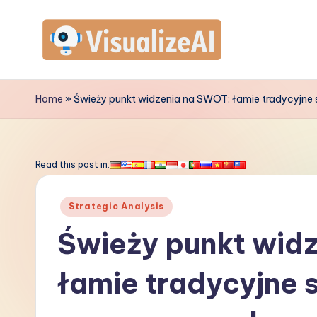
Skip
to
V
content
is
Home
»
Świeży punkt widzenia na SWOT: łamie tradycyjne
u
a
Read this post in:
li
Posted
Strategic Analysis
z
in
Świeży punkt wid
e
łamie tradycyjne 
A
I