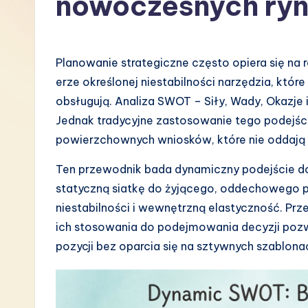
nowoczesnych ry
P
o
Planowanie strategiczne często opiera się na 
li
erze określonej niestabilności narzędzia, kt
obsługują. Analiza SWOT – Siły, Wady, Okazje 
s
Jednak tradycyjne zastosowanie tego podejśc
h
powierzchownych wniosków, które nie oddają
-
Ten przewodnik bada dynamiczny podejście do
statyczną siatkę do żyjącego, oddechowego p
L
niestabilności i wewnętrzną elastyczność. Pr
a
ich stosowania do podejmowania decyzji pozw
pozycji bez oparcia się na sztywnych szablona
t
e