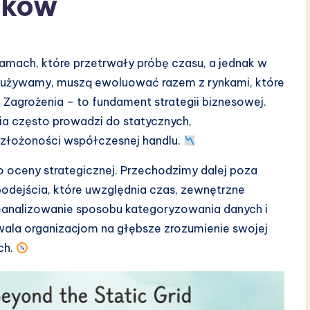
nków
ramach, które przetrwały próbę czasu, a jednak w
óre używamy, muszą ewoluować razem z rynkami, które
i Zagrożenia – to fundament strategii biznesowej.
ia często prowadzi do statycznych,
 złożoności współczesnej handlu.
 oceny strategicznej. Przechodzimy dalej poza
odejścia, które uwzględnia czas, zewnętrzne
zeanalizowanie sposobu kategoryzowania danych i
ala organizacjom na głębsze zrozumienie swojej
ch.