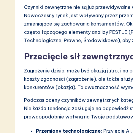
Czynniki zewnętrzne nie są już przewidywalne
Nowoczesny rynek jest wpływany przez przemi
zmieniające się zachowania konsumentów. Oka
często łączącego elementy analizy PESTLE (P
Technologiczne, Prawne, Środowiskowe), aby
Przecięcie sił zewnętrzny
Zagrożenie dzisiaj może być okazją jutro, i n
koszty zgodności (zagrożenie), ale także służ
konkurentów (okazja). Ta dwuznaczność wymag
Podczas oceny czynników zewnętrznych kateg
Nie każda tendencja zasługuje na odpowiedź st
prawdopodobnie wpłyną na Twoje podstawow
Przemiany technologiczne:
Przyjęcie AI