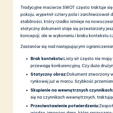
a
Tradycyjne macierze SWOT często traktuje się
r
pokoju, wypełnił cztery pola i zarchiwizował
stabilności, który rzadko istnieje na nowocze
e
statyczny dokument staje się przestarzały jesz
I
koncepcji, ale w wykonaniu i braku kontekstu
n
Zastanów się nad następującymi ograniczenia
n
Brak kontekstu:
Listy sił często nie ma
przewagę konkurencyjną. Czy duża drużyna 
o
Statyczny obraz:
Dokument stworzony w 
v
rynkowej już w marcu. Szybkość przemi
a
Skupienie na wewnętrznych czynnikach
się na czynnikach wewnętrznych, traktują
ti
Przeciwstawienie potwierdzeniu:
Zespoł
o
wiedzą, ignorując dane, które sprzeczają si