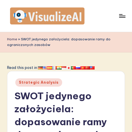
Skip
to
content
V
is
Home
»
SWOT jedynego założyciela: dopasowanie ramy do
ograniczonych zasobów
u
a
li
Read this post in:
z
Posted
Strategic Analysis
e
in
SWOT jedynego
A
I
założyciela:
P
dopasowanie ramy
o