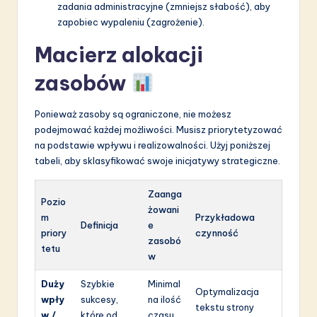
zadania administracyjne (zmniejsz słabość), aby
zapobiec wypaleniu (zagrożenie).
Macierz alokacji
zasobów
Ponieważ zasoby są ograniczone, nie możesz
podejmować każdej możliwości. Musisz priorytetyzować
na podstawie wpływu i realizowalności. Użyj poniższej
tabeli, aby sklasyfikować swoje inicjatywy strategiczne.
Zaanga
Pozio
żowani
m
Przykładowa
Definicja
e
priory
czynność
zasobó
tetu
w
Duży
Szybkie
Minimal
Optymalizacja
wpły
sukcesy,
na ilość
tekstu strony
w /
które od
czasu