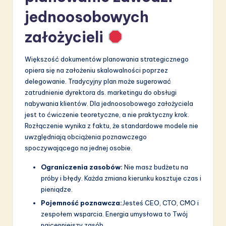
a
jednoosobowych
ti
założycieli
o
n
Większość dokumentów planowania strategicznego
opiera się na założeniu skalowalności poprzez
delegowanie. Tradycyjny plan może sugerować
zatrudnienie dyrektora ds. marketingu do obsługi
nabywania klientów. Dla jednoosobowego założyciela
jest to ćwiczenie teoretyczne, a nie praktyczny krok.
Rozłączenie wynika z faktu, że standardowe modele nie
uwzględniają obciążenia poznawczego
spoczywającego na jednej osobie.
Ograniczenia zasobów:
Nie masz budżetu na
próby i błędy. Każda zmiana kierunku kosztuje czas i
pieniądze.
Pojemność poznawcza:
Jesteś CEO, CTO, CMO i
zespołem wsparcia. Energia umysłowa to Twój
najcenniejszy zasób.