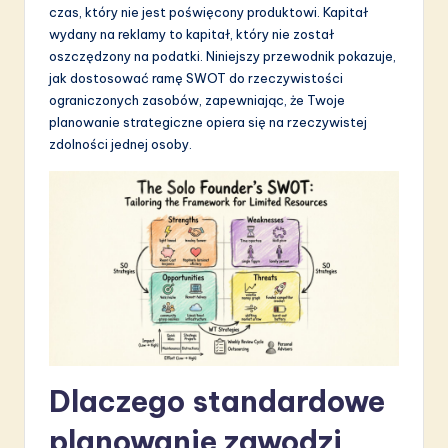
czas, który nie jest poświęcony produktowi. Kapitał
S
wydany na reklamy to kapitał, który nie został
o
oszczędzony na podatki. Niniejszy przewodnik pokazuje,
jak dostosować ramę SWOT do rzeczywistości
f
ograniczonych zasobów, zapewniając, że Twoje
t
planowanie strategiczne opiera się na rzeczywistej
zdolności jednej osoby.
w
a
r
e
I
n
n
o
Dlaczego standardowe
v
planowanie zawodzi