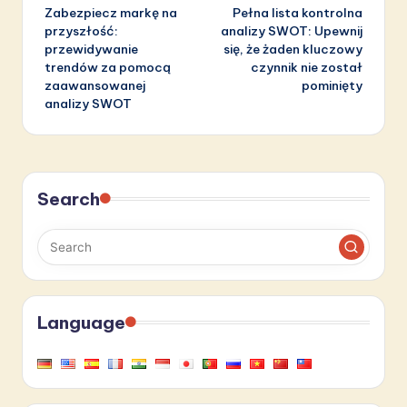
Zabezpiecz markę na
Pełna lista kontrolna
navigation
przyszłość:
analizy SWOT: Upewnij
przewidywanie
się, że żaden kluczowy
trendów za pomocą
czynnik nie został
zaawansowanej
pominięty
analizy SWOT
Search
Language