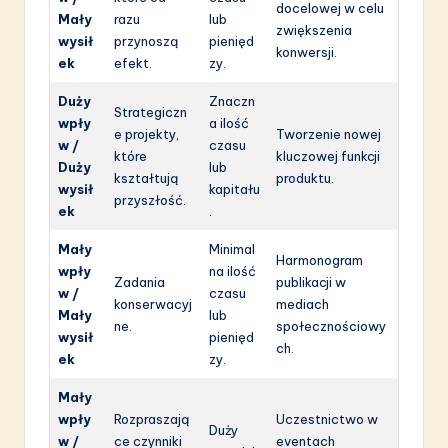
docelowej w celu
Mały
razu
lub
zwiększenia
wysił
przynoszą
pienięd
konwersji.
ek
efekt.
zy.
Duży
Znaczn
Strategiczn
wpły
a ilość
e projekty,
Tworzenie nowej
w /
czasu
które
kluczowej funkcji
Duży
lub
kształtują
produktu.
wysił
kapitału
przyszłość.
ek
.
Mały
Minimal
Harmonogram
wpły
na ilość
Zadania
publikacji w
w /
czasu
konserwacyj
mediach
Mały
lub
ne.
społecznościowy
wysił
pienięd
ch.
ek
zy.
Mały
wpły
Rozpraszają
Uczestnictwo w
Duży
w /
ce czynniki
eventach