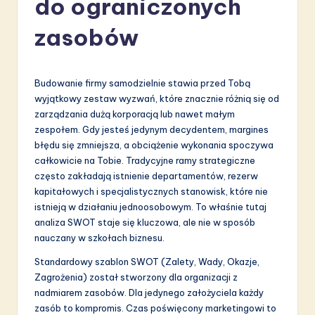
do ograniczonych
li
s
zasobów
h
-
Budowanie firmy samodzielnie stawia przed Tobą
L
wyjątkowy zestaw wyzwań, które znacznie różnią się od
zarządzania dużą korporacją lub nawet małym
a
zespołem. Gdy jesteś jedynym decydentem, margines
t
błędu się zmniejsza, a obciążenie wykonania spoczywa
całkowicie na Tobie. Tradycyjne ramy strategiczne
e
często zakładają istnienie departamentów, rezerw
s
kapitałowych i specjalistycznych stanowisk, które nie
istnieją w działaniu jednoosobowym. To właśnie tutaj
t
analiza SWOT staje się kluczowa, ale nie w sposób
in
nauczany w szkołach biznesu.
A
Standardowy szablon SWOT (Zalety, Wady, Okazje,
Zagrożenia) został stworzony dla organizacji z
I
nadmiarem zasobów. Dla jedynego założyciela każdy
&
zasób to kompromis. Czas poświęcony marketingowi to