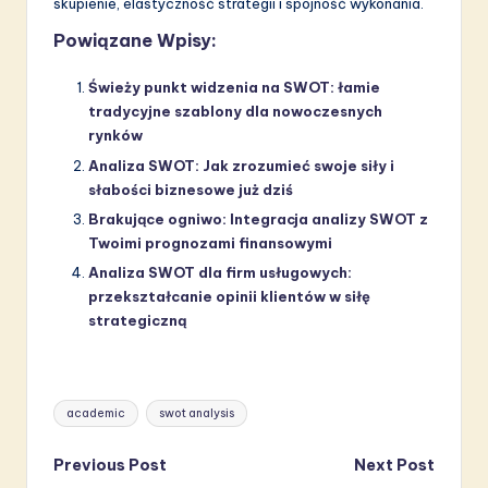
skupienie, elastyczność strategii i spójność wykonania.
Powiązane Wpisy:
Świeży punkt widzenia na SWOT: łamie
tradycyjne szablony dla nowoczesnych
rynków
Analiza SWOT: Jak zrozumieć swoje siły i
słabości biznesowe już dziś
Brakujące ogniwo: Integracja analizy SWOT z
Twoimi prognozami finansowymi
Analiza SWOT dla firm usługowych:
przekształcanie opinii klientów w siłę
strategiczną
Tags:
academic
swot analysis
Post
Previous Post
Next Post