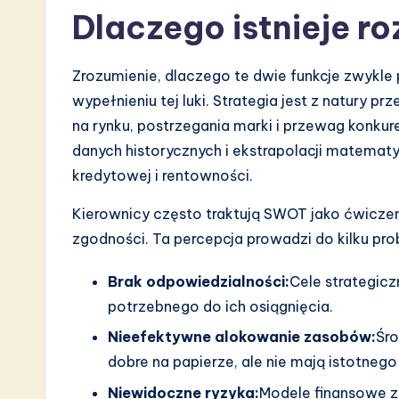
a
Dlaczego istnieje r
r
Zrozumienie, dlaczego te dwie funkcje zwykle 
e
wypełnieniu tej luki. Strategia jest z natury 
I
na rynku, postrzegania marki i przewag konkure
danych historycznych i ekstrapolacji matematyc
n
kredytowej i rentowności.
n
Kierownicy często traktują SWOT jako ćwiczen
o
zgodności. Ta percepcja prowadzi do kilku pr
v
Brak odpowiedzialności:
Cele strategicz
potrzebnego do ich osiągnięcia.
a
Nieefektywne alokowanie zasobów:
Śro
ti
dobre na papierze, ale nie mają istotneg
o
Niewidoczne ryzyka:
Modele finansowe z