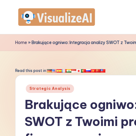
Skip
to
V
content
is
Home
»
Brakujące ogniwo: Integracja analizy SWOT z Two
u
a
Read this post in:
li
Posted
Strategic Analysis
z
in
Brakujące ogniwo:
e
SWOT z Twoimi p
A
I