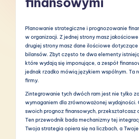
finansowymi
P
o
Planowanie strategiczne i prognozowanie fin
li
w organizacji. Z jednej strony masz jakościowe
drugiej strony masz dane ilościowe dotycząc
s
bilansów. Zbyt często te dwa elementy istnieją 
h
które wydają się imponujące, a zespół finanso
jednak rzadko mówią językiem wspólnym. Ta r
-
firmy.
L
Zintegrowanie tych dwóch ram jest nie tylko
a
wymaganiem dla zrównoważonej wydajności. 
swoich prognoz finansowych, przekształcasz a
t
Ten przewodnik bada mechanizmy tej integracj
e
Twoja strategia opiera się na liczbach, a Twoje