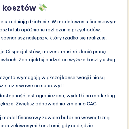
ry kosztów
re utrudniają działanie. W modelowaniu finansowym
koszty lub opóźnione rozliczanie przychodów.
cenariusz najlepszy, który rzadko się realizuje.
uje Ci specjalistów, możesz musieć zlecić pracę
awkach. Zaprojektuj budżet na wyższe koszty usług
często wymagają większej konserwacji i niosą
sze rezerwowe na naprawy IT.
 dostępność jest ograniczona, wydatki na marketing
większe. Zwiększ odpowiednio zmienną CAC.
ój model finansowy zawiera bufor na wewnętrzną
eoczekiwanymi kosztami, gdy nadejdzie