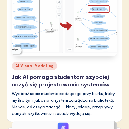
S
o
f
t
w
a
r
Posted
AI Visual Modeling
in
e
Jak AI pomaga studentom szybciej
I
uczyć się projektowania systemów
n
Wyobraź sobie studenta siedzącego przy biurku, który
myśli o tym, jak działa system zarządzania biblioteką.
n
Nie wie, od czego zacząć — klasy, relacje, przepływy
o
danych, użytkownicy i zasady wydają się…
v