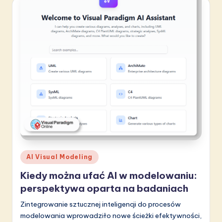
a
ti
o
n
Posted
AI Visual Modeling
in
Kiedy można ufać AI w modelowaniu:
perspektywa oparta na badaniach
Zintegrowanie sztucznej inteligencji do procesów
modelowania wprowadziło nowe ścieżki efektywności,