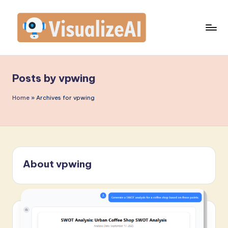
Skip
to
content
V
is
Posts by vpwing
u
a
Home
»
Archives for vpwing
li
z
e
About vpwing
A
I
P
o