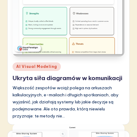
li
s
h
-
L
a
t
Posted
AI Visual Modeling
in
e
Ukryta siła diagramów w komunikacji
s
Większość zespołów wciąż polega na arkuszach
t
kalkulacyjnych, e-mailach i długich spotkaniach, aby
wyjaśnić, jak działają systemy lub jakie decyzje są
in
podejmowane. Ale oto prawda, którą niewielu
A
przyznaje: te metody nie…
I
&