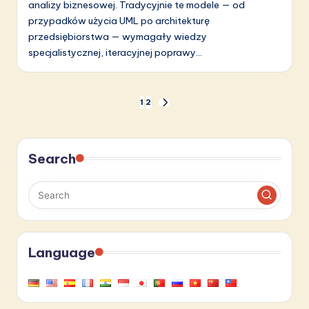
analizy biznesowej. Tradycyjnie te modele — od
przypadków użycia UML po architekturę
przedsiębiorstwa — wymagały wiedzy
specjalistycznej, iteracyjnej poprawy…
Stronicowanie
1
2
NEXT
PAGE
wpisów
Search
Language