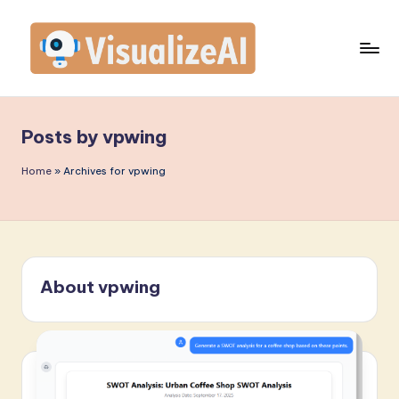
Skip
to
content
V
is
Posts by vpwing
u
a
Home
»
Archives for vpwing
li
z
e
About vpwing
A
I
J
a