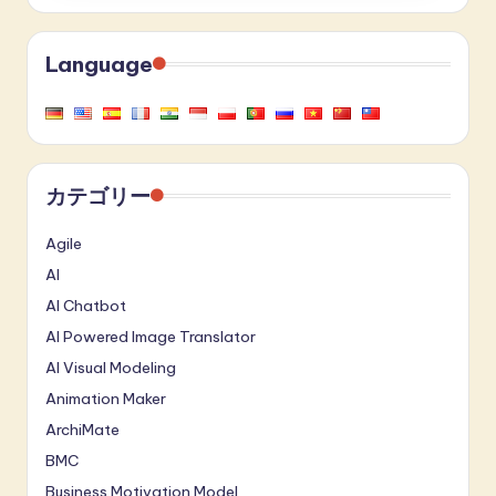
ー
ジ
Language
送
り
カテゴリー
Agile
AI
AI Chatbot
AI Powered Image Translator
AI Visual Modeling
Animation Maker
ArchiMate
BMC
Business Motivation Model