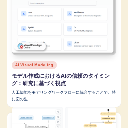
n
o
v
a
ti
o
n
Posted
AI Visual Modeling
in
モデル作成におけるAIの信頼のタイミン
グ：研究に基づく視点
人工知能をモデリングワークフローに統合することで、特
に図の生…