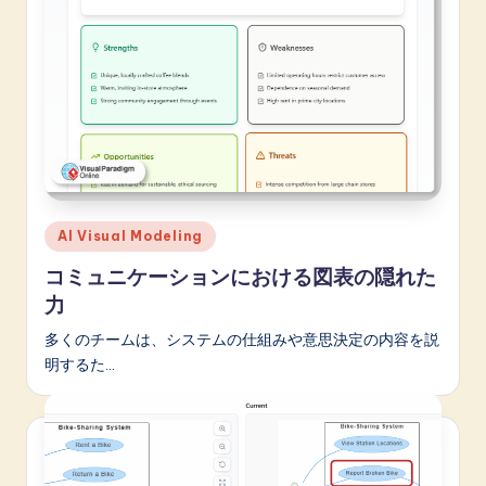
p
a
n
e
s
e
-
Posted
AI Visual Modeling
in
L
コミュニケーションにおける図表の隠れた
a
力
t
多くのチームは、システムの仕組みや意思決定の内容を説
明するた…
e
s
t
in