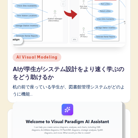
A
I
&
S
o
Posted
f
AI Visual Modeling
in
t
AIが学生がシステム設計をより速く学ぶの
をどう助けるか
w
机の前で座っている学生が、図書館管理システムがどのよ
a
うに機能…
r
e
I
n