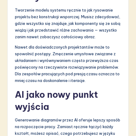
S
Tworzenie modelu systemu ręcznie to jak rysowanie
o
projektu bez konstrukcji wsporczej. Musisz zdecydować,
gdzie wszystko się znajduje, jak komponenty się ze sobą
f
wiążą i jak przedstawić różne zachowania — wszystko
t
zanim nawet zobaczysz całościowy obraz.
w
Nawet dla doświadczonych projektantów może to
spowolnić postępy. Zmęczenie umysłowe związane z
a
układaniem i wyrównywaniem często przewyższa czas
r
poświęcony na rzeczywiste rozwiązywanie problemów.
Dla zespołów pracujących pod presją czasu oznacza to
e
mniej czasu na doskonalenie i iteracje.
I
AI jako nowy punkt
n
wyjścia
n
o
Generowanie diagramów przez AI oferuje lepszy sposób
na rozpoczęcie pracy. Zamiast ręcznie łączyć każdy
v
kształt, możesz opisać, czego potrzebujesz w języku