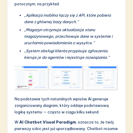
a
potocznym, na przykład:
ti
„Aplikacja mobilna łączy się z API, które pobiera
o
dane z głównej bazy danych.”
„Magazyn otrzymuje aktualizacje stanu
n
magazynowego, przechowuje dane w systemie i
uruchamia powiadomienia o wysyłce.”
„System obsługi klienta przypisuje zgłoszenia,
kieruje je do agentów i rejestruje rozwiązania.”
Na podstawie tych naturalnych wpisów AI generuje
zorganizowany diagram, który oddaje podstawową
logikę systemu — często w ciągu kilku sekund.
W
AI Chatbot Visual Paradigm
, oznacza to, że twój
pierwszy szkic jest już uporządkowany. Chatbot rozumie