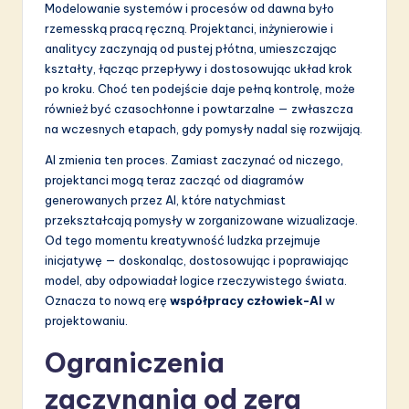
li
Modelowanie systemów i procesów od dawna było
rzemesską pracą ręczną. Projektanci, inżynierowie i
s
analitycy zaczynają od pustej płótna, umieszczając
h
kształty, łącząc przepływy i dostosowując układ krok
po kroku. Choć ten podejście daje pełną kontrolę, może
-
również być czasochłonne i powtarzalne — zwłaszcza
L
na wczesnych etapach, gdy pomysły nadal się rozwijają.
a
AI zmienia ten proces. Zamiast zaczynać od niczego,
projektanci mogą teraz zacząć od diagramów
t
generowanych przez AI, które natychmiast
e
przekształcają pomysły w zorganizowane wizualizacje.
Od tego momentu kreatywność ludzka przejmuje
s
inicjatywę — doskonaląc, dostosowując i poprawiając
t
model, aby odpowiadał logice rzeczywistego świata.
Oznacza to nową erę
współpracy człowiek-AI
w
in
projektowaniu.
A
Ograniczenia
I
zaczynania od zera
&