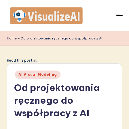
Skip
to
content
V
is
Home
»
Od projektowania ręcznego do współpracy z AI
u
a
Read this post in:
li
Posted
z
AI Visual Modeling
in
e
Od projektowania
A
ręcznego do
I
współpracy z AI
P
o