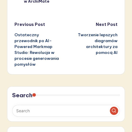
w ArchiMate
Post
Previous Post
Next Post
Ostateczny
Tworzenie lepszych
navigation
przewodnik po AI-
diagramów
Powered Markmap
architektury za
Studio: Rewolucja w
pomocą AI
procesie generowania
pomysłów
Search