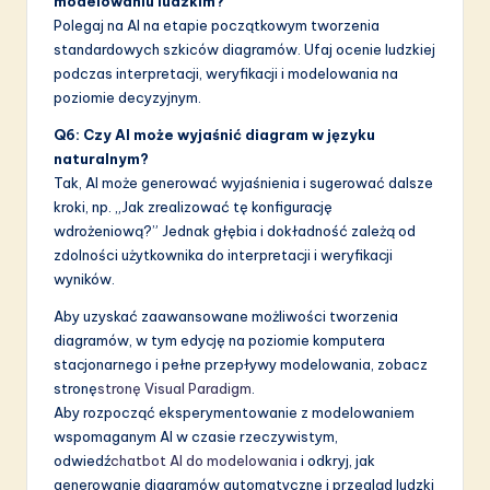
modelowaniu ludzkim?
Polegaj na AI na etapie początkowym tworzenia
standardowych szkiców diagramów. Ufaj ocenie ludzkiej
podczas interpretacji, weryfikacji i modelowania na
poziomie decyzyjnym.
Q6: Czy AI może wyjaśnić diagram w języku
naturalnym?
Tak, AI może generować wyjaśnienia i sugerować dalsze
kroki, np. „Jak zrealizować tę konfigurację
wdrożeniową?” Jednak głębia i dokładność zależą od
zdolności użytkownika do interpretacji i weryfikacji
wyników.
Aby uzyskać zaawansowane możliwości tworzenia
diagramów, w tym edycję na poziomie komputera
stacjonarnego i pełne przepływy modelowania, zobacz
stronę
stronę Visual Paradigm
.
Aby rozpocząć eksperymentowanie z modelowaniem
wspomaganym AI w czasie rzeczywistym,
odwiedź
chatbot AI do modelowania
i odkryj, jak
generowanie diagramów automatyczne i przegląd ludzki