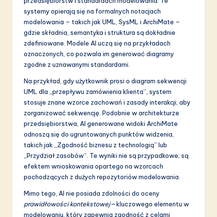
przedsiębiorstw i standardach modelowania. Te
a
systemy opierają się na formalnych notacjach
ti
modelowania – takich jak UML, SysML i ArchiMate –
gdzie składnia, semantyka i struktura są dokładnie
o
zdefiniowane. Modele AI uczą się na przykładach
n
oznaczonych, co pozwala im generować diagramy
zgodne z uznawanymi standardami.
Na przykład, gdy użytkownik prosi o diagram sekwencji
UML dla „przepływu zamówienia klienta”, system
stosuje znane wzorce zachowań i zasady interakcji, aby
zorganizować sekwencję. Podobnie w architekturze
przedsiębiorstwa, AI generowane widoki ArchiMate
odnoszą się do ugruntowanych punktów widzenia,
takich jak „Zgodność biznesu z technologią” lub
„Przydział zasobów”. Te wyniki nie są przypadkowe; są
efektem wnioskowania opartego na wzorcach
pochodzących z dużych repozytoriów modelowania.
Mimo tego, AI nie posiada zdolności do oceny
prawidłowości kontekstowej
—kluczowego elementu w
modelowaniu, który zapewnia zgodność z celami