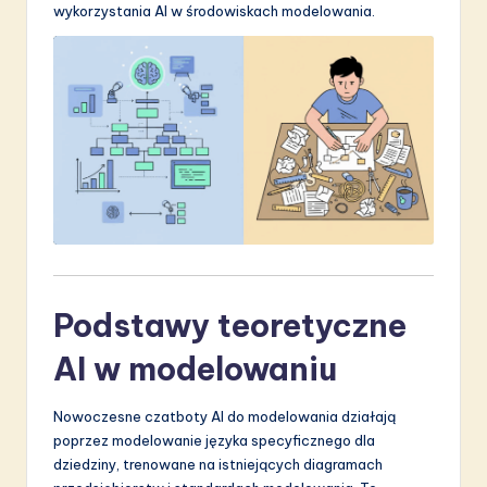
wykorzystania AI w środowiskach modelowania.
S
o
f
t
w
a
r
e
I
Podstawy teoretyczne
n
AI w modelowaniu
n
Nowoczesne czatboty AI do modelowania działają
o
poprzez modelowanie języka specyficznego dla
v
dziedziny, trenowane na istniejących diagramach