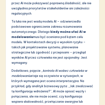
przez AI może pokazywać poprawną śladalność, ale nie
uwzględnia priorytetów stakeholderów ani zależności
regulacyjnych.
Ta luka nie jest wadą modelu AI – odzwierciedla
podstawowe ograniczenie zakresu rozumowania
automatycznego. Dlatego
kiedy można ufać AI w
modelowaniu
musi być oceniana pod kątem celu
modelu. W kontekstach decyzji o wysokim ryzyku –
takich jak projektowanie systemu, planowanie
strategiczne lub zgodność z przepisami – przegląd
wyników AI przez człowieka nie jest opcjonalny. Jest
wymagany.
Dodatkowo, pojęcie „
kontrola AI wobec człowieka w
modelowaniu
staje się oczywiste w sytuacjach, w
których wymagana jest ocena interpretacyjna. Na
przykład, gdy analityk biznesowy pyta: „Jak zrealizować
tę konfigurację wdrożenia?”, AI może opisać węzły i
połączenia, ale nie może ocenić, czy konfiguracja
wspiera skalowalność, przełączanie awaryjne lub