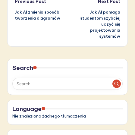
Post
Previous Post
Next Post
Jak AI zmienia sposób
Jak AI pomaga
navigation
tworzenia diagramów
studentom szybciej
uczyć się
projektowania
systemów
Search
Language
Nie znaleziono żadnego tłumaczenia