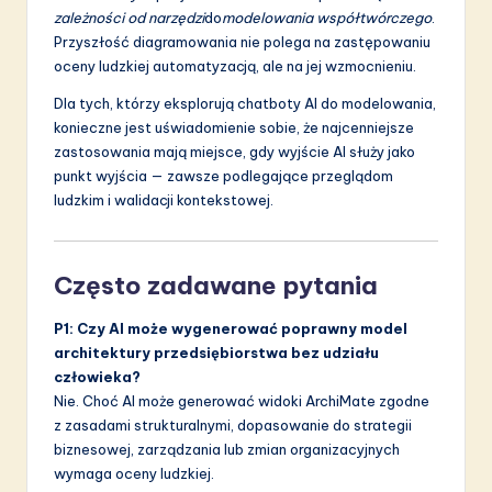
zależności od narzędzi
do
modelowania współtwórczego
.
Przyszłość diagramowania nie polega na zastępowaniu
oceny ludzkiej automatyzacją, ale na jej wzmocnieniu.
Dla tych, którzy eksplorują chatboty AI do modelowania,
konieczne jest uświadomienie sobie, że najcenniejsze
zastosowania mają miejsce, gdy wyjście AI służy jako
punkt wyjścia — zawsze podlegające przeglądom
ludzkim i walidacji kontekstowej.
Często zadawane pytania
P1: Czy AI może wygenerować poprawny model
architektury przedsiębiorstwa bez udziału
człowieka?
Nie. Choć AI może generować widoki ArchiMate zgodne
z zasadami strukturalnymi, dopasowanie do strategii
biznesowej, zarządzania lub zmian organizacyjnych
wymaga oceny ludzkiej.