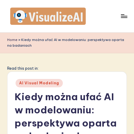
Skip
to
content
V
is
Home
»
Kiedy można ufać AI w modelowaniu: perspektywa oparta
na badaniach
u
a
li
Read this post in:
z
Posted
AI Visual Modeling
e
in
Kiedy można ufać AI
A
w modelowaniu:
I
P
perspektywa oparta
o