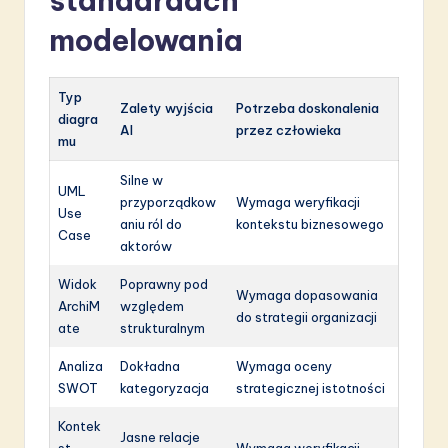
standardach
modelowania
Typ
Zalety wyjścia
Potrzeba doskonalenia
diagra
AI
przez człowieka
mu
Silne w
UML
przyporządkow
Wymaga weryfikacji
Use
aniu ról do
kontekstu biznesowego
Case
aktorów
Widok
Poprawny pod
Wymaga dopasowania
ArchiM
względem
do strategii organizacji
ate
strukturalnym
Analiza
Dokładna
Wymaga oceny
SWOT
kategoryzacja
strategicznej istotności
Kontek
Jasne relacje
st
Wymaga weryfikacji