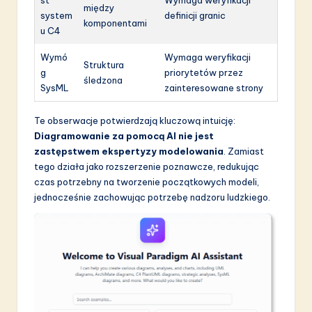
między
system
definicji granic
komponentami
u C4
Wymó
Wymaga weryfikacji
Struktura
g
priorytetów przez
śledzona
SysML
zainteresowane strony
Te obserwacje potwierdzają kluczową intuicję:
Diagramowanie za pomocą AI nie jest
zastępstwem ekspertyzy modelowania
. Zamiast
tego działa jako rozszerzenie poznawcze, redukując
czas potrzebny na tworzenie początkowych modeli,
jednocześnie zachowując potrzebę nadzoru ludzkiego.