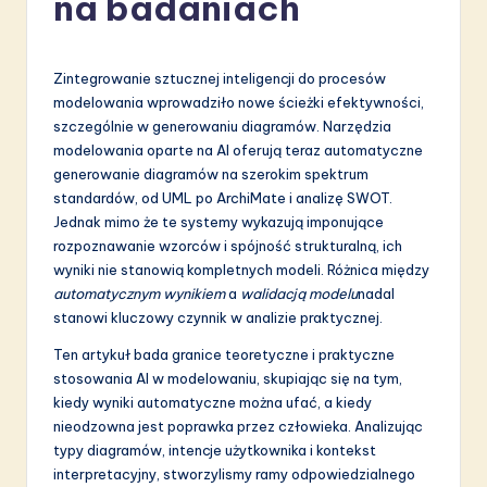
na badaniach
li
s
Zintegrowanie sztucznej inteligencji do procesów
h
modelowania wprowadziło nowe ścieżki efektywności,
-
szczególnie w generowaniu diagramów. Narzędzia
modelowania oparte na AI oferują teraz automatyczne
L
generowanie diagramów na szerokim spektrum
a
standardów, od UML po ArchiMate i analizę SWOT.
Jednak mimo że te systemy wykazują imponujące
t
rozpoznawanie wzorców i spójność strukturalną, ich
e
wyniki nie stanowią kompletnych modeli. Różnica między
automatycznym wynikiem
a
walidacją modelu
nadal
s
stanowi kluczowy czynnik w analizie praktycznej.
t
Ten artykuł bada granice teoretyczne i praktyczne
in
stosowania AI w modelowaniu, skupiając się na tym,
kiedy wyniki automatyczne można ufać, a kiedy
A
nieodzowna jest poprawka przez człowieka. Analizując
I
typy diagramów, intencje użytkownika i kontekst
interpretacyjny, stworzylismy ramy odpowiedzialnego
&