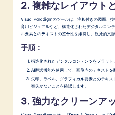
2. 複雑なレイアウト
o
ft
Visual Paradigmのツールは、注釈付きの図
w
育用ビジュアルなど、構造化されたデジタルコン
ル要素とのテキストの整合性を維持し、視覚的文
a
手順：
r
e
構造化されたデジタルコンテンツをプラット
I
AI翻訳機能を使用して、画像内のテキストを
矢印、ラベル、グラフィカル要素とのテキス
n
喪失がないことを確認します。
n
3. 強力なクリーン
o
v
Visual Paradigmには、「Draw & Repair