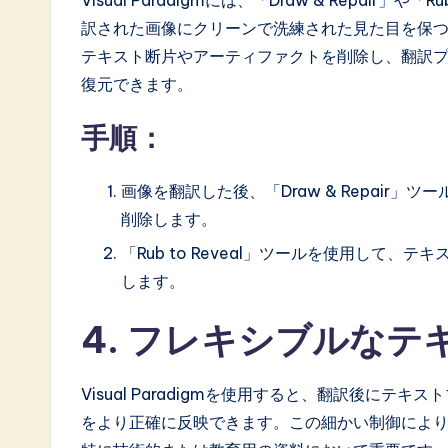
a
訳された画像にクリーンで洗練された見た目を保
テキスト断片やアーティファクトを削除し、翻訳
ti
復元できます。
o
手順：
n
画像を翻訳した後、「Draw & Repair
削除します。
「Rub to Reveal」ツールを使用して
します。
4. フレキシブルな
Visual Paradigmを使用すると、翻訳後に
をより正確に反映できます。この細かい制御によ