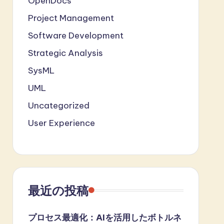
OpenDocs
Project Management
Software Development
Strategic Analysis
SysML
UML
Uncategorized
User Experience
最近の投稿
プロセス最適化：AIを活用したボトルネ