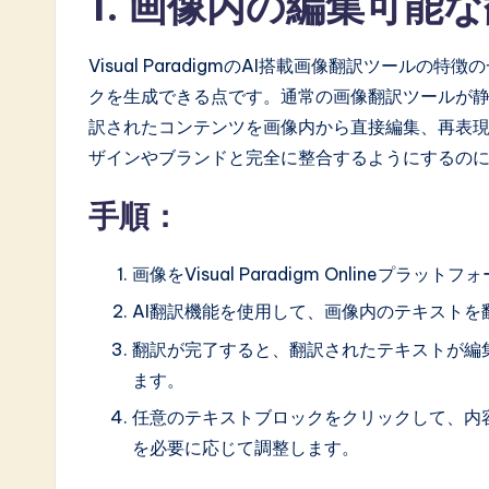
1. 画像内の編集可能
a
t
Visual ParadigmのAI搭載画像翻訳ツー
e
クを生成できる点です。通常の画像翻訳ツールが静的な出
訳されたコンテンツを画像内から直接編集、再表
s
ザインやブランドと完全に整合するようにするの
t
手順：
i
n
画像をVisual Paradigm Onlineプラ
AI翻訳機能を使用して、画像内のテキストを
A
翻訳が完了すると、翻訳されたテキストが編
I
ます。
&
任意のテキストブロックをクリックして、内
を必要に応じて調整します。
S