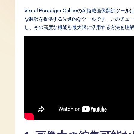
J
Visual Paradigm OnlineのAI搭載画
な翻訳を提供する先進的なツールです。このチュ
a
し、その高度な機能を最大限に活用する方法を理
p
a
n
e
s
e
-
L