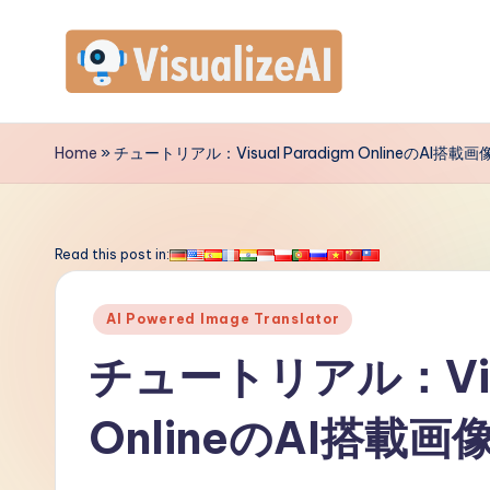
Skip
to
V
content
is
Home
»
チュートリアル：Visual Paradigm OnlineのAI
u
a
Read this post in:
li
Posted
AI Powered Image Translator
z
in
チュートリアル：Visu
e
OnlineのAI搭
A
I