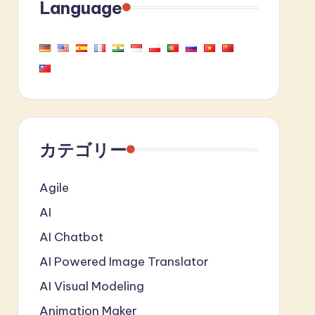
Language
カテゴリー
Agile
AI
AI Chatbot
AI Powered Image Translator
AI Visual Modeling
Animation Maker