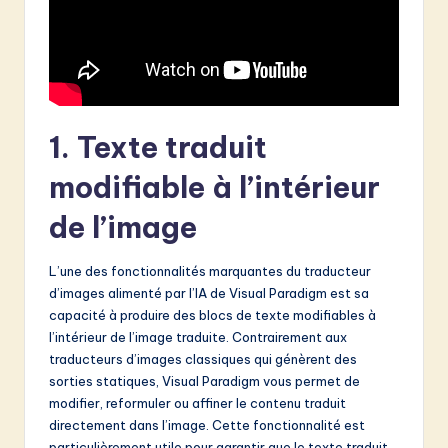
&
S
o
f
1. Texte traduit
t
modifiable à l’intérieur
w
de l’image
a
r
L’une des fonctionnalités marquantes du traducteur
e
d’images alimenté par l’IA de Visual Paradigm est sa
capacité à produire des blocs de texte modifiables à
I
l’intérieur de l’image traduite. Contrairement aux
n
traducteurs d’images classiques qui génèrent des
sorties statiques, Visual Paradigm vous permet de
n
modifier, reformuler ou affiner le contenu traduit
o
directement dans l’image. Cette fonctionnalité est
particulièrement utile pour garantir que le texte traduit