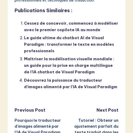
professionnels et techniques de traduction.
Publications Similaires :
Cessez de concevoir, commencez à modéliser
avec le premier copilote IA au monde
Le guide ultime du chatbot AI de Visual
Paradigm : transformer le texte en modèles
professionnels
Maîtriser la modélisation visuelle mondiale :
un guide pour la prise en charge multilingue
de l’IA chatbot de Visual Paradigm
Découvrez la puissance du traducteur
d’images alimenté par l’IA de Visual Paradigm
Post
Previous Post
Next Post
Pourquoi le traducteur
Tutoriel : Obtenir un
navigation
d’images alimenté par
ajustement parfait du
l’IA de Visual Paradigm
texte traduit dans les