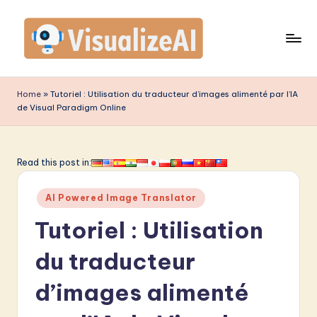
Skip
to
content
V
is
Home
»
Tutoriel : Utilisation du traducteur d’images alimenté par l’IA
de Visual Paradigm Online
u
a
li
Read this post in:
z
Posted
AI Powered Image Translator
e
in
Tutoriel : Utilisation
A
I
du traducteur
F
d’images alimenté
r