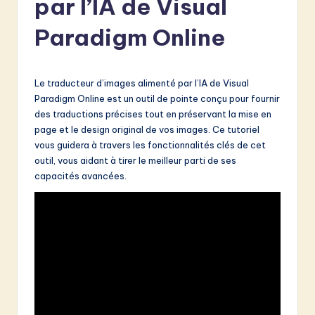
par l’IA de Visual
e
n
Paradigm Online
c
h
Le traducteur d’images alimenté par l’IA de Visual
-
Paradigm Online est un outil de pointe conçu pour fournir
des traductions précises tout en préservant la mise en
L
page et le design original de vos images. Ce tutoriel
a
vous guidera à travers les fonctionnalités clés de cet
outil, vous aidant à tirer le meilleur parti de ses
t
capacités avancées.
e
s
t
in
A
I