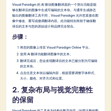
Visual Paradigm 的 AI 驱动图像翻译器的一个突出功能是能
a
够在翻译后的图像中生成可编辑的文本块。与通常生成静态
t
输出的图像翻译工具不同，Visual Paradigm 允许您直接在图
像中修改、重写或微调翻译内容。此功能特别有助于确保翻
e
译后的文本与您的原始设计和品牌完全契合。
s
步骤：
t
in
将您的图像上传至 Visual Paradigm Online 平台。
使用 AI 翻译功能翻译图像中的文本。
A
翻译完成后，您会发现翻译后的文本已被分割为可编辑
I
的文本块。
&
点击任意文本块以编辑内容，根据需要调整字体样式、
大小、颜色、对齐方式和位置。
S
o
2. 复杂布局与视觉完整性
ft
的保留
w
Visual Paradigm 的工具专为结构化数字内容（如带注释的图