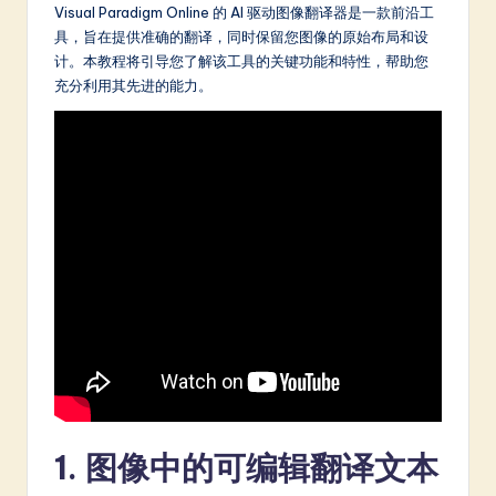
m
Visual Paradigm Online 的 AI 驱动图像翻译器是一款前沿工
具，旨在提供准确的翻译，同时保留您图像的原始布局和设
p
计。本教程将引导您了解该工具的关键功能和特性，帮助您
li
充分利用其先进的能力。
fi
e
d
C
hi
n
e
s
e
-
1. 图像中的可编辑翻译文本
L