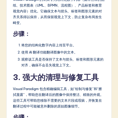
a
纸、技术图表（UML、BPMN、流程图）、产品标签和教育
r
视觉内容）优化。它确保文本与箭头、标签和图形元素的对
齐关系得以保持，从而保留视觉上下文，防止复杂布局发生
e
畸变。
In
步骤：
n
o
将您的结构化数字内容上传至平台。
使用 AI 翻译功能翻译图像中的文本。
v
观察该工具是否保持了文本与箭头、标签和图形元素的
a
对齐，确保不会丢失视觉上下文。
ti
3. 强大的清理与修复工具
o
n
Visual Paradigm 包含精确编辑工具，如“绘制与修复”和“擦
拭显露”，帮助您在翻译后的图像中保持整洁、精致的外观。
这些工具可帮助您移除不需要的文本片段或瑕疵，并恢复在
翻译过程中可能被意外删除的原始图像细节。
步骤：