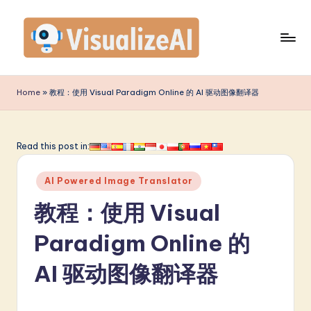
Skip
to
content
V
is
Home
»
教程：使用 Visual Paradigm Online 的 AI 驱动图像翻译器
u
a
Read this post in:
li
Posted
z
AI Powered Image Translator
in
e
教程：使用 Visual
A
Paradigm Online 的
I
AI 驱动图像翻译器
S
i