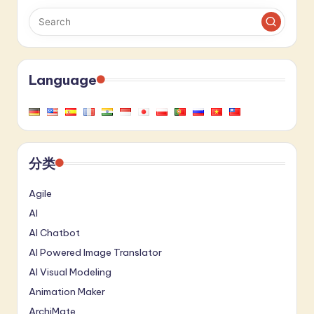
Language
分类
Agile
AI
AI Chatbot
AI Powered Image Translator
AI Visual Modeling
Animation Maker
ArchiMate