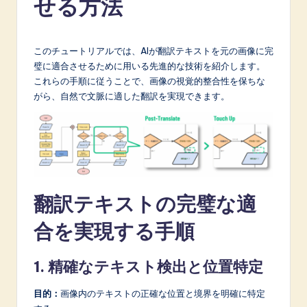
せる方法
p
a
n
このチュートリアルでは、AIが翻訳テキストを元の画像に完
璧に適合させるために用いる先進的な技術を紹介します。
e
これらの手順に従うことで、画像の視覚的整合性を保ちな
s
がら、自然で文脈に適した翻訳を実現できます。
e
-
L
a
翻訳テキストの完璧な適
t
合を実現する手順
e
s
1. 精確なテキスト検出と位置特定
t
目的：
画像内のテキストの正確な位置と境界を明確に特定
in