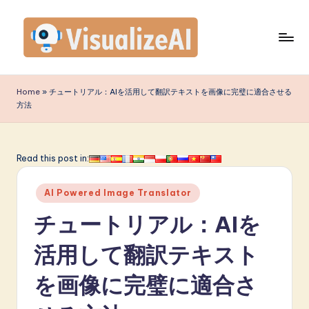
Skip
to
content
V
is
Home
»
チュートリアル：AIを活用して翻訳テキストを画像に完璧に適合させる
方法
u
a
li
Read this post in:
z
Posted
AI Powered Image Translator
e
in
チュートリアル：AIを
A
I
活用して翻訳テキスト
J
を画像に完璧に適合さ
a