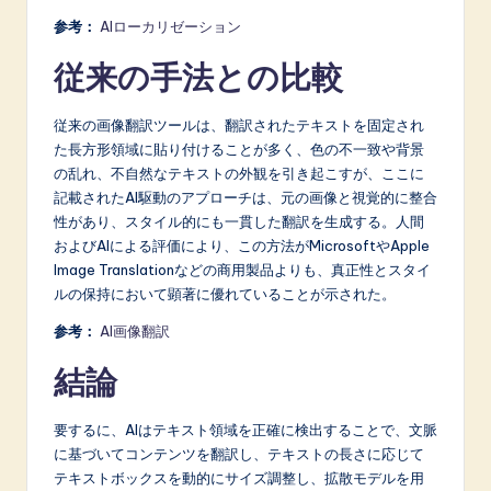
参考：
AIローカリゼーション
従来の手法との比較
従来の画像翻訳ツールは、翻訳されたテキストを固定され
た長方形領域に貼り付けることが多く、色の不一致や背景
の乱れ、不自然なテキストの外観を引き起こすが、ここに
記載されたAI駆動のアプローチは、元の画像と視覚的に整合
性があり、スタイル的にも一貫した翻訳を生成する。人間
およびAIによる評価により、この方法がMicrosoftやApple
Image Translationなどの商用製品よりも、真正性とスタイ
ルの保持において顕著に優れていることが示された。
参考：
AI画像翻訳
結論
要するに、AIはテキスト領域を正確に検出することで、文脈
に基づいてコンテンツを翻訳し、テキストの長さに応じて
テキストボックスを動的にサイズ調整し、拡散モデルを用