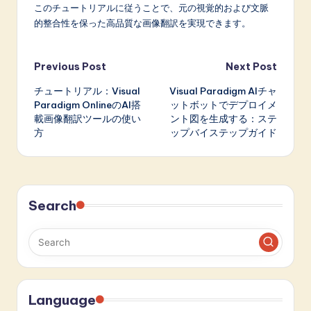
このチュートリアルに従うことで、元の視覚的および文脈
的整合性を保った高品質な画像翻訳を実現できます。
Post
Previous Post
Next Post
チュートリアル：Visual
Visual Paradigm AIチャ
navigation
Paradigm OnlineのAI搭
ットボットでデプロイメ
載画像翻訳ツールの使い
ント図を生成する：ステ
方
ップバイステップガイド
Search
Language