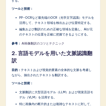
する。
A
ツールと技術：
I
PP-OCRなど最先端のOCR（光学文字認識）モデルを
&
活用して、テキスト領域を検出および位置特定する。
S
編集および翻訳のための正確な領域を定義し、AIが元
のテキストの位置を正確に把握できるようにする。
o
参考：
AI画像翻訳のコツとテクニック
f
t
2. 言語モデルを用いた文脈認識翻
訳
w
a
目的：
テキストおよび視覚的要素の全体的な文脈を考慮し
ながら、抽出されたテキストを翻訳する。
r
e
ツールと技術：
I
文脈翻訳に大型言語モデル（LLM）および視覚言語モ
デル（VLM）を活用する。
n
特に画像内の断片的または複雑なテキストに対して、