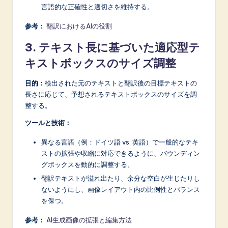
n
言語的な正確性と適切さを維持する。
o
参考：
翻訳におけるAIの役割
v
3. テキスト長に基づいた適応型テ
a
キストボックスのサイズ調整
ti
目的：
検出された元のテキストと翻訳後の目標テキストの
o
長さに応じて、予想されるテキストボックスのサイズを調
n
整する。
ツールと技術：
異なる言語（例：ドイツ語 vs. 英語）で一般的なテキ
ストの拡張や収縮に対応できるように、バウンディン
グボックスを動的に調整する。
翻訳テキストが溢れ出たり、余分な空白が生じたりし
ないようにし、画像レイアウト内の比例性とバランス
を保つ。
参考：
AI生成画像の拡張と編集方法