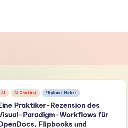
Posted
AI
AI Chatbot
Flipbook Maker
n
Eine Praktiker-Rezension des
Visual-Paradigm-Workflows für
OpenDocs, Flipbooks und