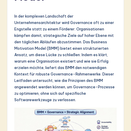
r
m
In der komplexen Landschaft der
a
Unternehmensarchitektur wird Governance oft zu einer
Engstelle statt zu einem Förderer. Organisationen
n
kämpfen damit, strategische Ziele auf hoher Ebene mit
-
den täglichen Abläufen abzustimmen. Das Business
Motivation Model (BMM) bietet einen strukturierten
L
Ansatz, um diese Lücke zu schließen. Indem es klärt,
a
warum eine Organisation existiert und wie sie Erfolg
erzielen möchte, liefert das BMM den notwendigen
t
Kontext für robuste Governance-Rahmenwerke. Dieser
e
Leitfaden untersucht, wie die Prinzipien des BMM
angewendet werden können, um Governance-Prozesse
s
zu optimieren, ohne sich auf spezifische
t
Softwarewerkzeuge zu verlassen.
in
A
I