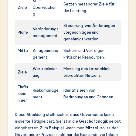
KPI-
Setzen messbarer Ziele für
Ziele
Überwachun
die Leistung.
g
Steuerung, wie Änderungen
Veränderungs
Pläne
vorgeschlagen und
management
genehmigt werden.
Mitte
Anlagenmana
Sichern und Verfolgen
l
gement
kritischer Ressourcen.
Wertrealisier
Messung des tatsächlich
Ziele
ung
erbrachten Nutzens.
Einflu
Risikomanage
Identifizieren von
ssne
ment
Bedrohungen und Chancen.
hmer
Diese Abbildung stellt sicher, dass Governance keine
isolierte Tätigkeit ist. Sie ist in die Geschäftslogik selbst
eingebettet. Zum Beispiel, wenn man
Mittel
, sollte der
Governance-Prozess nicht nur die Bestände verfolgen.