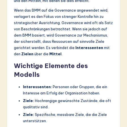
und den Mitteln, mit denen sie dies erreicht.
ti
o
Wenn das BMM auf die Governance angewendet wird,
verlagert es den Fokus von strenger Kontrolle hin zu
n
strategischer Ausrichtung. Governance wird oft als Satz
von Beschränkungen betrachtet. Wenn sie jedoch auf
dem BMM basiert, wird Governance zur Mechanismus,
der sicherstellt, dass Ressourcen auf sinnvolle Ziele
gerichtet werden. Es verbindet die
Interessenten
mit
den
Zielen
über die
Mittel
.
Wichtige Elemente des
Modells
Interessenten:
Personen oder Gruppen, die ein
Interesse am Erfolg der Organisation haben.
Ziele:
Hochrangige gewünschte Zustände, die oft
qualitativ sind.
Ziele:
Spezifische, messbare Ziele, die die Ziele
unterstützen.