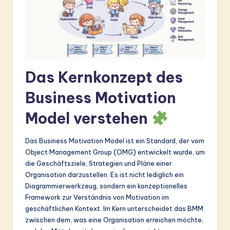
&
S
o
ft
Das Kernkonzept des
w
Business Motivation
a
r
Model verstehen
e
Das Business Motivation Model ist ein Standard, der vom
In
Object Management Group (OMG) entwickelt wurde, um
die Geschäftsziele, Strategien und Pläne einer
n
Organisation darzustellen. Es ist nicht lediglich ein
o
Diagrammierwerkzeug, sondern ein konzeptionelles
Framework zur Verständnis von Motivation im
v
geschäftlichen Kontext. Im Kern unterscheidet das BMM
a
zwischen dem, was eine Organisation erreichen möchte,