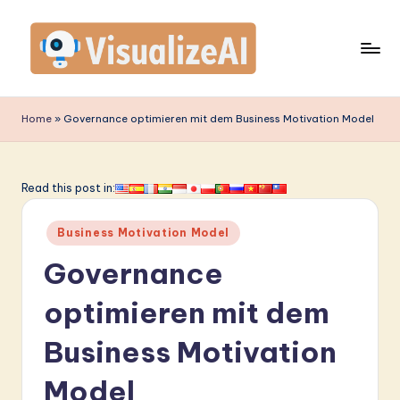
Skip
to
content
V
is
Home
»
Governance optimieren mit dem Business Motivation Model
u
a
Read this post in:
li
Posted
z
Business Motivation Model
in
e
Governance
A
optimieren mit dem
I
Business Motivation
G
e
Model