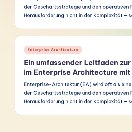
der Geschäftsstrategie und den operativen Rea
G
Herausforderung nicht in der Komplexität – 
e
r
m
Posted
Enterprise Architecture
in
a
Ein umfassender Leitfaden zu
n
im Enterprise Architecture mi
-
Enterprise-Architektur (EA) wird oft als ei
der Geschäftsstrategie und den operativen Rea
L
Herausforderung nicht in der Komplexität – 
a
t