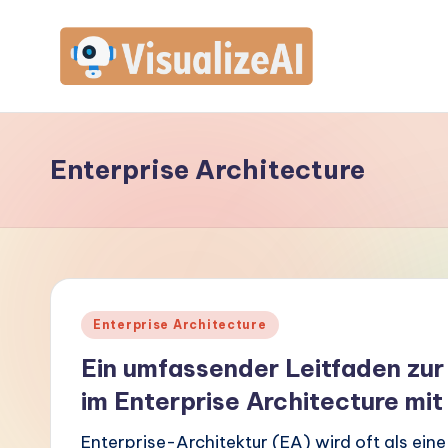
Skip
to
V
content
is
Enterprise Architecture
u
a
li
z
Posted
Enterprise Architecture
e
in
Ein umfassender Leitfaden zu
A
im Enterprise Architecture mi
I
Enterprise-Architektur (EA) wird oft als ei