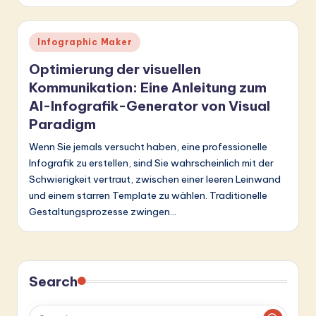
&
S
Posted
Infographic Maker
in
o
Optimierung der visuellen
Kommunikation: Eine Anleitung zum
ft
AI-Infografik-Generator von Visual
w
Paradigm
a
Wenn Sie jemals versucht haben, eine professionelle
r
Infografik zu erstellen, sind Sie wahrscheinlich mit der
e
Schwierigkeit vertraut, zwischen einer leeren Leinwand
und einem starren Template zu wählen. Traditionelle
In
Gestaltungsprozesse zwingen…
n
o
v
Search
a