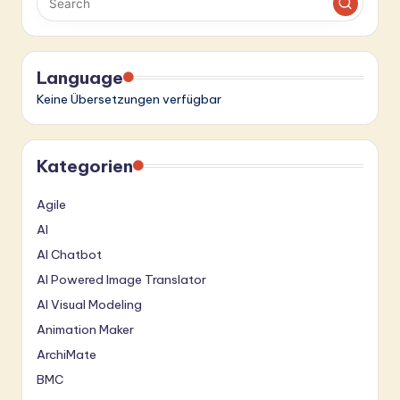
ti
o
n
Language
Keine Übersetzungen verfügbar
Kategorien
Agile
AI
AI Chatbot
AI Powered Image Translator
AI Visual Modeling
Animation Maker
ArchiMate
BMC