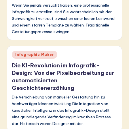
r
Wenn Sie jemals versucht haben, eine professionelle
m
Infografik zu erstellen, sind Sie wahrscheinlich mit der
Schwierigkeit vertraut, zwischen einer leeren Leinwand
a
und einem starren Template zu wählen. Traditionelle
n
Gestaltungsprozesse zwingen…
-
L
Posted
Infographic Maker
a
in
Die KI-Revolution im Infografik-
t
Design: Von der Pixelbearbeitung zur
e
automatisierten
Geschichtenerzählung
s
Die Verschiebung von manueller Gestaltung hin zu
t
hochwertiger Ideenentwicklung Die Integration von
in
künstlicher Intelligenz in das Infografik-Design stellt
A
eine grundlegende Veränderung im kreativen Prozess
dar. Historisch waren Designer mit der…
I