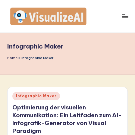
Skip
to
content
V
is
Infographic Maker
u
a
Home
»
Infographic Maker
li
z
e
Posted
Infographic Maker
A
in
Optimierung der visuellen
I
Kommunikation: Ein Leitfaden zum AI-
G
Infografik-Generator von Visual
e
Paradigm