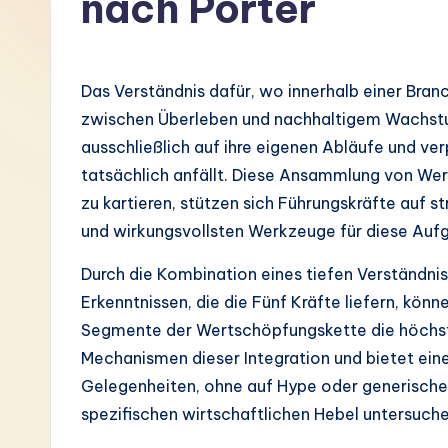
nach Porter
G
e
Das Verständnis dafür, wo innerhalb einer Bran
r
zwischen Überleben und nachhaltigem Wachstu
ausschließlich auf ihre eigenen Abläufe und ve
m
tatsächlich anfällt. Diese Ansammlung von Wert
a
zu kartieren, stützen sich Führungskräfte auf 
und wirkungsvollsten Werkzeuge für diese Aufga
n
Durch die Kombination eines tiefen Verständni
-
Erkenntnissen, die die Fünf Kräfte liefern, kö
L
Segmente der Wertschöpfungskette die höchsten
Mechanismen dieser Integration und bietet ein
a
Gelegenheiten, ohne auf Hype oder generische
t
spezifischen wirtschaftlichen Hebel untersuchen