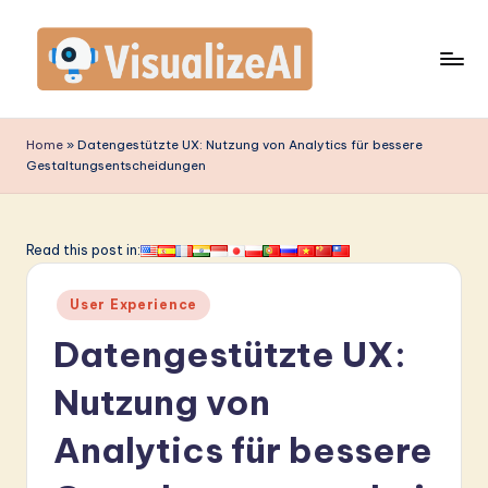
Skip
to
content
V
is
Home
»
Datengestützte UX: Nutzung von Analytics für bessere
Gestaltungsentscheidungen
u
a
li
Read this post in:
z
Posted
User Experience
e
in
Datengestützte UX:
A
I
Nutzung von
G
Analytics für bessere
e