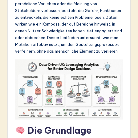
persönliche Vorlieben oder die Meinung von
&
Stakeholdern verlassen, besteht die Gefahr, Funktionen
S
zu entwickeln, die keine echten Probleme lösen. Daten
wirken wie ein Kompass, der auf Bereiche hinweist, in
o
denen Nutzer Schwierigkeiten haben, tief engagiert sind
ft
oder abbrechen. Dieser Leitfaden untersucht, wie man
Metriken effektiv nutzt, um den Gestaltungsprozess zu
w
verfeinern, ohne das menschliche Element zu verlieren.
a
r
e
In
n
o
v
Die Grundlage
a