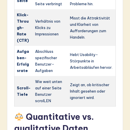
Seite
Seite verbringt
Probleme hin.
Klick-
Misst die Attraktivität
Throu
Verhältnis von
und Klarheit von
gh-
Klicks zu
Aufforderungen zum
Rate
Impressionen
Handeln.
(CTR)
Aufga
Abschluss
Hebt Usability-
ben-
spezifischer
Störpunkte in
Erfolg
Benutzer-
Arbeitsabläufen hervor.
srate
Aufgaben
Wie weit unten
Zeigt an, ob kritischer
Scroll-
auf einer Seite
Inhalt gesehen oder
Tiefe
Benutzer
ignoriert wird.
scrolLEN
Quantitative vs.
qualitative Daten