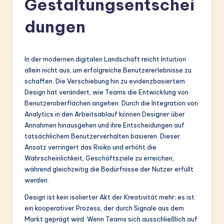
Gestaltungsentschei
r
m
dungen
a
n
In der modernen digitalen Landschaft reicht Intuition
-
allein nicht aus, um erfolgreiche Benutzererlebnisse zu
schaffen. Die Verschiebung hin zu evidenzbasiertem
L
Design hat verändert, wie Teams die Entwicklung von
a
Benutzeroberflächen angehen. Durch die Integration von
Analytics in den Arbeitsablauf können Designer über
t
Annahmen hinausgehen und ihre Entscheidungen auf
e
tatsächlichem Benutzerverhalten basieren. Dieser
Ansatz verringert das Risiko und erhöht die
s
Wahrscheinlichkeit, Geschäftsziele zu erreichen,
t
während gleichzeitig die Bedürfnisse der Nutzer erfüllt
werden.
in
Design ist kein isolierter Akt der Kreativität mehr; es ist
A
ein kooperativer Prozess, der durch Signale aus dem
I
Markt geprägt wird. Wenn Teams sich ausschließlich auf