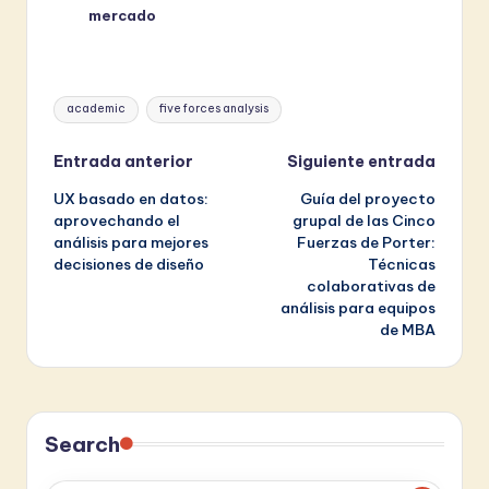
mercado
Etiquetas:
academic
five forces analysis
Navegación
Entrada anterior
Siguiente entrada
UX basado en datos:
Guía del proyecto
de
aprovechando el
grupal de las Cinco
análisis para mejores
Fuerzas de Porter:
entradas
decisiones de diseño
Técnicas
colaborativas de
análisis para equipos
de MBA
Search