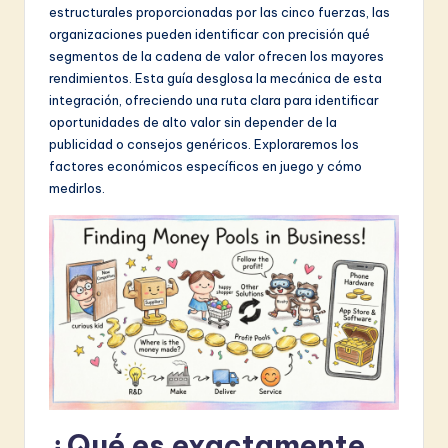
estructurales proporcionadas por las cinco fuerzas, las
&
organizaciones pueden identificar con precisión qué
S
segmentos de la cadena de valor ofrecen los mayores
rendimientos. Esta guía desglosa la mecánica de esta
o
integración, ofreciendo una ruta clara para identificar
f
oportunidades de alto valor sin depender de la
publicidad o consejos genéricos. Exploraremos los
t
factores económicos específicos en juego y cómo
w
medirlos.
a
r
e
I
n
n
o
¿Qué es exactamente