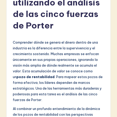
utilizando el análisis
a
ni
de las cinco fuerzas
s
de Porter
h
-
Comprender dónde se genera el dinero dentro de una
L
industria es la diferencia entre la supervivencia y el
a
crecimiento sostenido. Muchas empresas se enfocan
únicamente en sus propias operaciones, ignorando la
t
visión más amplia de dónde realmente se acumula el
e
valor. Esta acumulación de valor se conoce como
un
pozo de rentabilidad
. Para mapear estos pozos de
s
forma efectiva, los líderes dependen de marcos
t
estratégicos. Una de las herramientas más duraderas y
poderosas para esta tarea es el análisis de las cinco
in
fuerzas de Porter.
A
Al combinar un profundo entendimiento de la dinámica
I
de los pozos de rentabilidad con las perspectivas