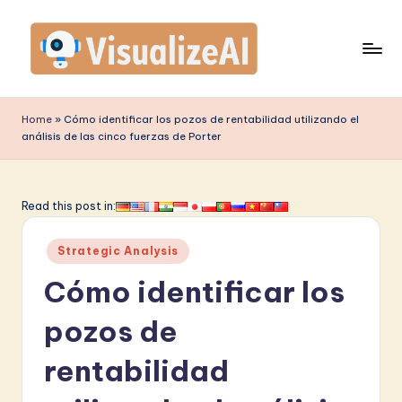
Saltar
al
contenido
V
is
Home
»
Cómo identificar los pozos de rentabilidad utilizando el
análisis de las cinco fuerzas de Porter
u
a
li
Read this post in:
z
Publicado
Strategic Analysis
e
en
Cómo identificar los
A
I
pozos de
S
rentabilidad
p