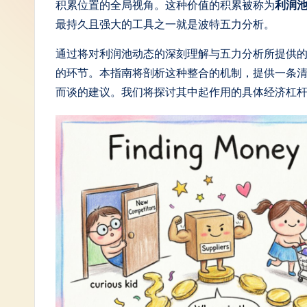
积累位置的全局视角。这种价值的积累被称为
利润
S
最持久且强大的工具之一就是波特五力分析。
i
通过将对利润池动态的深刻理解与五力分析所提供
的环节。本指南将剖析这种整合的机制，提供一条
m
而谈的建议。我们将探讨其中起作用的具体经济杠
p
li
fi
e
d
C
hi