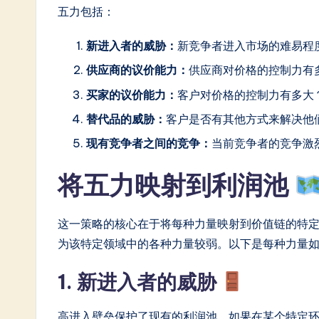
五力包括：
In
新进入者的威胁：
新竞争者进入市场的难易程
n
供应商的议价能力：
供应商对价格的控制力有
o
买家的议价能力：
客户对价格的控制力有多大
v
替代品的威胁：
客户是否有其他方式来解决他
a
现有竞争者之间的竞争：
当前竞争者的竞争激
ti
将五力映射到利润池
o
这一策略的核心在于将每种力量映射到价值链的特
n
为该特定领域中的各种力量较弱。以下是每种力量
1. 新进入者的威胁
高进入壁垒保护了现有的利润池。如果在某个特定