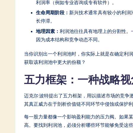
利润率（例如专业咨询或专有软件）。
in
生命周期阶段：
新兴技术通常具有较小的利润
A
长停滞。
I
地理因素：
利润池往往具有地理上的分割性。
因为成本结构和竞争动态不同。
&
当你识别出一个利润池时，你实际上就是在确定利
S
获取该利润池中更大的份额？
o
五力框架：一种战略
ft
w
迈克尔·波特提出了五力框架，用以描述市场的竞争
a
其真正威力在于剖析价值链不同环节中侵蚀或保护
r
每一股力量都像一个影响盈利能力的压力阀。如果
高。要找到利润池，必须分析哪些环节能够免受这
e