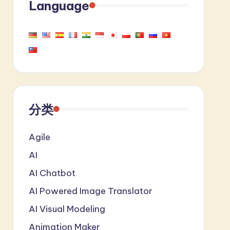
Language
分类
Agile
AI
AI Chatbot
AI Powered Image Translator
AI Visual Modeling
Animation Maker