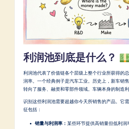
n
e
s
e
-
利润池到底是什么？
L
a
利润池代表了价值链各个层级上整个行业所获得的
润率。一个经典例子是汽车工业。历史上，新车销
t
转向了服务、融资和零部件领域。车辆本身的制造
e
识别这些利润池需要超越你今天所销售的产品。它
s
征包括：
t
销量与利润率：
某些环节提供高销量但低利润