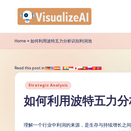
Skip
to
V
content
is
Home
»
如何利用波特五力分析识别利润池
u
a
Read this post in:
li
Posted
Strategic Analysis
z
in
如何利用波特五力分
e
A
理解一个行业中利润的来源，是生存与持续增长之
I