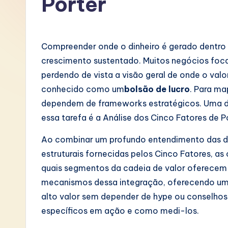
Porter
P
o
Compreender onde o dinheiro é gerado dentro d
rt
crescimento sustentado. Muitos negócios foc
perdendo de vista a visão geral de onde o val
u
conhecido como um
bolsão de lucro
. Para ma
g
dependem de frameworks estratégicos. Uma d
essa tarefa é a Análise dos Cinco Fatores de P
u
Ao combinar um profundo entendimento das di
e
estruturais fornecidas pelos Cinco Fatores, 
s
quais segmentos da cadeia de valor oferecem 
mecanismos dessa integração, oferecendo um 
e
alto valor sem depender de hype ou conselho
-
específicos em ação e como medi-los.