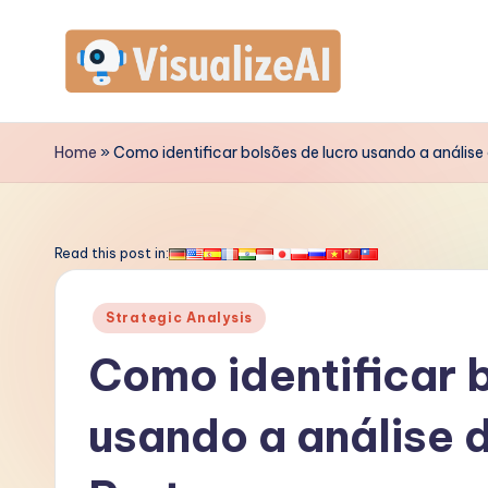
Skip
to
V
content
is
Home
»
Como identificar bolsões de lucro usando a análise
u
a
Read this post in:
li
Posted
Strategic Analysis
z
in
Como identificar 
e
usando a análise 
A
I