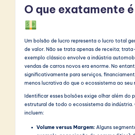
S
O que exatamente é 
o
ft
Um bolsão de lucro representa o lucro total g
w
de valor. Não se trata apenas de receita; trat
a
exemplo clássico envolve a indústria automobil
vendas de carros novos era enorme. No entan
r
significativamente para serviços, financiamen
e
menos lucrativa do que o ecossistema ao seu 
I
Identificar esses bolsões exige olhar além do
estrutural de todo o ecossistema da indústria
n
incluem:
n
Volume versus Margem:
Alguns segmento
o