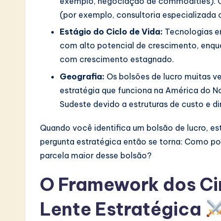
exemplo, negociação de commodities). 
v
(por exemplo, consultoria especializada o
Estágio do Ciclo de Vida:
Tecnologias e
a
com alto potencial de crescimento, enqu
ti
com crescimento estagnado.
o
Geografia:
Os bolsões de lucro muitas 
estratégia que funciona na América do N
n
Sudeste devido a estruturas de custo e d
Quando você identifica um bolsão de lucro, est
pergunta estratégica então se torna: Como p
parcela maior desse bolsão?
O Framework dos Ci
Lente Estratégica