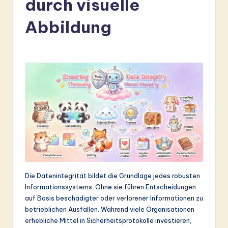
durch visuelle
r
m
Abbildung
a
n
-
L
a
t
e
s
t
Die Datenintegrität bildet die Grundlage jedes robusten
Informationssystems. Ohne sie führen Entscheidungen
in
auf Basis beschädigter oder verlorener Informationen zu
A
betrieblichen Ausfällen. Während viele Organisationen
erhebliche Mittel in Sicherheitsprotokolle investieren,
I