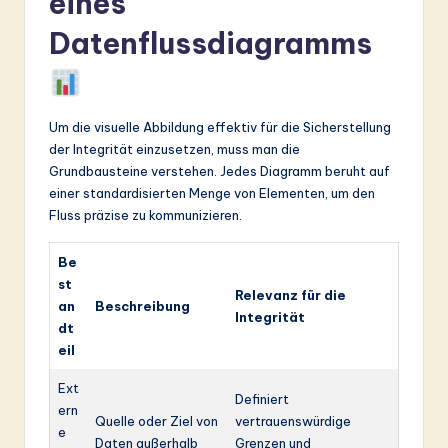
eines
Datenflussdiagramms
Um die visuelle Abbildung effektiv für die Sicherstellung
der Integrität einzusetzen, muss man die
Grundbausteine verstehen. Jedes Diagramm beruht auf
einer standardisierten Menge von Elementen, um den
Fluss präzise zu kommunizieren.
Be
st
Relevanz für die
an
Beschreibung
Integrität
dt
eil
Ext
Definiert
ern
Quelle oder Ziel von
vertrauenswürdige
e
Daten außerhalb
Grenzen und