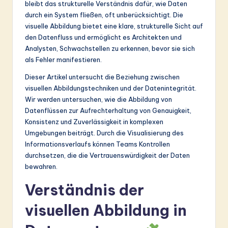
bleibt das strukturelle Verständnis dafür, wie Daten
&
durch ein System fließen, oft unberücksichtigt. Die
visuelle Abbildung bietet eine klare, strukturelle Sicht auf
S
den Datenfluss und ermöglicht es Architekten und
o
Analysten, Schwachstellen zu erkennen, bevor sie sich
als Fehler manifestieren.
ft
Dieser Artikel untersucht die Beziehung zwischen
w
visuellen Abbildungstechniken und der Datenintegrität.
a
Wir werden untersuchen, wie die Abbildung von
Datenflüssen zur Aufrechterhaltung von Genauigkeit,
r
Konsistenz und Zuverlässigkeit in komplexen
e
Umgebungen beiträgt. Durch die Visualisierung des
Informationsverlaufs können Teams Kontrollen
In
durchsetzen, die die Vertrauenswürdigkeit der Daten
n
bewahren.
o
Verständnis der
v
visuellen Abbildung in
a