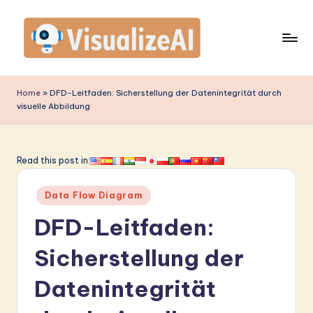
Skip
to
content
V
is
Home
»
DFD-Leitfaden: Sicherstellung der Datenintegrität durch
visuelle Abbildung
u
a
li
Read this post in:
z
Posted
Data Flow Diagram
e
in
DFD-Leitfaden:
A
I
Sicherstellung der
G
Datenintegrität
e