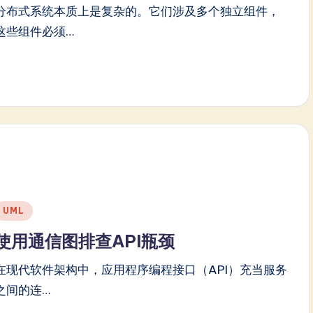
分布式系统本质上是复杂的。它们涉及多个独立组件，
这些组件必须…
Posted
UML
n
使用通信图排查API瓶颈
在现代软件架构中，应用程序编程接口（API）充当服务
之间的连…