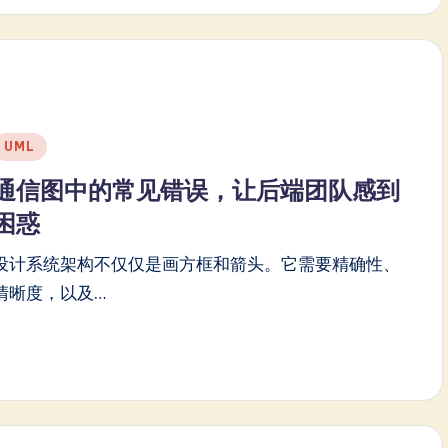
Posted
UML
n
通信图中的常见错误，让后端团队感到
困惑
设计系统架构不仅仅是画方框和箭头。它需要精确性、
清晰度，以及…