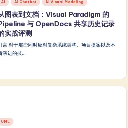
Posted
AI
AI Chatbot
AI Visual Modeling
n
从图表到文档：Visual Paradigm 的
Pipeline 与 OpenDocs 共享历史记录
的实战评测
引言 对于那些同时应对复杂系统架构、项目提案以及不
断演进的技…
Posted
UML