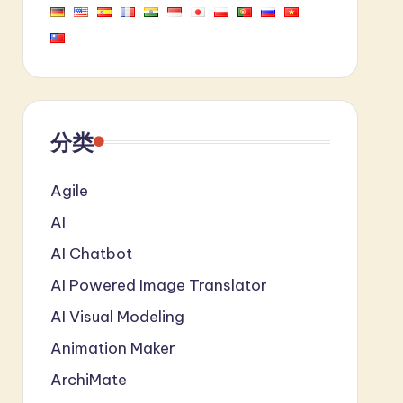
分类
Agile
AI
AI Chatbot
AI Powered Image Translator
AI Visual Modeling
Animation Maker
ArchiMate