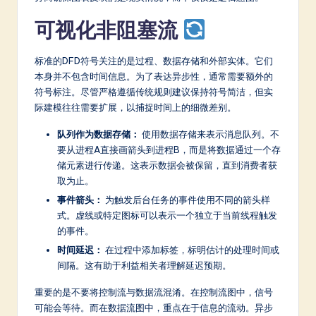
a
可视化非阻塞流
r
e
标准的DFD符号关注的是过程、数据存储和外部实体。它们
In
本身并不包含时间信息。为了表达异步性，通常需要额外的
符号标注。尽管严格遵循传统规则建议保持符号简洁，但实
n
际建模往往需要扩展，以捕捉时间上的细微差别。
o
队列作为数据存储：
使用数据存储来表示消息队列。不
v
要从进程A直接画箭头到进程B，而是将数据通过一个存
a
储元素进行传递。这表示数据会被保留，直到消费者获
取为止。
ti
事件箭头：
为触发后台任务的事件使用不同的箭头样
o
式。虚线或特定图标可以表示一个独立于当前线程触发
的事件。
n
时间延迟：
在过程中添加标签，标明估计的处理时间或
间隔。这有助于利益相关者理解延迟预期。
重要的是不要将控制流与数据流混淆。在控制流图中，信号
可能会等待。而在数据流图中，重点在于信息的流动。异步