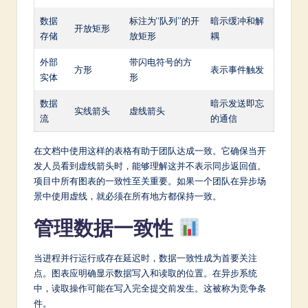
数据
标注为“队列”的开
暗示缓冲和解
开放矩形
存储
放矩形
耦
外部
带闪电符号的方
方形
表示事件触发
实体
形
数据
暗示发送即忘
实线箭头
虚线箭头
流
的通信
在文档中使用这样的表格有助于团队达成一致。它确保当开
发人员看到虚线箭头时，能够理解这并不表示同步返回值。
项目中所有图表的一致性至关重要。如果一个团队在异步场
景中使用虚线，就必须在所有地方都保持一致。
管理数据一致性
当进程并行运行或存在延迟时，数据一致性成为首要关注
点。图表应明确显示数据写入和读取的位置。在异步系统
中，读取操作可能在写入完全提交前发生。这被称为竞争条
件。