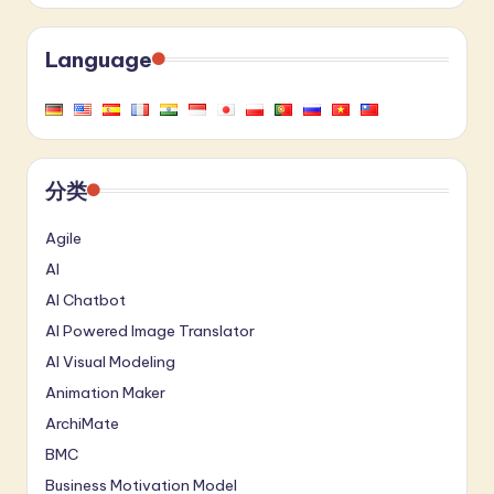
Language
分类
Agile
AI
AI Chatbot
AI Powered Image Translator
AI Visual Modeling
Animation Maker
ArchiMate
BMC
Business Motivation Model