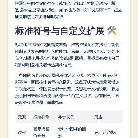
性通过中间存储的存在，或输入与输出过程的分离来推断。
数据存储上清晰的标签，如“作业队列”或“待处理事件”，能立
即表明该过程并非即时完成。
标准符号与自定义扩展
标准化与清晰性之间需要权衡。严格遵循某种方法论可能会
限制表达复杂时间行为的能力。然而，偏离标准太远又会使
任何期望使用标准符号的读者感到困惑。目标是有效地向工
程师和利益相关者传达架构信息。
一些团队为异步触发器采用自定义形状。六边形可能表示外
部事件，而圆柱体表示持久队列。这些形状为特定元素增加
了视觉权重，使图表更易于浏览。关键在于文档说明。必须
提供图例来解释所使用的每一个自定义形状。没有图例，图
表就会变成谜题，而非指南。
元素
标准符号
异步表示
用途
圆形或圆
带时钟图标的圆
过程
表示延迟执行
角矩形
形