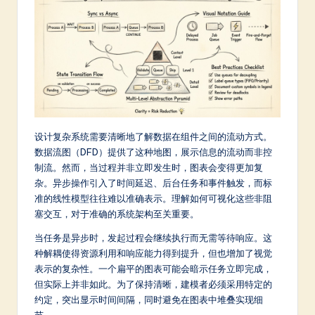
m
p
li
fi
e
d
设计复杂系统需要清晰地了解数据在组件之间的流动方式。
C
数据流图（DFD）提供了这种地图，展示信息的流动而非控
制流。然而，当过程并非立即发生时，图表会变得更加复
hi
杂。异步操作引入了时间延迟、后台任务和事件触发，而标
n
准的线性模型往往难以准确表示。理解如何可视化这些非阻
塞交互，对于准确的系统架构至关重要。
e
s
当任务是异步时，发起过程会继续执行而无需等待响应。这
种解耦使得资源利用和响应能力得到提升，但也增加了视觉
e
表示的复杂性。一个扁平的图表可能会暗示任务立即完成，
-
但实际上并非如此。为了保持清晰，建模者必须采用特定的
约定，突出显示时间间隔，同时避免在图表中堆叠实现细
L
节。