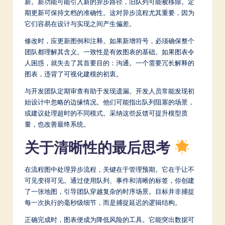
新。新功能可能引入新的异步路径，旧队列可能被移除。定
期更新可保持文档的准确性。这对异步流程尤其重要，因为
它们容易在设计与实现之间产生偏差。
修改时，应更新图例和注释。如果新增符号，必须确保整个
团队都理解其含义。一致性是有效图表的基础。如果图表令
人困惑，就失去了其首要目的：沟通。一个需要冗长解释的
图表，违背了可视化建模的初衷。
与开发团队定期审查有助于发现遗漏。开发人员常能发现初
始设计中忽略的边缘情况。他们可能指出队列阻塞的场景，
或建议处理超时的不同模式。采纳这些反馈可提升模型质
量，也改善最终系统。
关于清晰性的最后思考
在流程图中处理异步流程，关键在于管理预期。它在于让不
可见变得可见。通过使用队列、事件和清晰的标签，你创建
了一张地图，引导团队穿越复杂的时序场景。目标并非捕捉
每一次执行的毫秒级细节，而是捕捉延迟的逻辑结构。
正确完成时，图表便成为降低风险的工具。它能突出数据可