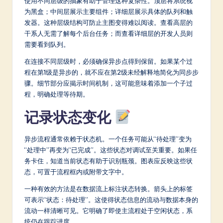
使用不同层级的抽象有助于管理这种复杂性。顶层将系统视
为黑盒；中间层展示主要组件；详细层展示具体的队列和触
发器。这种层级结构可防止主图变得难以阅读。查看高层的
干系人无需了解每个后台任务；而查看详细层的开发人员则
需要看到队列。
在连接不同层级时，必须确保异步点得到保留。如果某个过
程在第1级是异步的，就不应在第2级未经解释地简化为同步步
骤。细节部分应揭示时间机制，这可能意味着添加一个子过
程，明确处理等待期。
记录状态变化
异步流程通常依赖于状态机。一个任务可能从“待处理”变为
“处理中”再变为“已完成”。这些状态对调试至关重要。如果任
务卡住，知道当前状态有助于识别瓶颈。图表应反映这些状
态，可置于流程框内或附带文字中。
一种有效的方法是在数据流上标注状态转换。箭头上的标签
可表示“状态：待处理”。这使得状态信息的流动与数据本身的
流动一样清晰可见。它明确了即使主流程处于空闲状态，系
统仍在跟踪进度。