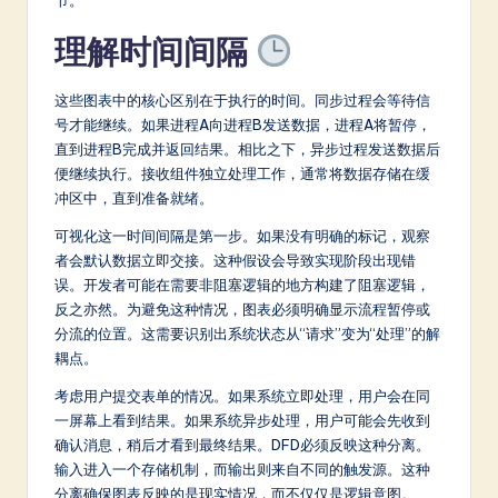
a
理解时间间隔
t
e
这些图表中的核心区别在于执行的时间。同步过程会等待信
号才能继续。如果进程A向进程B发送数据，进程A将暂停，
s
直到进程B完成并返回结果。相比之下，异步过程发送数据后
t
便继续执行。接收组件独立处理工作，通常将数据存储在缓
冲区中，直到准备就绪。
in
可视化这一时间间隔是第一步。如果没有明确的标记，观察
A
者会默认数据立即交接。这种假设会导致实现阶段出现错
I
误。开发者可能在需要非阻塞逻辑的地方构建了阻塞逻辑，
反之亦然。为避免这种情况，图表必须明确显示流程暂停或
&
分流的位置。这需要识别出系统状态从“请求”变为“处理”的解
S
耦点。
o
考虑用户提交表单的情况。如果系统立即处理，用户会在同
一屏幕上看到结果。如果系统异步处理，用户可能会先收到
ft
确认消息，稍后才看到最终结果。DFD必须反映这种分离。
w
输入进入一个存储机制，而输出则来自不同的触发源。这种
分离确保图表反映的是现实情况，而不仅仅是逻辑意图。