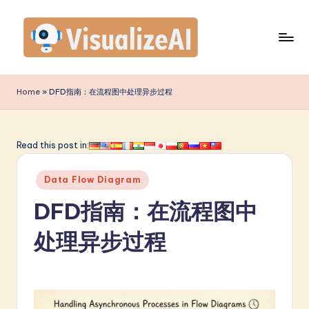
Skip
to
content
V
is
Home
»
DFD指南：在流程图中处理异步过程
u
a
Read this post in:
li
Posted
z
Data Flow Diagram
in
e
DFD指南：在流程图中
A
处理异步过程
I
S
i