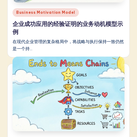
a
Posted
Business Motivation Model
t
in
企业成功应用的经验证明的业务动机模型示
e
例
s
在现代企业管理的复杂格局中，将战略与执行保持一致仍然
t
是一个持…
in
A
I
&
S
o
ft
w