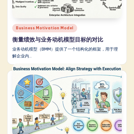
m
p
li
Posted
Business Motivation Model
fi
in
衡量绩效与业务动机模型目标的对比
e
业务动机模型（BMM）提供了一个结构化的框架，用于理
d
解企业内…
C
hi
n
e
s
e
-
L