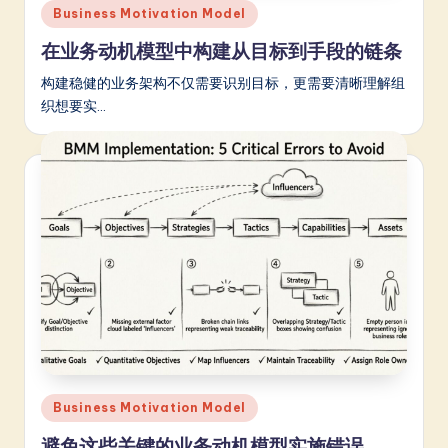
a
Posted
Business Motivation Model
in
r
在业务动机模型中构建从目标到手段的链条
e
构建稳健的业务架构不仅需要识别目标，更需要清晰理解组
In
织想要实…
n
o
v
a
ti
o
n
Posted
Business Motivation Model
in
避免这些关键的业务动机模型实施错误