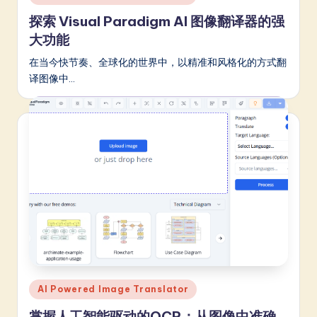
in
a
探索 Visual Paradigm AI 图像翻译器的强
大功能
t
e
在当今快节奏、全球化的世界中，以精准和风格化的方式翻
译图像中…
s
t
in
A
I
&
S
o
ft
Posted
AI Powered Image Translator
w
in
掌握人工智能驱动的OCR：从图像中准确