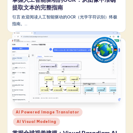
a
提取文本的完整指南
r
引言 欢迎阅读人工智能驱动的OCR（光学字符识别）终极
e
指南。…
In
n
o
v
a
ti
o
n
Posted
AI Powered Image Translator
in
AI Visual Modeling
掌握全球视觉建模：Visual Paradigm AI