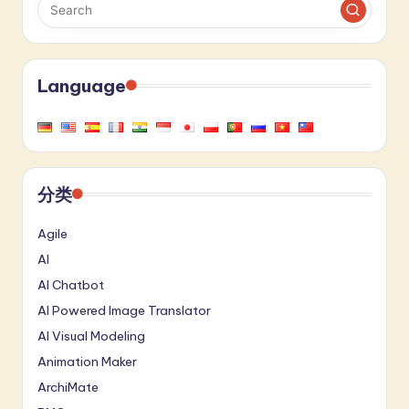
a
t
e
Language
s
t
in
分类
A
I
Agile
AI
&
AI Chatbot
S
AI Powered Image Translator
o
AI Visual Modeling
ft
Animation Maker
w
ArchiMate