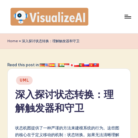
Skip
to
content
V
is
Home
»
深入探讨状态转换：理解触发器和守卫
u
a
Read this post in:
li
Posted
z
UML
in
e
深入探讨状态转换：理
A
解触发器和守卫
I
S
状态机图提供了一种严谨的方法来建模系统的行为。这些图
i
的核心在于定义移动的机制：状态转换。如果无法清晰理解