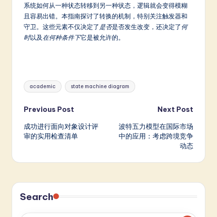
m
系统如何从一种状态转移到另一种状态，逻辑就会变得模糊
且容易出错。本指南探讨了转换的机制，特别关注触发器和
p
守卫。这些元素不仅决定了
是否
是否发生改变，还决定了
何
li
时
以及
在何种条件下
它是被允许的。
fi
e
Tags:
d
academic
state machine diagram
C
Post
Previous Post
Next Post
hi
成功进行面向对象设计评
波特五力模型在国际市场
navigation
n
审的实用检查清单
中的应用：考虑跨境竞争
动态
e
s
e
Search
-
L