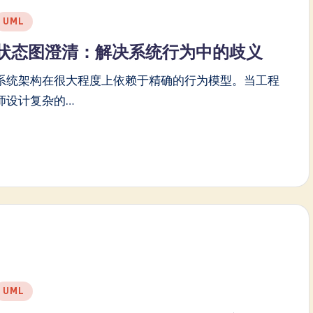
Posted
UML
n
状态图澄清：解决系统行为中的歧义
系统架构在很大程度上依赖于精确的行为模型。当工程
师设计复杂的…
Posted
UML
n