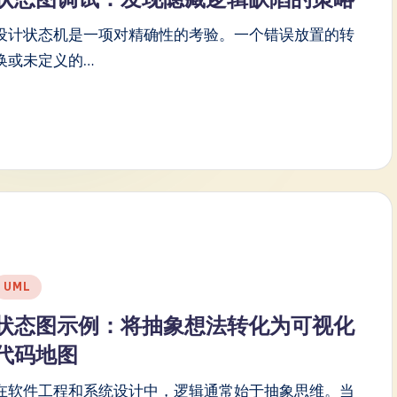
设计状态机是一项对精确性的考验。一个错误放置的转
换或未定义的…
Posted
UML
n
状态图示例：将抽象想法转化为可视化
代码地图
在软件工程和系统设计中，逻辑通常始于抽象思维。当