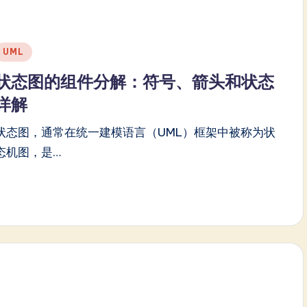
Posted
UML
n
状态图的组件分解：符号、箭头和状态
详解
状态图，通常在统一建模语言（UML）框架中被称为状
态机图，是…