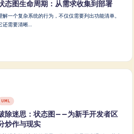
状态图生命周期：从需求收集到部署
理解一个复杂系统的行为，不仅仅需要列出功能清单。
它还需要清晰…
Posted
UML
n
破除迷思：状态图——为新手开发者区
分炒作与现实