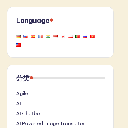
Language
分类
Agile
AI
AI Chatbot
AI Powered Image Translator