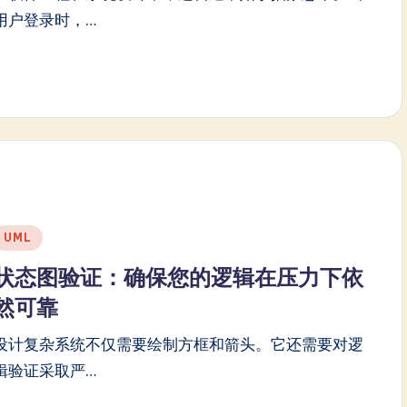
用户登录时，…
Posted
UML
n
状态图验证：确保您的逻辑在压力下依
然可靠
设计复杂系统不仅需要绘制方框和箭头。它还需要对逻
辑验证采取严…