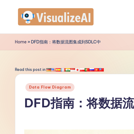
Skip
to
V
content
is
Home
»
DFD指南：将数据流图集成到SDLC中
u
a
Read this post in:
li
Posted
Data Flow Diagram
z
in
DFD指南：将数据流
e
A
I