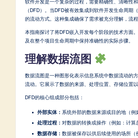
n
软件开发是一个复杂的过程，需要精确性、清晰性
（DFD）。当DFD被有效集成到软件开发生命周期
e
的流动方式。这种集成确保了需求被充分理解，流
s
本指南探讨了将DFD嵌入开发每个阶段的技术方面。
e
及在整个项目生命周期中保持准确性的实际步骤。
-
理解数据流图
L
数据流图是一种图形化表示信息系统中数据流动的方
a
流动。它展示了数据的来源、处理位置、存储位置
t
DFD的核心组成部分包括：
e
外部实体：
系统外部的数据来源或目的地（例
s
处理过程：
对数据的转换或操作（例如：计算
t
数据存储：
数据被保存以供后续使用的场所（