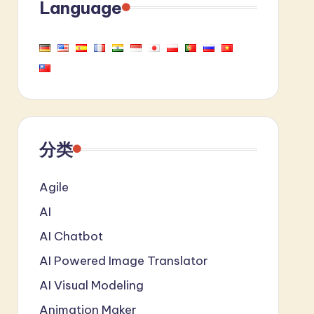
Language
分类
Agile
AI
AI Chatbot
AI Powered Image Translator
AI Visual Modeling
Animation Maker