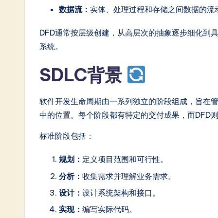
in
数据流：
实体、处理过程和存储之间数据的流
A
DFD通常按层级创建，从高层次的抽象逐步细化到
系统。
I
&
SDLC背景
S
软件开发生命周期由一系列独立的阶段组成，旨在管
o
中的位置。每个阶段都有特定的交付成果，而DFD
ft
标准阶段包括：
w
规划：
定义项目范围和可行性。
a
分析：
收集需求并理解业务需求。
r
设计：
设计系统架构和接口。
实现：
编写实际代码。
e